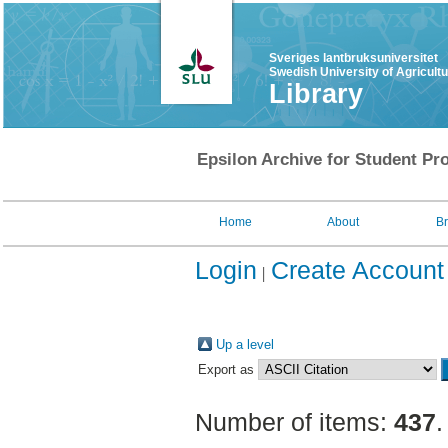
Sveriges lantbruksuniversitet
Swedish University of Agricult
Library
Epsilon Archive for Student Pro
Home
About
B
Login
Create Account
Up a level
Export as
Number of items:
437
.