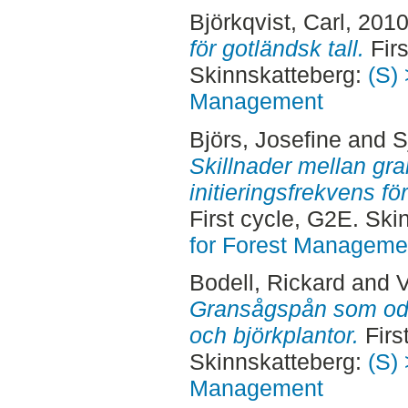
Björkqvist, Carl
, 201
för gotländsk tall.
Firs
Skinnskatteberg:
(S) 
Management
Björs, Josefine
and
S
Skillnader mellan gra
initieringsfrekvens 
First cycle, G2E. Sk
for Forest Manageme
Bodell, Rickard
and
V
Gransågspån som odlin
och björkplantor.
Firs
Skinnskatteberg:
(S) 
Management