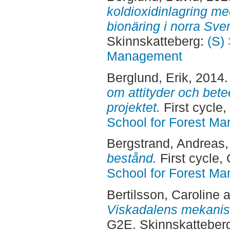
koldioxidinlagring m
bionäring i norra Sver
Skinnskatteberg:
(S) 
Management
Berglund, Erik
, 2014
om attityder och be
projektet.
First cycle
School for Forest M
Bergstrand, Andreas
bestånd.
First cycle,
School for Forest M
Bertilsson, Caroline
a
Viskadalens mekanis
G2E. Skinnskatteber