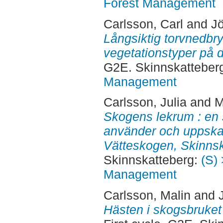
Forest Management
Carlsson, Carl
and
Jö
Långsiktig torvnedbryt
vegetationstyper på 
G2E. Skinnskatteber
Management
Carlsson, Julia
and
M
Skogens lekrum : en 
använder och uppskatt
Vätteskogen, Skinnsk
Skinnskatteberg:
(S) 
Management
Carlsson, Malin
and
Hästen i skogsbruket