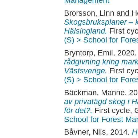
Management
Brorsson, Linn
and
H
Skogsbruksplaner – kv
Hälsingland.
First cy
(S) > School for For
Bryntorp, Emil
, 2020
rådgivning kring mark
Västsverige.
First cy
(S) > School for For
Bäckman, Manne
, 2
av privatägd skog i H
för det?.
First cycle,
School for Forest M
Båvner, Nils
, 2014.
H