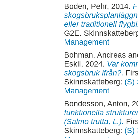
Boden, Pehr
, 2014.
F
skogsbruksplanläggn
eller traditionell flygb
G2E. Skinnskatteber
Management
Bohman, Andreas
an
Eskil
, 2024.
Var komme
skogsbruk ifrån?.
Firs
Skinnskatteberg:
(S) 
Management
Bondesson, Anton
, 
funktionella struktur
(Salmo trutta, L.).
Firs
Skinnskatteberg:
(S) 