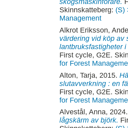
skogsmaskinförare.
F
Skinnskatteberg:
(S) 
Management
Alkrot Eriksson, Ande
värdering vid köp av
lantbruksfastigheter 
First cycle, G2E. Sk
for Forest Manageme
Alton, Tarja
, 2015.
Hä
slutavverkning : en f
First cycle, G2E. Sk
for Forest Manageme
Alvestål, Anna
, 2024
lågskärm av björk.
Fir