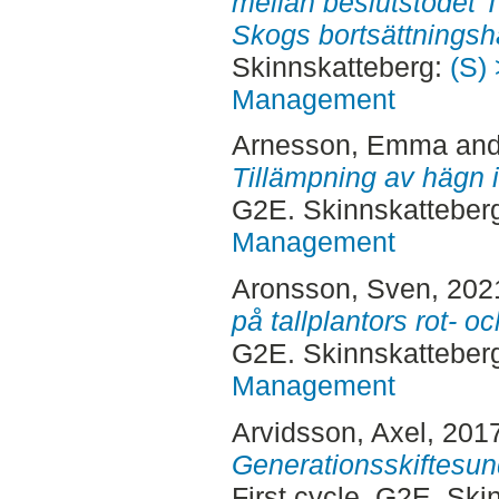
mellan beslutstödet T
Skogs bortsättnings
Skinnskatteberg:
(S) 
Management
Arnesson, Emma
an
Tillämpning av hägn 
G2E. Skinnskatteber
Management
Aronsson, Sven
, 202
på tallplantors rot- oc
G2E. Skinnskatteber
Management
Arvidsson, Axel
, 201
Generationsskiftesun
First cycle, G2E. Sk