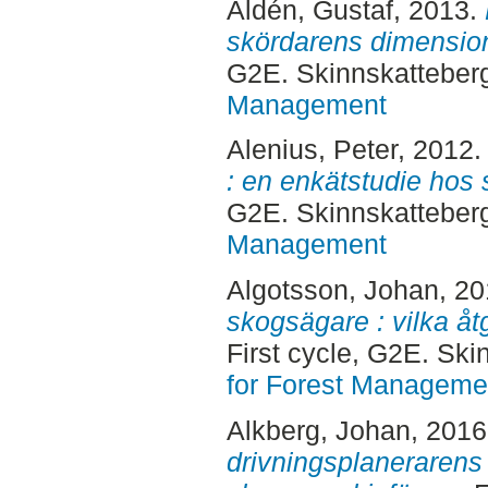
Aldén, Gustaf
, 2013.
skördarens dimensio
G2E. Skinnskatteber
Management
Alenius, Peter
, 2012
: en enkätstudie hos
G2E. Skinnskatteber
Management
Algotsson, Johan
, 2
skogsägare : vilka åt
First cycle, G2E. Sk
for Forest Manageme
Alkberg, Johan
, 201
drivningsplanerarens