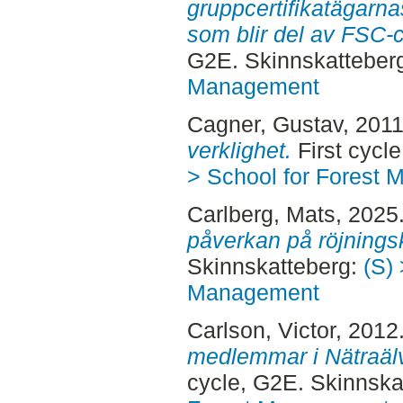
gruppcertifikatägarna
som blir del av FSC-c
G2E. Skinnskatteber
Management
Cagner, Gustav
, 201
verklighet.
First cycl
> School for Forest
Carlberg, Mats
, 2025
påverkan på röjnings
Skinnskatteberg:
(S) 
Management
Carlson, Victor
, 2012
medlemmar i Nätraäl
cycle, G2E. Skinnska