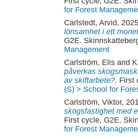
First cycle, G2E. Sk
for Forest Manageme
Carlstedt, Arvid
, 202
lönsamhet i ett mone
G2E. Skinnskatteber
Management
Carlström, Elis
and
K
påverkas skogsmask
av skiftarbete?.
First
(S) > School for For
Carlström, Viktor
, 20
skogsfastighet med et
First cycle, G2E. Sk
for Forest Manageme