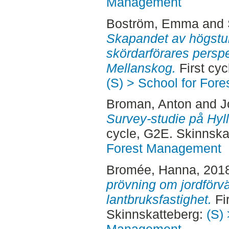
Management
Boström, Emma
and
Skapandet av högstu
skördarförares persp
Mellanskog.
First cyc
(S) > School for For
Broman, Anton
and
J
Survey-studie på Hy
cycle, G2E. Skinnska
Forest Management
Bromée, Hanna
, 201
prövning om jordförvär
lantbruksfastighet.
Fir
Skinnskatteberg:
(S) 