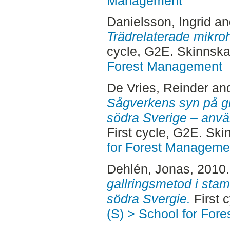
Management
Danielsson, Ingrid
a
Trädrelaterade mikroh
cycle, G2E. Skinnska
Forest Management
De Vries, Reinder
an
Sågverkens syn på gr
södra Sverige – anvä
First cycle, G2E. Sk
for Forest Manageme
Dehlén, Jonas
, 2010
gallringsmetod i stamt
södra Svergie.
First 
(S) > School for For