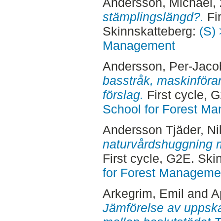
Andersson, Michael
,
stämplingslängd?.
Fir
Skinnskatteberg:
(S) 
Management
Andersson, Per-Jaco
basstråk, maskinföra
förslag.
First cycle, 
School for Forest M
Andersson Tjäder, Ni
naturvårdshuggning 
First cycle, G2E. Sk
for Forest Manageme
Arkegrim, Emil
and
A
Jämförelse av uppska