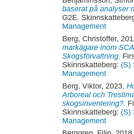
Benjaminsson, Simo
baserat på analyser 
G2E. Skinnskatteber
Management
Berg, Christoffer
, 20
markägare inom SCA
Skogsförvaltning.
Fir
Skinnskatteberg:
(S) 
Management
Berg, Viktor
, 2023.
Hu
Arboreal och Trestima
skogsinventering?.
Fi
Skinnskatteberg:
(S) 
Management
Berggren, Filip
, 2018