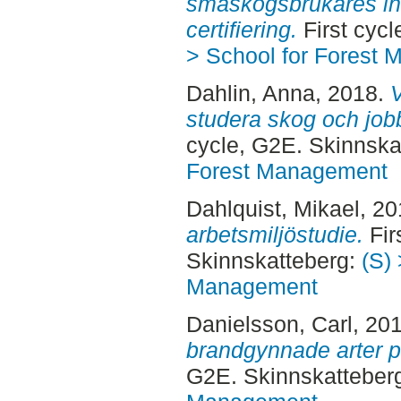
småskogsbrukares inst
certifiering.
First cyc
> School for Forest
Dahlin, Anna
, 2018.
V
studera skog och job
cycle, G2E. Skinnska
Forest Management
Dahlquist, Mikael
, 2
arbetsmiljöstudie.
Fir
Skinnskatteberg:
(S) 
Management
Danielsson, Carl
, 20
brandgynnade arter p
G2E. Skinnskatteber