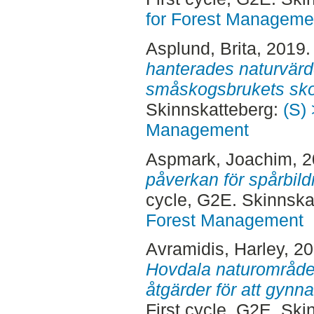
for Forest Manageme
Asplund, Brita
, 2019
hanterades naturvärd
småskogsbrukets sko
Skinnskatteberg:
(S) 
Management
Aspmark, Joachim
, 
påverkan för spårbild
cycle, G2E. Skinnska
Forest Management
Avramidis, Harley
, 2
Hovdala naturområdes
åtgärder för att gynn
First cycle, G2E. Sk