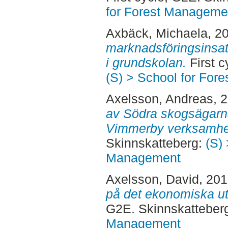
for Forest Manageme
Axbäck, Michaela
, 2
marknadsföringsinsats
i grundskolan.
First c
(S) > School for For
Axelsson, Andreas
, 
av Södra skogsägar
Vimmerby verksamhe
Skinnskatteberg:
(S) 
Management
Axelsson, David
, 20
på det ekonomiska utfa
G2E. Skinnskatteber
Management