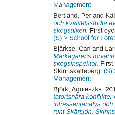
Management
Bertland, Per
and
Käl
och kvalitetsstudie a
skogsdiken.
First cyc
(S) > School for For
Bjärkse, Carl
and
Lar
Markägarens förväntn
skogsinspektor.
First
Skinnskatteberg:
(S) 
Management
Björk, Agnieszka
, 20
tätortsnära konflikte
intressentanalys och 
runt Skärsjön, Skinns