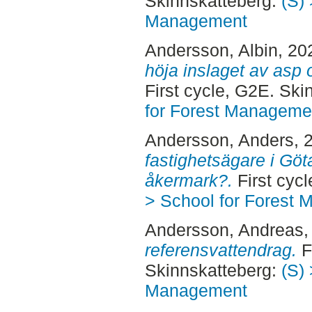
Skinnskatteberg:
(S) 
Management
Andersson, Albin
, 20
höja inslaget av asp 
First cycle, G2E. Sk
for Forest Manageme
Andersson, Anders
, 
fastighetsägare i Gö
åkermark?.
First cyc
> School for Forest
Andersson, Andreas
,
referensvattendrag.
F
Skinnskatteberg:
(S) 
Management