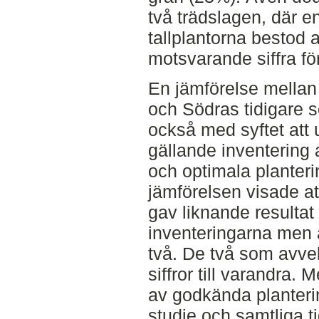
två trädslagen, där e
tallplantorna bestod
motsvarande siffra fö
En jämförelse mellan
och Södras tidigare 
också med syftet att 
gällande inventering
och optimala planteri
jämförelsen visade at
gav liknande resultat
inventeringarna men 
två. De två som avve
siffror till varandra
av godkända planter
studie och samtliga t