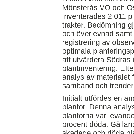
Mönsterås VO och Os
inventerades 2 011 p
trakter. Bedömning gj
och överlevnad samt 
registrering av obse
optimala planteringsp
att utvärdera Södras i
plantinventering. Eft
analys av materialet f
samband och trender
Initialt utfördes en a
plantor. Denna analys
plantorna var levand
procent döda. Gällan
skadade och döda pla