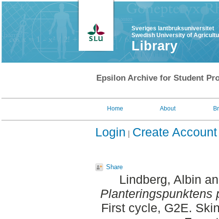
Sveriges lantbruksuniversitet
Swedish University of Agricult
Library
Epsilon Archive for Student Pro
Home
About
B
Login
Create Account
Share
Lindberg, Albin
a
Planteringspunktens 
First cycle, G2E. Ski