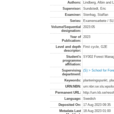
Authors:
Lindberg, Albin
and
L
Supervisor:
Sundstedt, Eric
Examiner:
Stenhag, Staffan
Series:
Examensarbete / S
Volume/Sequential
2023:05
designation:
Year of
2023
Publication:
Level and depth
First cycle, G2E
descriptor:
Student's
SY002 Forest Manag
programme
affiliation:
Supervising
(S) > School for Fo
department:
Keywords:
planteringspunkt, pla
URN:NBN:
urn:nbn:se:slu:epsil
Permanent URL:
http://urn.kb.se/res
Language:
Swedish
Deposited On:
17 Aug 2023 09:35
Metadata Last
18 Aug 2023 01:00