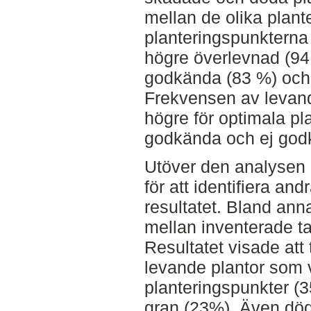
mellan de olika plan
planteringspunkterna
högre överlevnad (94
godkända (83 %) och
Frekvensen av levande
högre för optimala pl
godkända och ej godk
Utöver den analysen u
för att identifiera an
resultatet. Bland ann
mellan inventerade ta
Resultatet visade att
levande plantor som v
planteringspunkter (3
gran (23%). Även död