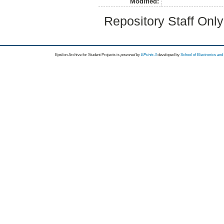
Modified:
Repository Staff Onl
Epsilon Archive for Student Projects is
powored by
EPrints 3
developed by
School of Electronics an