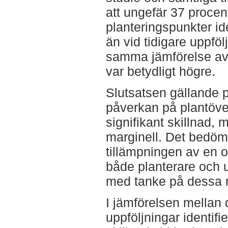
att ungefär 37 procen
planteringspunkter id
än vid tidigare uppföl
samma jämförelse av 
var betydligt högre.
Slutsatsen gällande 
påverkan på plantöver
signifikant skillnad,
marginell. Det bedö
tillämpningen av en o
både planterare och u
med tanke på dessa m
I jämförelsen mellan 
uppföljningar identifi