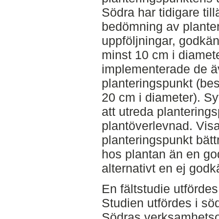
Södra har tidigare til
bedömning av planter
uppföljningar, godkän
minst 10 cm i diamet
implementerade de ä
planteringspunkt (bes
20 cm i diameter). Sy
att utreda planterin
plantöverlevnad. Visa
planteringspunkt bättr
hos plantan än en go
alternativt en ej god
En fältstudie utfördes
Studien utfördes i sö
Södras verksamhets