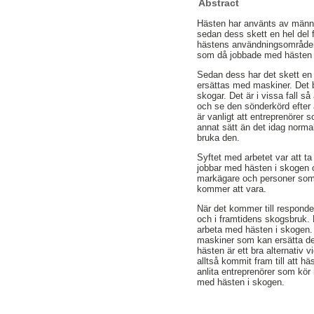
Abstract
Hästen har använts av människ
sedan dess skett en hel del f
hästens användningsområden
som då jobbade med hästen i 
Sedan dess har det skett en 
ersättas med maskiner. Det be
skogar. Det är i vissa fall så
och se den sönderkörd efter a
är vanligt att entreprenörer 
annat sätt än det idag norm
bruka den.
Syftet med arbetet var att t
jobbar med hästen i skogen 
markägare och personer som h
kommer att vara.
När det kommer till responde
och i framtidens skogsbruk. 
arbeta med hästen i skogen. 
maskiner som kan ersätta det
hästen är ett bra alternativ 
alltså kommit fram till att h
anlita entreprenörer som kör 
med hästen i skogen.