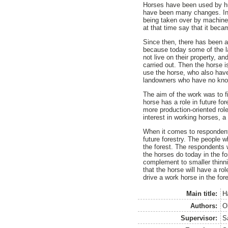
Horses have been used by hum
have been many changes. In 
being taken over by machine
at that time say that it beca
Since then, there has been a
because today some of the l
not live on their property, a
carried out. Then the horse 
use the horse, who also have
landowners who have no kno
The aim of the work was to f
horse has a role in future f
more production-oriented rol
interest in working horses, a
When it comes to respondents
future forestry. The people w
the forest. The respondents 
the horses do today in the f
complement to smaller thinni
that the horse will have a ro
drive a work horse in the for
Main title:
H
Authors:
O
Supervisor:
S