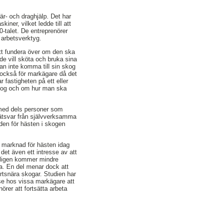
är- och draghjälp. Det har
ner, vilket ledde till att
talet. De entreprenörer
 arbetsverktyg.
att fundera över om den ska
de vill sköta och bruka sina
 man inte komma till sin skog
r också för markägare då det
 fastigheten på ett eller
skog och om hur man ska
 med dels personer som
kätsvar från självverksamma
iden för hästen i skogen
n marknad för hästen idag
det även ett intresse av att
odligen kommer mindre
a. En del menar dock att
ortsnära skogar. Studien har
esse hos vissa markägare att
örer att fortsätta arbeta