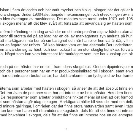
an i flera årtionden och har varit mycket behjälplig i skogen när det gäller b
örändringar. Under 1900-talet började mekaniseringen och utvecklingen av maski
 blev övertagna av maskinerna. Det märktes som mest under 1970- och 1980-
skogen menar att det blev svårt att fortsätta att använda sig av hästen som
större förändring och idag använder en del entreprenörer sig av hästen utan 
ror till största del på att idag har en del av markägarnas syn ändrats på hur 
 att markägaren inte bor på sin fastighet och när han eller hon väl är där, vill
tt en åtgärd har utförts. Då kan hästen vara ett bra alternativ Det underlätta
som använder sig av häst, och som också har en stor skoglig kunskap, förvaltar
ala. Något som kan vara intressant för markägare som inte har kunskap om 
a reda på om hästen har en roll i framtidens skogsbruk. Genom djupintervjuer
och dels personer som har en mer produktionsinriktad roll i skogen, samt en
ar ett intresse i brukshästar, har det framkommit en tydlig bild av hur framt
nterna som arbetar med hästen i skogen, så anser de att det absolut finns e
Det tror även de personer som har ett intresse av brukshästar. Hos dem finns 
De respondenter som arbetar produktionsinriktat menar istället att det förm
 som hästarna gör idag i skogen. Markägarna håller till viss del med om dett
vid mindre gallringar, i områden där det finns stora naturvärden samt även i tät
ästen kommer ha en roll i framtidens skogsbruk, dels för att det finns ett intr
med brukshäst i skogen, dels för att det finns ett intresse hos en del entrepren
,