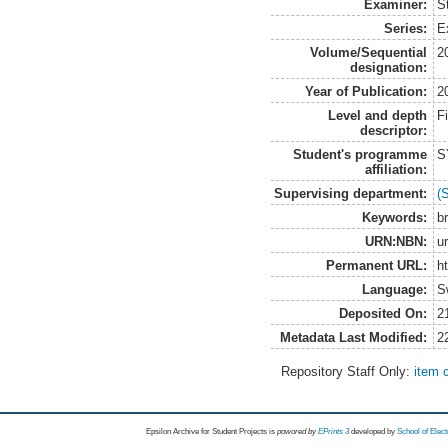
Examiner:
S
Series:
E
Volume/Sequential
2
designation:
Year of Publication:
2
Level and depth
F
descriptor:
Student's programme
S
affiliation:
Supervising department:
(
Keywords:
b
URN:NBN:
u
Permanent URL:
h
Language:
S
Deposited On:
2
Metadata Last Modified:
2
Repository Staff Only:
item 
Epsilon Archive for Student Projects is
powored by
EPrints 3
developed by
School of Elec