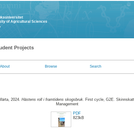
uksuniversitet
ity of Agricultural Sciences
y
udent Projects
About
Browse
Search
Märta
, 2024.
Hästens roll i framtidens skogsbruk.
First cycle, G2E. Skinnskat
Management
PDF
823kB