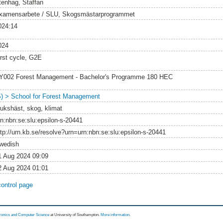
tenhag, Staffan
xamensarbete / SLU, Skogsmästarprogrammet
024:14
024
irst cycle, G2E
Y002 Forest Management - Bachelor's Programme 180 HEC
S) > School for Forest Management
rukshäst, skog, klimat
rn:nbn:se:slu:epsilon-s-20441
ttp://urn.kb.se/resolve?urn=urn:nbn:se:slu:epsilon-s-20441
wedish
1 Aug 2024 09:09
2 Aug 2024 01:01
control page
tronics and Computer Science
at University of Southampton.
More information
.