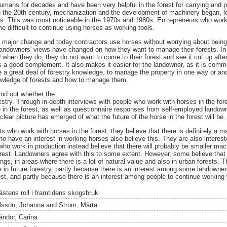
ans for decades and have been very helpful in the forest for carrying and pu
the 20th century, mechanization and the development of machinery began, le
s. This was most noticeable in the 1970s and 1980s. Entrepreneurs who worke
me difficult to continue using horses as working tools.
 major change and today contractors use horses without worrying about being 
andowners' views have changed on how they want to manage their forests. I
nd when they do, they do not want to come to their forest and see it cut up aft
is a good complement. It also makes it easier for the landowner, as it is comm
 a great deal of forestry knowledge, to manage the property in one way or anot
wledge of forests and how to manage them.
ind out whether the
orestry. Through in-depth interviews with people who work with horses in the f
e in the forest, as well as questionnaire responses from self-employed lando
 clear picture has emerged of what the future of the horse in the forest will be.
 who work with horses in the forest, they believe that there is definitely a m
ho have an interest in working horses also believe this. They are also interest
who work in production instead believe that there will probably be smaller ma
orest. Landowners agree with this to some extent. However, some believe that
ngs, in areas where there is a lot of natural value and also in urban forests.
le in future forestry, partly because there is an interest among some landowne
est, and partly because there is an interest among people to continue working w
ästens roll i framtidens skogsbruk
lsson, Johanna
and
Ström, Märta
ándor, Carina