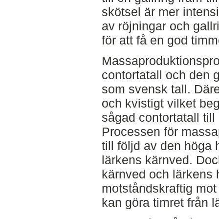
skötsel är mer intens
av röjningar och gal
för att få en god timm
Massaproduktionsproc
contortatall och den
som svensk tall. Däre
och kvistigt vilket b
sågad contortatall til
Processen för massapr
till följd av den höga
lärkens kärnved. Doc
kärnved och lärkens h
motståndskraftig mot 
kan göra timret från l