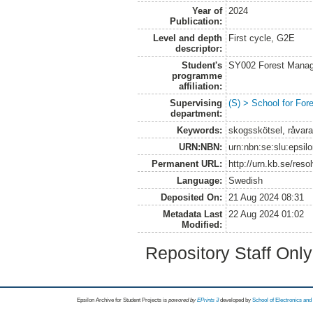
Year of
2024
Publication:
Level and depth
First cycle, G2E
descriptor:
Student's
SY002 Forest Manag
programme
affiliation:
Supervising
(S) > School for Fo
department:
Keywords:
skogsskötsel, råvara
URN:NBN:
urn:nbn:se:slu:epsil
Permanent URL:
http://urn.kb.se/res
Language:
Swedish
Deposited On:
21 Aug 2024 08:31
Metadata Last
22 Aug 2024 01:02
Modified:
Repository Staff Onl
Epsilon Archive for Student Projects is
powored by
EPrints 3
developed by
School of Electronics an