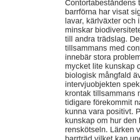
Contortabeståndens t
barrförna har visat s
lavar, kärlväxter och 
minskar biodiversitete
till andra trädslag. 
tillsammans med conto
innebär stora problem
mycket lite kunskap 
biologisk mångfald 
intervjuobjekten spek
krontak tillsammans 
tidigare förekommit na
kunna vara positivt. På
kunskap om hur den 
renskötseln. Lärken 
barrträd vilket kan un