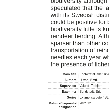
biodiversity although
speculated that the 
with its Swedish dist
could be positive for b
biodiversity little is 
reindeer herding. Alt
sparser than other co
transportation of rein
needles each year wh
the presence of liche
Main title:
Contortatall eller sib
Authors:
Ullvan, Emrik
Supervisor:
Valund, Torbjörn
Examiner:
Sundstedt, Eric
Series:
Examensarbete / S
Volume/Sequential
2024:12
designation: