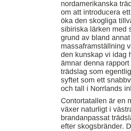
nordamerikanska träds
om att introducera et
öka den skogliga till
sibiriska lärken med 
grund av bland annat
massaframställning va
den kunskap vi idag 
ämnar denna rapport 
trädslag som egentlige
syftet som ett snabbvä
och tall i Norrlands in
Contortatallen är en 
växer naturligt i väst
brandanpassat trädsla
efter skogsbränder. 