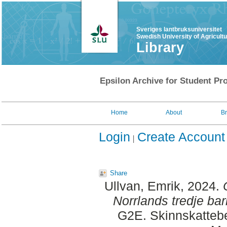
Sveriges lantbruksuniversitet
Swedish University of Agricult
Library
Epsilon Archive for Student Pro
Home
About
B
Login
Create Account
Share
Ullvan, Emrik
, 2024.
Norrlands tredje barr
G2E. Skinnskattebe