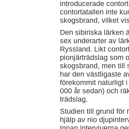
introducerade contorta
contortatallen inte k
skogsbrand, vilket vis
Den sibiriska lärken 
sex underarter av lä
Ryssland. Likt contort
pionjärträdslag som of
skogsbrand, men till s
har den västligaste a
förekommit naturligt i
000 år sedan) och rä
trädslag.
Studien till grund fö
hjälp av nio djupinte
Innan intervjuerna ge