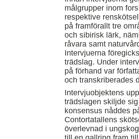
målgrupper inom fors
respektive renskötsel
på framförallt tre omr
och sibirisk lärk, nä
råvara samt naturvår
Intervjuerna föregicks
trädslag. Under inter
på förhand var förfat
och transkriberades d
Intervjuobjektens upp
trädslagen skiljde si
konsensus nåddes på
Contortatallens sköt
överlevnad i ungskog
till en gallring fram t