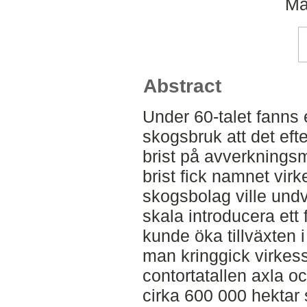
Ma
Abstract
Under 60-talet fanns
skogsbruk att det efter
brist på avverkning
brist fick namnet vir
skogsbolag ville undv
skala introducera et
kunde öka tillväxten 
man kringgick virkess
contortatallen axla och
cirka 600 000 hektar