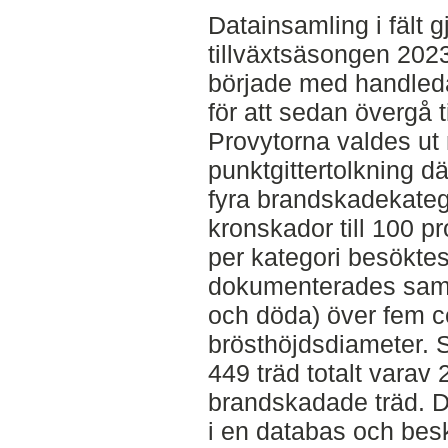
Datainsamling i fält 
tillväxtsäsongen 2023
började med handleda
för att sedan övergå ti
Provytorna valdes ut
punktgittertolkning d
fyra brandskadekatego
kronskador till 100 p
per kategori besöktes
dokumenterades samt
och döda) över fem c
brösthöjdsdiameter.
449 träd totalt varav
brandskadade träd. 
i en databas och besk