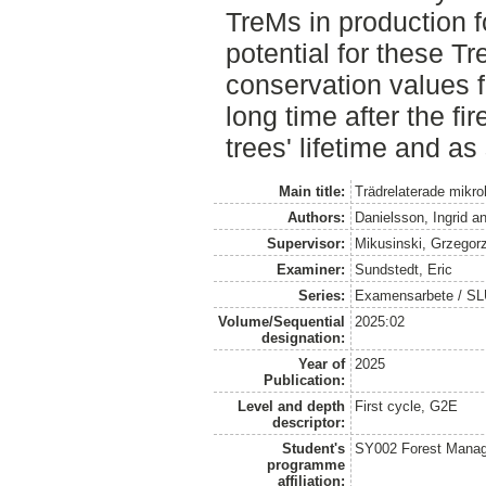
TreMs in production fo
potential for these T
conservation values fo
long time after the fi
trees' lifetime and a
Main title:
Trädrelaterade mikro
Authors:
Danielsson, Ingrid
a
Supervisor:
Mikusinski, Grzegor
Examiner:
Sundstedt, Eric
Series:
Examensarbete / S
Volume/Sequential
2025:02
designation:
Year of
2025
Publication:
Level and depth
First cycle, G2E
descriptor:
Student's
SY002 Forest Manag
programme
affiliation: