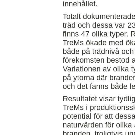
innehållet.
Totalt dokumenterad
träd och dessa var 23
finns 47 olika typer. 
TreMs ökade med öka
både på trädnivå och 
förekomsten bestod a
Variationen av olika 
på ytorna där branden 
och det fanns både l
Resultatet visar tydl
TreMs i produktionssk
potential för att des
naturvärden för olika 
branden, troligtvis un