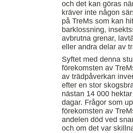
och det kan göras nä
kräver inte någon sä
på TreMs som kan hitt
barklossning, insekt
avbrutna grenar, lavtä
eller andra delar av t
Syftet med denna stud
förekomsten av TreM
av trädpåverkan inv
efter en stor skogsb
nästan 14 000 hektar
dagar. Frågor som u
förekomsten av TreM
andelen död ved sna
och om det var skilln