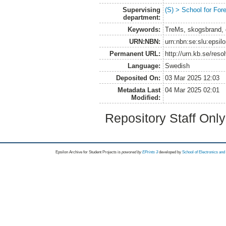
Supervising
(S) > School for Fo
department:
Keywords:
TreMs, skogsbrand,
URN:NBN:
urn:nbn:se:slu:epsil
Permanent URL:
http://urn.kb.se/res
Language:
Swedish
Deposited On:
03 Mar 2025 12:03
Metadata Last
04 Mar 2025 02:01
Modified:
Repository Staff Onl
Epsilon Archive for Student Projects is
powored by
EPrints 3
developed by
School of Electronics an