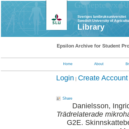
Sveriges lantbruksuniversitet
Swedish University of Agricult
Library
Epsilon Archive for Student Pro
Home
About
B
Login
Create Account
Share
Danielsson, Ingri
Trädrelaterade mikroha
G2E. Skinnskattebe