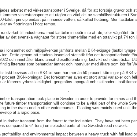
ades arbetet med virkestransporter i Sverige, då för att försörja gruvor och s
t kommer virkestransporter att utgöra en vital del av samhällsstrukturen i Sve
00-talet i princip endast på rinnande vatten, så kallad flottning. Men lastbila
ar av flottningen i högt tempo.
 rundvirket till industrierna med lastbilar innebär inte att de, eller vägnätet, ä
ar av det svenska vägnätet för större timmerbilar med en totalvikt på 74 ton 
na i lönsamhet och miljöpåverkan jämförts mellan BK4-ekipage (lastbil tyngre ä
4 ton. Detta genom att studera insamlad statistik från det transportledande fö
 2022 och innehåller bland annat dieselförbrukning, lastvikt och körsträcka. U
intlig litteratur som behandlar ämnet och intervjuer med åkare som kör för W
tatistiskt bevisas att en BK4-bil som har mer än 50 procent körningar på BK4-v
 procent BK4-körningar. Det förekommer även ett stort antal variabler och fe
är förarens yrkesskicklighet, geografins topografi och skillnader i lastbilarna
,
 timber transportation took place in Sweden in order to provide for mines and t
e future timber transportation will continue to be a vital part of the whole Swe
ting in the rivers and in other watercourses. Floating was mainly used until t
develop at a rapid pace.
d in timber transport from the forest to the industries. They have not been pe
tons compared to 64 tons) on selected parts of the Swedish road network.
in profitability and environmental impact between a heavy truck with full load o