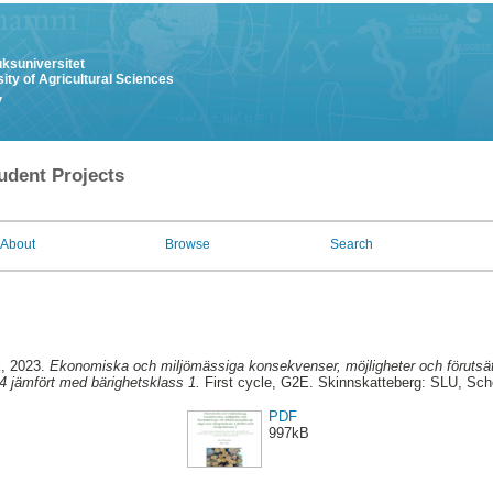
uksuniversitet
ity of Agricultural Sciences
y
udent Projects
About
Browse
Search
k
, 2023.
Ekonomiska och miljömässiga konsekvenser, möjligheter och förutsätt
4 jämfört med bärighetsklass 1.
First cycle, G2E. Skinnskatteberg: SLU, Sch
PDF
997kB