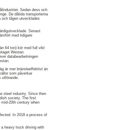
tålindustrier. Sedan dess och
rige. De dåtida transporterna
rna och tågen utvecklades
r färdigutvecklade. Senast
jämfört med tidigare
n 64 ton) kör med full vikt
retaget Westan.
töver databearbetningen
estan.
äg är mer bränsleeffektivt än
lkällor som påverkar
s utförande.
he steel industry. Since then
dish society. The first
he mid-20th century when
rfected. In 2018 a process of
r a heavy truck driving with