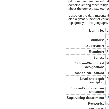
64 tones has been investiga
contains among other things 
about the subject was carrie
Based on the data material it
also a great number of variab
topography in the geography 
Main title:
E
m
Authors:
K
Supervisor:
V
Examiner:
S
Series:
E
Volume/Sequential
2
designation:
Year of Publication:
2
Level and depth
F
descriptor:
Student's programme
S
affiliation:
Supervising department:
(
Keywords:
r