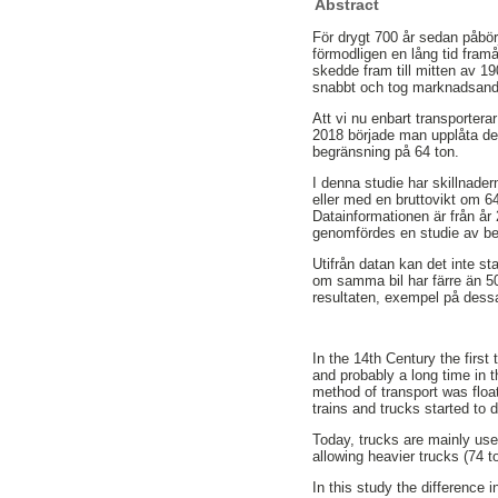
Abstract
För drygt 700 år sedan påbörj
förmodligen en lång tid framå
skedde fram till mitten av 19
snabbt och tog marknadsandel
Att vi nu enbart transporterar
2018 började man upplåta del
begränsning på 64 ton.
I denna studie har skillnader
eller med en bruttovikt om 6
Datainformationen är från år
genomfördes en studie av bef
Utifrån datan kan det inte s
om samma bil har färre än 50
resultaten, exempel på dessa 
In the 14th Century the first
and probably a long time in th
method of transport was floa
trains and trucks started to 
Today, trucks are mainly use
allowing heavier trucks (74 
In this study the difference 