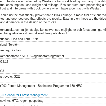
ted. The data was collected by Westan, a transport leading company. The dat
fuel consumption, load weight and mileage. Besides from data processing a stu
d out and interviews with truck owners whom have a contract with Westan.
 could not be statistically proven that a BK4 carriage is more fuel efficient t
les and error sources that effects the results. Example on these are the driver
and difference in the design of the trucks.
konomiska och miljömässiga konsekvenser, möjligheter och förutsättningar vi
ed bärighetsklass 4 jämfört med bärighetsklass 1
arlsson, Lisa
and
Lenz, Erik
alund, Torbjörn
tenhag, Staffan
xamensarbete / SLU, Skogsmästarprogrammet
023:15
023
irst cycle, G2E
Y002 Forest Management - Bachelor's Programme 180 HEC
S) > School for Forest Management
undvirke, HTC, regeringsuppdrag