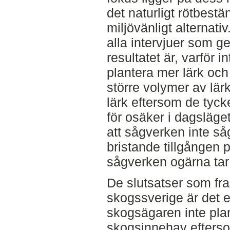
det naturligt rötbestä
miljövänligt alternati
alla intervjuer som g
resultatet är, varför 
plantera mer lärk och
större volymer av lär
lärk eftersom de tyck
för osäker i dagsläge
att sågverken inte så
bristande tillgången p
sågverken ogärna tar
De slutsatser som fra
skogssverige är det 
skogsägaren inte plant
skogsinnehav eftersom