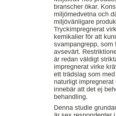
branscher ökar. Kons
miljömedvetna och där
miljövänligare produk
Tryckimpregnerat vir
kemikalier för att ku
svampangrepp, som fö
avsevärt. Restriktion
är redan väldigt strik
impregnerat virke krä
ett trädslag som med
naturligt impregnerat 
innebär att det ej b
behandling.
Denna studie grundar 
är sex respondenter i 