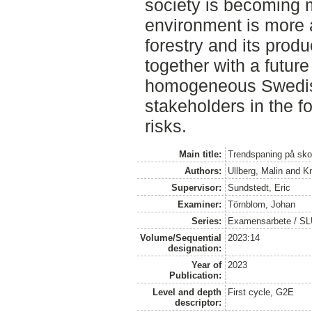
society is becoming 
environment is more 
forestry and its produ
together with a future
homogeneous Swedish f
stakeholders in the fo
risks.
Main title:
Trendspaning på sko
Authors:
Ullberg, Malin
and
K
Supervisor:
Sundstedt, Eric
Examiner:
Törnblom, Johan
Series:
Examensarbete / S
Volume/Sequential
2023:14
designation:
Year of
2023
Publication:
Level and depth
First cycle, G2E
descriptor: