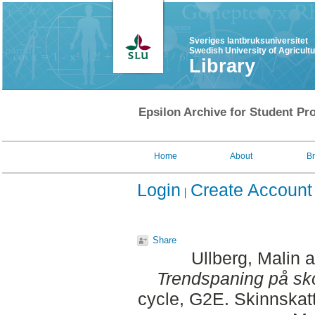
Sveriges lantbruksuniversitet
Swedish University of Agricult
Library
Epsilon Archive for Student Pro
Home
About
B
Login
Create Account
Share
Ullberg, Malin
a
Trendspaning på sko
cycle, G2E. Skinnskat