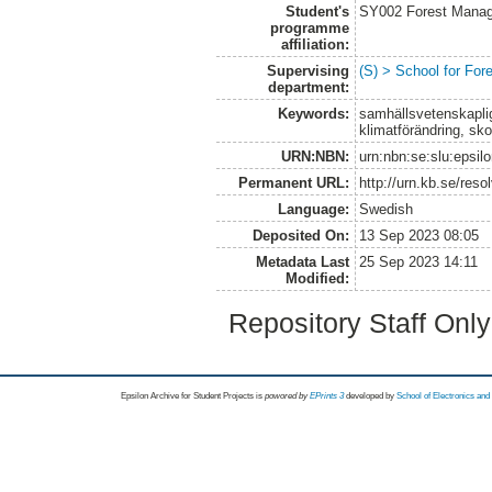
Student's
SY002 Forest Manag
programme
affiliation:
Supervising
(S) > School for Fo
department:
Keywords:
samhällsvetenskaplig 
klimatförändring, sk
URN:NBN:
urn:nbn:se:slu:epsil
Permanent URL:
http://urn.kb.se/res
Language:
Swedish
Deposited On:
13 Sep 2023 08:05
Metadata Last
25 Sep 2023 14:11
Modified:
Repository Staff Onl
Epsilon Archive for Student Projects is
powored by
EPrints 3
developed by
School of Electronics an