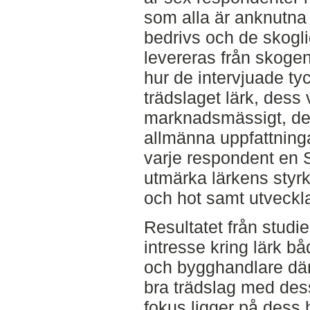
som alla är anknutna 
bedrivs och de skogl
levereras från skogen
hur de intervjuade ty
trädslaget lärk, dess
marknadsmässigt, des
allmänna uppfattning
varje respondent en 
utmärka lärkens styrk
och hot samt utveckla
Resultatet från studien
intresse kring lärk b
och bygghandlare där 
bra trädslag med des
fokus ligger på dess