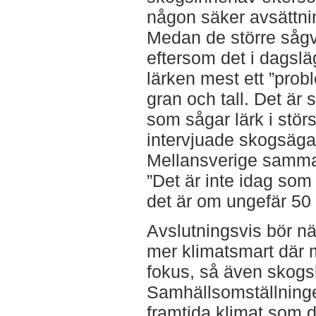
någon säker avsättnin
Medan de större sågve
eftersom det i dagsläg
lärken mest ett ”pro
gran och tall. Det är
som sågar lärk i stör
intervjuade skogsägar
Mellansverige samman
”Det är inte idag som 
det är om ungefär 50 
Avslutningsvis bör nä
mer klimatsmart där m
fokus, så även skogs
Samhällsomställning
framtida klimat som