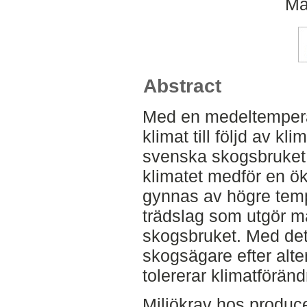
Ma
Abstract
Med en medeltemperat
klimat till följd av kl
svenska skogsbruket i
klimatet medför en ö
gynnas av högre temp
trädslag som utgör m
skogsbruket. Med det
skogsägare efter alte
tolererar klimatföränd
Miljökrav hos produce