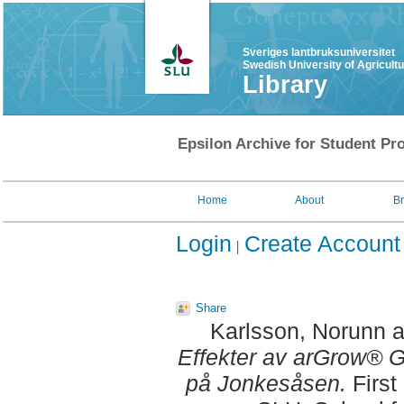
Sveriges lantbruksuniversitet
Swedish University of Agricult
Library
Epsilon Archive for Student Pro
Home
About
B
Login
Create Account
Share
Karlsson, Norunn
a
Effekter av arGrow® Gra
på Jonkesåsen.
First