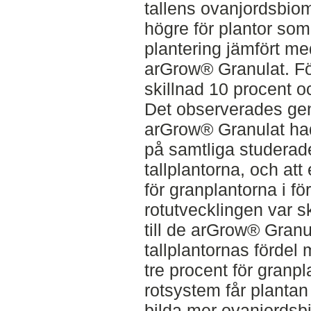
tallens ovanjordsbio
högre för plantor som
plantering jämfört me
arGrow® Granulat. F
skillnad 10 procent och
Det observerades gener
arGrow® Granulat had
på samtliga studerad
tallplantorna, och att 
för granplantorna i fö
rotutvecklingen var sk
till de arGrow® Gran
tallplantornas fördel
tre procent för granpl
rotsystem får plantan 
bilda mer ovanjordsb