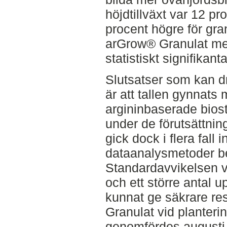
höjdtillväxt var 12 pro
procent högre för gr
arGrow® Granulat men
statistiskt signifikanta
Slutsatser som kan dr
är att tallen gynnats 
argininbaserade bios
under de förutsättnin
gick dock i flera fall 
dataanalysmetoder bev
Standardavvikelsen var
och ett större antal 
kunnat ge säkrare res
Granulat vid planteri
genomfördes augusti 