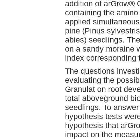
addition of arGrow® G
containing the amino
applied simultaneousl
pine (Pinus sylvestr
abies) seedlings. The 
on a sandy moraine wi
index corresponding 
The questions invest
evaluating the possi
Granulat on root dev
total aboveground bi
seedlings. To answer
hypothesis tests were
hypothesis that arGr
impact on the measur