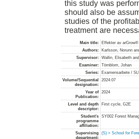
this study was perfor
should also be assume
studies of the profitab
treatment are necess
Main title:
Effekter av arGrow® 
Authors:
Karlsson, Norunn
an
Supervisor:
Wallin, Elisabeth
an
Examiner:
Törnblom, Johan
Series:
Examensarbete / S
Volume/Sequential
2024:07
designation:
Year of
2024
Publication:
Level and depth
First cycle, G2E
descriptor:
Student's
SY002 Forest Manag
programme
affiliation:
Supervising
(S) > School for Fo
department: