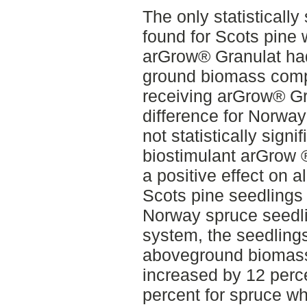
The only statistically
found for Scots pine 
arGrow® Granulat had
ground biomass comp
receiving arGrow® Gr
difference for Norwa
not statistically signi
biostimulant arGrow 
a positive effect on a
Scots pine seedlings 
Norway spruce seedlin
system, the seedlings
aboveground biomass
increased by 12 perce
percent for spruce w