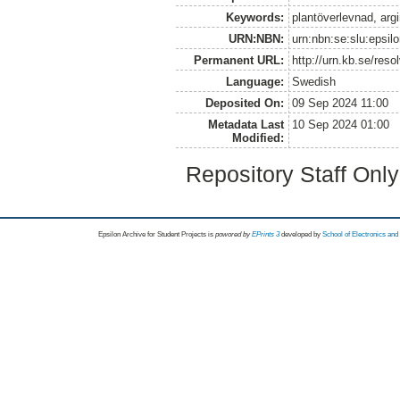
Keywords:
plantöverlevnad, argi
URN:NBN:
urn:nbn:se:slu:epsil
Permanent URL:
http://urn.kb.se/res
Language:
Swedish
Deposited On:
09 Sep 2024 11:00
Metadata Last
10 Sep 2024 01:00
Modified:
Repository Staff Onl
Epsilon Archive for Student Projects is
powored by
EPrints 3
developed by
School of Electronics an