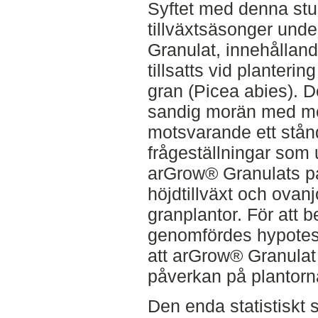
Syftet med denna stud
tillväxtsäsonger und
Granulat, innehållan
tillsatts vid planterin
gran (Picea abies). D
sandig morän med me
motsvarande ett stån
frågeställningar som 
arGrow® Granulats på
höjdtillväxt och ovan
granplantor. För att 
genomfördes hypotes
att arGrow® Granulat 
påverkan på plantor
Den enda statistiskt 