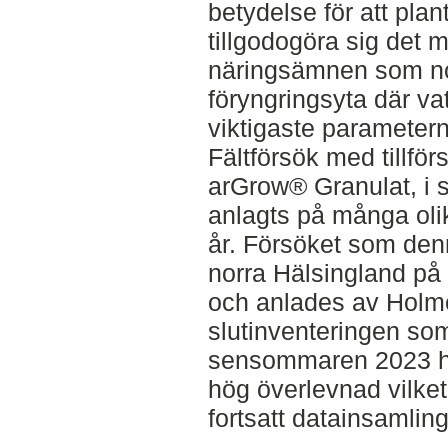
betydelse för att pla
tillgodogöra sig det 
näringsämnen som no
föryngringsyta där va
viktigaste parametern
Fältförsök med tillför
arGrow® Granulat, i 
anlagts på många olik
år. Försöket som denn
norra Hälsingland p
och anlades av Holm
slutinventeringen so
sensommaren 2023 ha
hög överlevnad vilket
fortsatt datainsamling