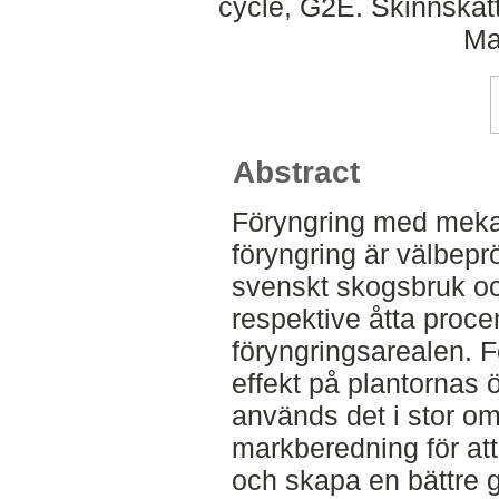
cycle, G2E. Skinnskat
Ma
Abstract
Föryngring med mekan
föryngring är välbepr
svenskt skogsbruk och
respektive åtta proce
föryngringsarealen. F
effekt på plantornas 
används det i stor o
markberedning för att
och skapa en bättre g