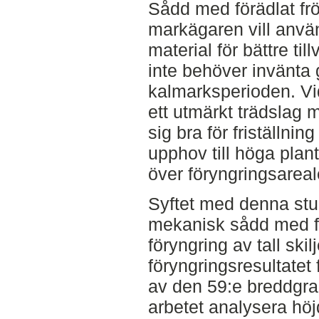
Sådd med förädlat frö 
markägaren vill använ
material för bättre ti
inte behöver invänta 
kalmarksperioden. Vid 
ett utmärkt trädslag
sig bra för friställni
upphov till höga plan
över föryngringsareal
Syftet med denna stud
mekanisk sådd med fö
föryngring av tall skilj
föryngringsresultatet 
av den 59:e breddgra
arbetet analysera höjd