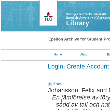
Sveriges lantbruksuniversitet
Swedish University of Agricult
Library
Epsilon Archive for Student Pro
Home
About
B
Login
Create Account
Share
Johansson, Felix
and
En jämförelse av fö
sådd av tall och natu