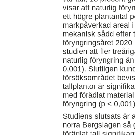
visar att naturlig fö
ett högre plantantal 
markpåverkad areal i
mekanisk sådd efter t
föryngringsåret 2020 
studien att fler treårig
naturlig föryngring ä
0,001). Slutligen kun
försöksområdet bevisa
tallplantor är signifi
med förädlat material
föryngring (p < 0,001)
Studiens slutsats är 
norra Bergslagen så
förädlat tall signifika