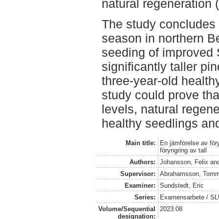
natural regeneration 
The study concludes 
season in northern B
seeding of improved 
significantly taller 
three-year-old health
study could prove that
levels, natural regen
healthy seedlings an
Main title:
En jämförelse av för
föryngring av tall
Authors:
Johansson, Felix
an
Supervisor:
Abrahamsson, Tom
Examiner:
Sundstedt, Eric
Series:
Examensarbete / S
Volume/Sequential
2023:08
designation: