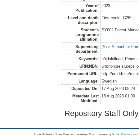
Year of
2023
Publication:
Level and depth
First cycle, G2E
descriptor:
Student's
SY002 Forest Manag
programme
affiliation:
Supervising
(S) > School for Fo
department:
Keywords:
höjdskillnad, Pinus 
URN:NBN:
urn:nbn:se:slu:epsil
Permanent URL:
http://urn.kb.se/res
Language:
Swedish
Deposited On:
17 Aug 2023 08:24
Metadata Last
18 Aug 2023 01:00
Modified:
Repository Staff Onl
Epsilon Archive for Student Projects is
powored by
EPrints 3
developed by
School of Electronics an