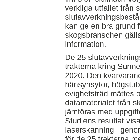
verkliga utfallet från 
slutavverkningsbestån
kan ge en bra grund f
skogsbranschen gäll
information.
De 25 slutavverkning
trakterna kring Sunn
2020. Den kvarvarand
hänsynsytor, högstubb
evighetsträd mättes 
datamaterialet från 
jämföras med uppgift
Studiens resultat vis
laserskanning i geno
för de 25 trakterna m