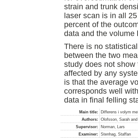
strain and trunk dens
laser scan is in all 2
percent of the outco
data and the volume 
There is no statistical
between the two mea
study does not show t
affected by any syste
is that the average v
corresponds well wit
data in final felling s
Main title:
Differens i volym me
Authors:
Olofsson, Sarah
an
Supervisor:
Norman, Lars
Examiner:
Stenhag, Staffan