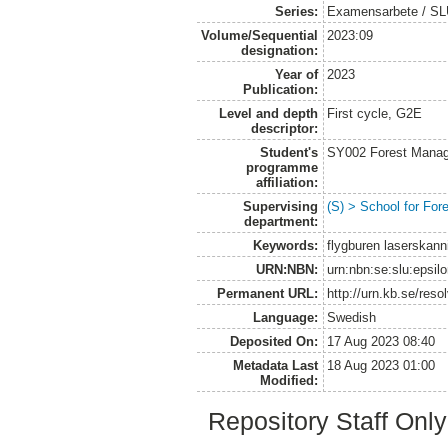
Series:
Examensarbete / S
Volume/Sequential
2023:09
designation:
Year of
2023
Publication:
Level and depth
First cycle, G2E
descriptor:
Student's
SY002 Forest Manag
programme
affiliation:
Supervising
(S) > School for Fo
department:
Keywords:
flygburen laserskann
URN:NBN:
urn:nbn:se:slu:epsil
Permanent URL:
http://urn.kb.se/res
Language:
Swedish
Deposited On:
17 Aug 2023 08:40
Metadata Last
18 Aug 2023 01:00
Modified:
Repository Staff Onl