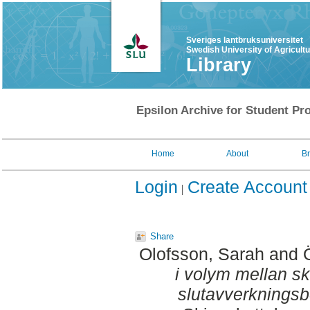
Sveriges lantbruksuniversitet
Swedish University of Agricult
Library
Epsilon Archive for Student Pro
Home
About
B
Login
Create Account
Share
Olofsson, Sarah
and
i volym mellan sk
slutavverkningsb