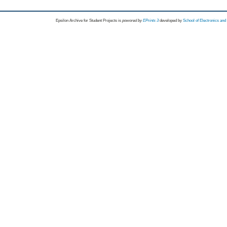
Epsilon Archive for Student Projects is
powored by
EPrints 3
developed by
School of Electronics an