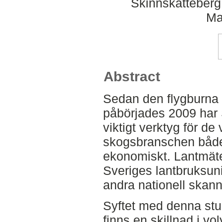
Skinnskatteberg
Ma
Abstract
Sedan den flygburna 
påbörjades 2009 har S
viktigt verktyg för d
skogsbranschen både 
ekonomiskt. Lantmäte
Sveriges lantbruksun
andra nationell ska
Syftet med denna stu
finns en skillnad i v