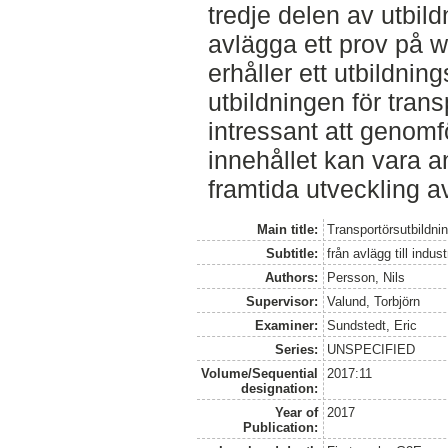
tredje delen av utbil
avlägga ett prov på 
erhåller ett utbildnin
utbildningen för trans
intressant att genom
innehållet kan vara a
framtida utveckling a
Main title:
Transportörsutbildni
Subtitle:
från avlägg till indust
Authors:
Persson, Nils
Supervisor:
Valund, Torbjörn
Examiner:
Sundstedt, Eric
Series:
UNSPECIFIED
Volume/Sequential
2017:11
designation:
Year of
2017
Publication: