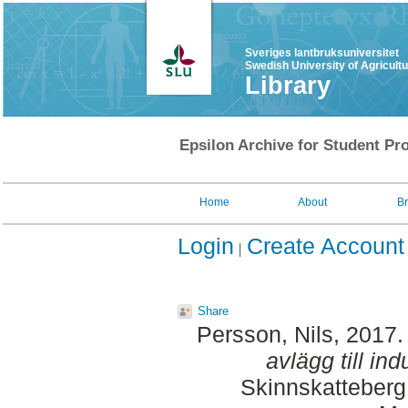
Sveriges lantbruksuniversitet
Swedish University of Agricult
Library
Epsilon Archive for Student Pro
Home
About
B
Login
Create Account
Share
Persson, Nils
, 2017
avlägg till indu
Skinnskatteberg