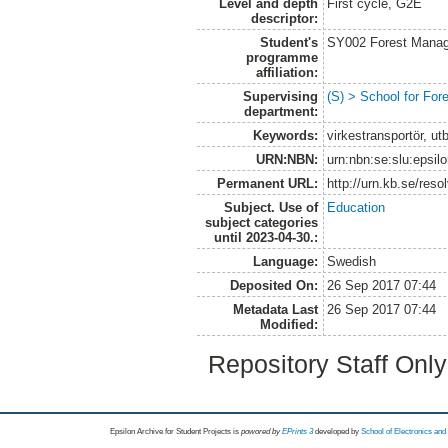
Level and depth
First cycle, G2E
descriptor:
Student's
SY002 Forest Manag
programme
affiliation:
Supervising
(S) > School for Fo
department:
Keywords:
virkestransportör, ut
URN:NBN:
urn:nbn:se:slu:epsil
Permanent URL:
http://urn.kb.se/res
Subject. Use of
Education
subject categories
until 2023-04-30.:
Language:
Swedish
Deposited On:
26 Sep 2017 07:44
Metadata Last
26 Sep 2017 07:44
Modified:
Repository Staff Onl
Epsilon Archive for Student Projects is
powored by
EPrints 3
developed by
School of Electronics an