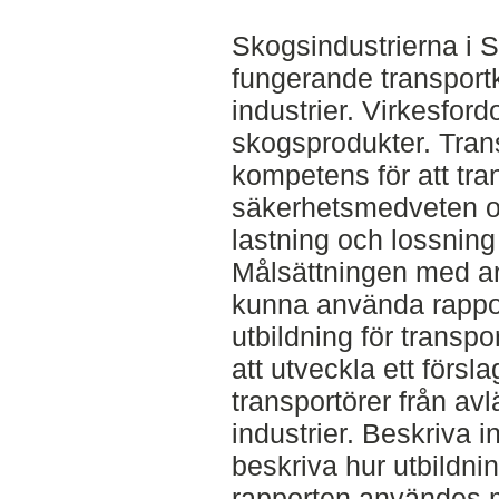
Skogsindustrierna i 
fungerande transportke
industrier. Virkesfor
skogsprodukter. Tran
kompetens för att tra
säkerhetsmedveten oc
lastning och lossning
Målsättningen med ar
kunna använda rappor
utbildning för transpo
att utveckla ett förslag
transportörer från avlä
industrier. Beskriva i
beskriva hur utbildni
rapporten användes me