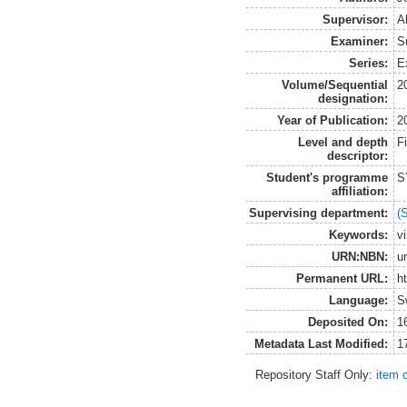
Supervisor:
A
Examiner:
S
Series:
E
Volume/Sequential
2
designation:
Year of Publication:
2
Level and depth
F
descriptor:
Student's programme
S
affiliation:
Supervising department:
(
Keywords:
vi
URN:NBN:
u
Permanent URL:
h
Language:
S
Deposited On:
1
Metadata Last Modified:
1
Repository Staff Only:
item 