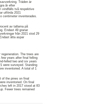
gsavverkning. Träden är
gra år efter
 vindfälls två respektive
gar utförda 2021
io centimeter inventerades.
rocent av tallarna på
ing. Endast 49 granar
verkningar från 2021 stod 29
 Endast åtta aspar
or regeneration. The trees are
ew years after final felling
ind-felled two and six years
 2021 were surveyed. Standing
e inventoried. A total of 1
 of the pines on final
were inventoried. On final
rches left in 2017 stood at 83
d up. Fewer trees remained