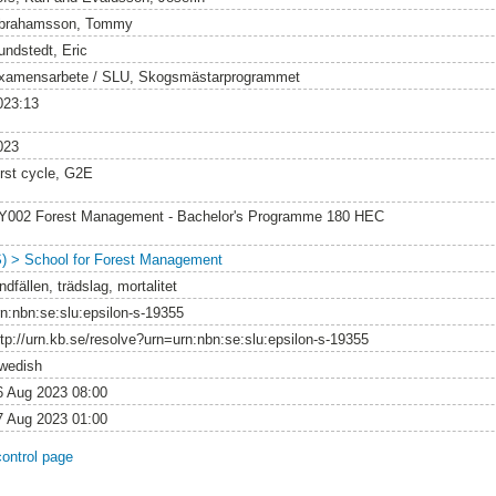
brahamsson, Tommy
undstedt, Eric
xamensarbete / SLU, Skogsmästarprogrammet
023:13
023
irst cycle, G2E
Y002 Forest Management - Bachelor's Programme 180 HEC
S) > School for Forest Management
ndfällen, trädslag, mortalitet
rn:nbn:se:slu:epsilon-s-19355
ttp://urn.kb.se/resolve?urn=urn:nbn:se:slu:epsilon-s-19355
wedish
6 Aug 2023 08:00
7 Aug 2023 01:00
control page