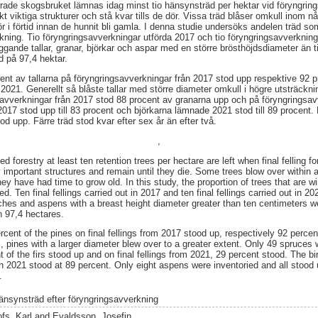
rade skogsbruket lämnas idag minst tio hänsynsträd per hektar vid föryngrin
t viktiga strukturer och stå kvar tills de dör. Vissa träd blåser omkull inom nå
 i förtid innan de hunnit bli gamla. I denna studie undersöks andelen träd som
rkning. Tio föryngringsavverkningar utförda 2017 och tio föryngringsavverknin
ggande tallar, granar, björkar och aspar med en större brösthöjdsdiameter än t
d på 97,4 hektar.
cent av tallarna på föryngringsavverkningar från 2017 stod upp respektive 92 p
 2021. Generellt så blåste tallar med större diameter omkull i högre utsträckn
avverkningar från 2017 stod 88 procent av granarna upp och på föryngringsav
017 stod upp till 83 procent och björkarna lämnade 2021 stod till 89 procent.
d upp. Färre träd stod kvar efter sex år än efter två.
,
 forestry at least ten retention trees per hectare are left when final felling f
 important structures and remain until they die. Some trees blow over within a f
ey have had time to grow old. In this study, the proportion of trees that are w
gated. Ten final fellings carried out in 2017 and ten final fellings carried out in
ches and aspens with a breast height diameter greater than ten centimeters wer
n 97,4 hectares.
cent of the pines on final fellings from 2017 stood up, respectively 92 percent
l, pines with a larger diameter blew over to a greater extent. Only 49 spruces 
t of the firs stood up and on final fellings from 2021, 29 percent stood. The bi
 in 2021 stood at 89 percent. Only eight aspens were inventoried and all stoo
.
änsynsträd efter föryngringsavverkning
fs, Karl
and
Evaldsson, Josefin