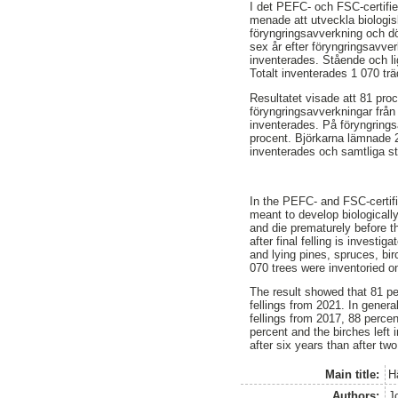
I det PEFC- och FSC-certifie
menade att utveckla biologisk
föryngringsavverkning och dör
sex år efter föryngringsavve
inventerades. Stående och li
Totalt inventerades 1 070 trä
Resultatet visade att 81 pro
föryngringsavverkningar från
inventerades. På föryngrings
procent. Björkarna lämnade 2
inventerades och samtliga sto
In the PEFC- and FSC-certified
meant to develop biologically
and die prematurely before th
after final felling is investi
and lying pines, spruces, bir
070 trees were inventoried o
The result showed that 81 per
fellings from 2021. In genera
fellings from 2017, 88 percen
percent and the birches left
after six years than after two
Main title:
H
Authors:
Jo