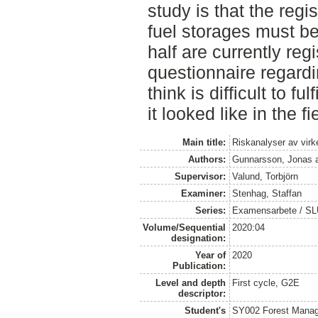
study is that the reg
fuel storages must b
half are currently reg
questionnaire regard
think is difficult to f
it looked like in the fi
Main title:
Riskanalyser av virk
Authors:
Gunnarsson, Jonas
Supervisor:
Valund, Torbjörn
Examiner:
Stenhag, Staffan
Series:
Examensarbete / S
Volume/Sequential
2020:04
designation:
Year of
2020
Publication:
Level and depth
First cycle, G2E
descriptor:
Student's
SY002 Forest Manag