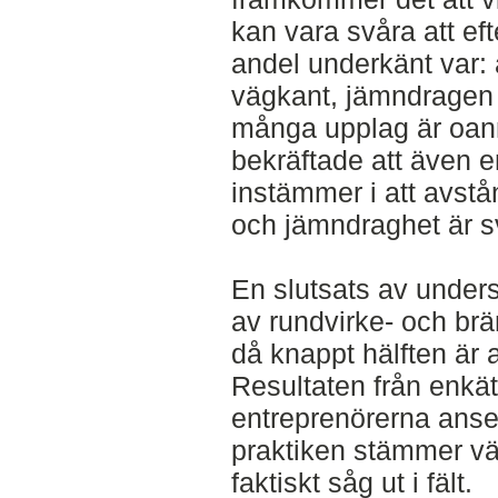
kan vara svåra att ef
andel underkänt var:
vägkant, jämndragen 
många upplag är oanm
bekräftade att även e
instämmer i att avstå
och jämndraghet är sv
En slutsats av under
av rundvirke- och brä
då knappt hälften är 
Resultaten från enk
entreprenörerna anser 
praktiken stämmer vä
faktiskt såg ut i fält.