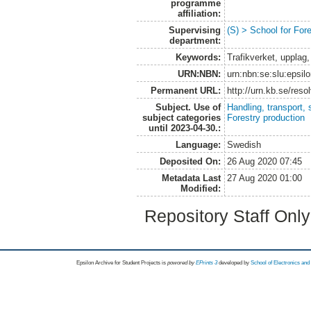
programme
affiliation:
Supervising
(S) > School for Fo
department:
Keywords:
Trafikverket, uppla
URN:NBN:
urn:nbn:se:slu:epsil
Permanent URL:
http://urn.kb.se/res
Subject. Use of
Handling, transport, 
subject categories
Forestry production
until 2023-04-30.:
Language:
Swedish
Deposited On:
26 Aug 2020 07:45
Metadata Last
27 Aug 2020 01:00
Modified:
Repository Staff Onl
Epsilon Archive for Student Projects is
powored by
EPrints 3
developed by
School of Electronics an