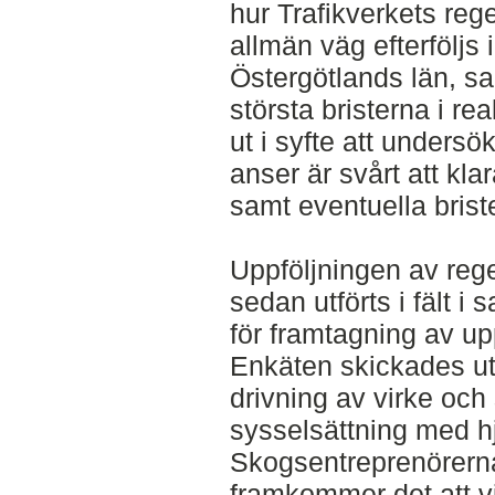
hur Trafikverkets reg
allmän väg efterföljs
Östergötlands län, sa
största bristerna i re
ut i syfte att unders
anser är svårt att kla
samt eventuella briste
Uppföljningen av rege
sedan utförts i fält i
för framtagning av u
Enkäten skickades ut 
drivning av virke oc
sysselsättning med h
Skogsentreprenörerna 
framkommer det att vis