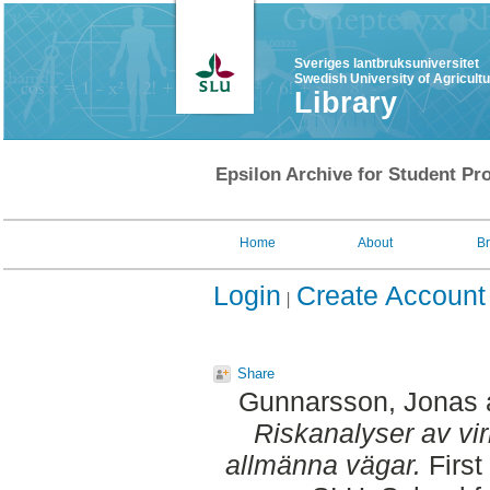
Sveriges lantbruksuniversitet
Swedish University of Agricult
Library
Epsilon Archive for Student Pro
Home
About
B
Login
Create Account
Share
Gunnarsson, Jonas
Riskanalyser av vi
allmänna vägar.
First