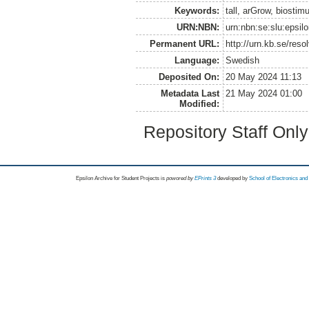
Keywords:
tall, arGrow, biostim
URN:NBN:
urn:nbn:se:slu:epsil
Permanent URL:
http://urn.kb.se/res
Language:
Swedish
Deposited On:
20 May 2024 11:13
Metadata Last
21 May 2024 01:00
Modified:
Repository Staff Onl
Epsilon Archive for Student Projects is
powored by
EPrints 3
developed by
School of Electronics an