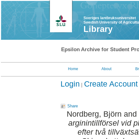
Sveriges lantbruksuniversitet
Swedish University of Agricult
Library
Epsilon Archive for Student Pro
Home
About
B
Login
Create Account
Share
Nordberg, Björn
and
arginintillförsel vid
efter två tillväxts