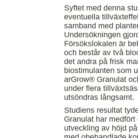
Syftet med denna stu
eventuella tillväxteffek
samband med planteri
Undersökningen gjorde
Försökslokalen är be
och består av två blo
det andra på frisk m
biostimulanten som un
arGrow® Granulat och 
under flera tillväxtsä
utsöndras långsamt.
Studiens resultat tyde
Granulat har medfört e
utveckling av höjd på
med obehandlade kont