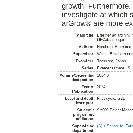
growth. Furthermore, i
investigate at which s
arGrow® are more ex
Main title:
Effekter av arginintil
tillväxtsäsonger.
Authors:
Nordberg, Björn
and
Supervisor:
Wallin, Elisabeth
an
Examiner:
Törnblom, Johan
Series:
Examensarbete / S
Volume/Sequential
2024:04
designation:
Year of
2024
Publication:
Level and depth
First cycle, G2E
descriptor:
Student's
SY002 Forest Manag
programme
affiliation:
Supervising
(S) > School for Fo
department: