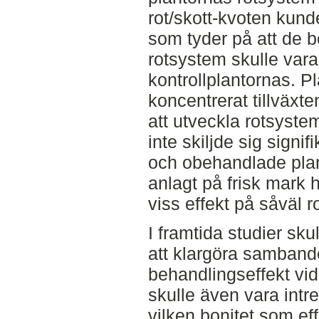
rot/skott-kvoten kund
som tyder på att de 
rotsystem skulle var
kontrollplantornas. P
koncentrerat tillväxte
att utveckla rotsyste
inte skiljde sig signi
och obehandlade plan
anlagt på frisk mark
viss effekt på såväl 
I framtida studier sku
att klargöra samband
behandlingseffekt vid 
skulle även vara intr
vilken bonitet som ef