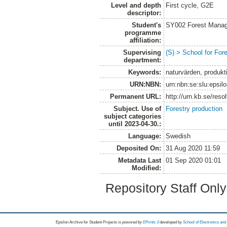
Level and depth
First cycle, G2E
descriptor:
Student's
SY002 Forest Manag
programme
affiliation:
Supervising
(S) > School for Fo
department:
Keywords:
naturvärden, produkt
URN:NBN:
urn:nbn:se:slu:epsil
Permanent URL:
http://urn.kb.se/res
Subject. Use of
Forestry production
subject categories
until 2023-04-30.:
Language:
Swedish
Deposited On:
31 Aug 2020 11:59
Metadata Last
01 Sep 2020 01:01
Modified:
Repository Staff Onl
Epsilon Archive for Student Projects is
powored by
EPrints 3
developed by
School of Electronics an