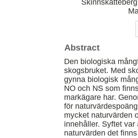
Skinnskatteberg
Ma
Abstract
Den biologiska mångfa
skogsbruket. Med skog
gynna biologisk mån
NO och NS som finns
markägare har. Geno
för naturvärdespoän
mycket naturvärden o
innehåller. Syftet va
naturvärden det finn