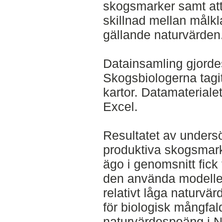
skogsmarker samt att
skillnad mellan mål
gällande naturvärden
Datainsamling gjorde
Skogsbiologerna tagi
kartor. Datamaterial
Excel.
Resultatet av unders
produktiva skogsmark
ägo i genomsnitt fick
den använda modellen,
relativt låga naturvä
för biologisk mångfal
naturvärdespoäng i N