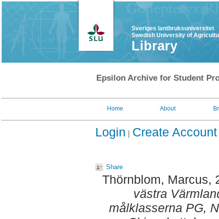
Sveriges lantbruksuniversitet
Swedish University of Agricult
Library
Epsilon Archive for Student Pro
Home
About
B
Login
Create Account
Share
Thörnblom, Marcus
,
västra Värmlan
målklasserna PG, 