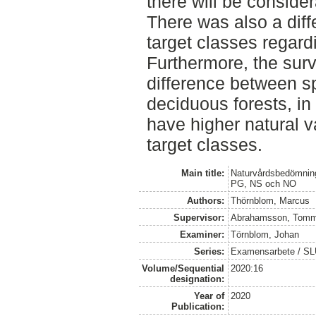
there will be consider
There was also a diff
target classes regard
Furthermore, the sur
difference between s
deciduous forests, in
have higher natural va
target classes.
Main title:
Naturvårdsbedömning
PG, NS och NO
Authors:
Thörnblom, Marcus
Supervisor:
Abrahamsson, Tom
Examiner:
Törnblom, Johan
Series:
Examensarbete / S
Volume/Sequential
2020:16
designation:
Year of
2020
Publication: