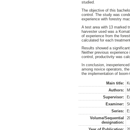
studied.
The objective of this bache
control. The study was condu
experience with forestry mac
A test area with 13 marked 
harvester used was a Komats
of experience from the fores
calculated for each treatmen
Results showed a significant
Neither previous experience 
control, productivity was cal
In conclusion, inexperienced
among novice operators, the 
the implementation of boom-t
Main title:
K
Authors:
M
Supervisor:
E
Examiner:
S
Series:
E
Volume/Sequential
2
designation:
Year of Publication:
2