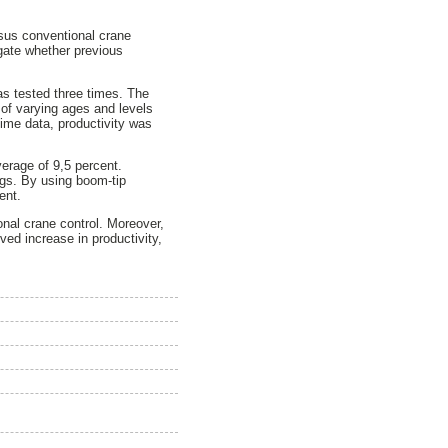
rsus conventional crane
gate whether previous
as tested three times. The
of varying ages and levels
time data, productivity was
verage of 9,5 percent.
ngs. By using boom-tip
ent.
nal crane control. Moreover,
ed increase in productivity,