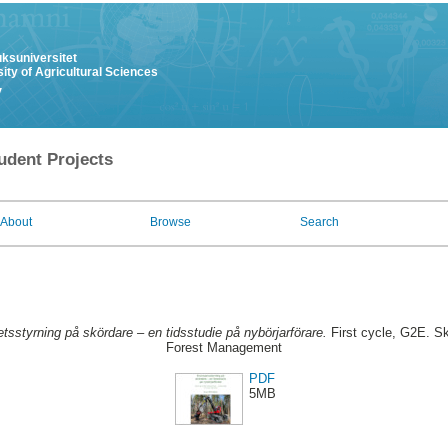
uksuniversitet
ity of Agricultural Sciences
y
udent Projects
About
Browse
Search
tsstyrning på skördare – en tidsstudie på nybörjarförare.
First cycle, G2E. Sk
Forest Management
PDF
5MB