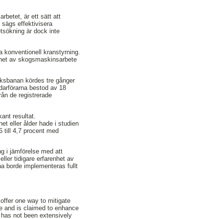
betet, är ett sätt att
sägs effektivisera
etsökning är dock inte
 konventionell kranstyrning.
enhet av skogsmaskinsarbete
ksbanan kördes tre gånger
darförarna bestod av 18
rån de registrerade
kant resultat.
et eller ålder hade i studien
6 till 4,7 procent med
ng i jämförelse med att
ler tidigare erfarenhet av
na borde implementeras fullt
 offer one way to mitigate
de and is claimed to enhance
y has not been extensively