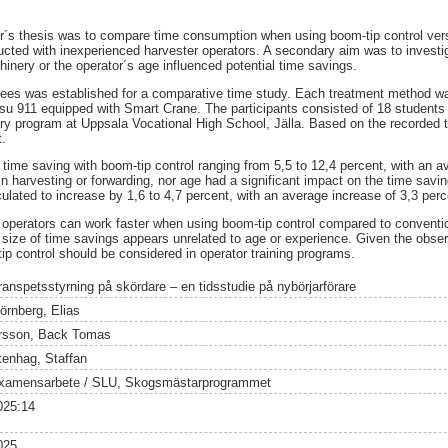
lor´s thesis was to compare time consumption when using boom-tip control ve
cted with inexperienced harvester operators. A secondary aim was to investi
hinery or the operator´s age influenced potential time savings.
trees was established for a comparative time study. Each treatment method w
u 911 equipped with Smart Crane. The participants consisted of 18 students 
try program at Uppsala Vocational High School, Jälla. Based on the recorded 
t.
 time saving with boom-tip control ranging from 5,5 to 12,4 percent, with an a
in harvesting or forwarding, nor age had a significant impact on the time savi
culated to increase by 1,6 to 4,7 percent, with an average increase of 3,3 perc
 operators can work faster when using boom-tip control compared to conventio
size of time savings appears unrelated to age or experience. Given the observ
ip control should be considered in operator training programs.
ranspetsstyrning på skördare – en tidsstudie på nybörjarförare
örnberg, Elias
rsson, Back Tomas
tenhag, Staffan
xamensarbete / SLU, Skogsmästarprogrammet
025:14
025