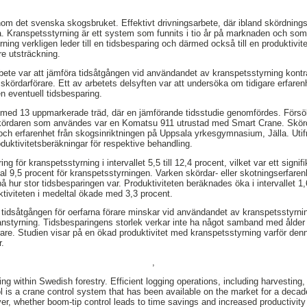
om det svenska skogsbruket. Effektivt drivningsarbete, där ibland skördningsar
. Kranspetsstyrning är ett system som funnits i tio år på marknaden och som 
ing verkligen leder till en tidsbesparing och därmed också till en produktivit
re utsträckning.
te var att jämföra tidsåtgången vid användandet av kranspetsstyrning kontra
 skördarförare. Ett av arbetets delsyften var att undersöka om tidigare erfar
en eventuell tidsbesparing.
med 13 uppmarkerade träd, där en jämförande tidsstudie genomfördes. Försö
Skördaren som användes var en Komatsu 911 utrustad med Smart Crane. Skör
och erfarenhet från skogsinriktningen på Uppsala yrkesgymnasium, Jälla. Utif
duktivitetsberäkningar för respektive behandling.
g för kranspetsstyrning i intervallet 5,5 till 12,4 procent, vilket var ett signifi
l 9,5 procent för kranspetsstyrningen. Varken skördar- eller skotningserfarenh
å hur stor tidsbesparingen var. Produktiviteten beräknades öka i intervallet 1,
ktiviteten i medeltal ökade med 3,3 procent.
tt tidsåtgången för oerfarna förare minskar vid användandet av kranspetsstyrni
nstyrning. Tidsbesparingens storlek verkar inte ha något samband med ålder el
örare. Studien visar på en ökad produktivitet med kranspetsstyrning varför den
r.
,
ng within Swedish forestry. Efficient logging operations, including harvesting,
l is a crane control system that has been available on the market for a deca
ver, whether boom-tip control leads to time savings and increased productivit