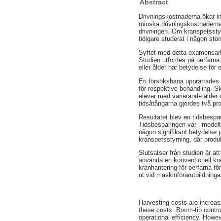
Abstract
Drivningskostnaderna ökar in
minska drivningskostnaderna
drivningen. Om kranspetsstyrn
tidigare studerat i någon stör
Syftet med detta examensarbe
Studien utfördes på oerfarna
eller ålder har betydelse för 
En försöksbana upprättades 
för respektive behandling. 
elever med varierande ålder 
tidsåtångarna gjordes två pro
Resultatet blev en tidsbesparin
Tidsbesparingen var i medelta
någon signifikant betydelse p
kranspetsstyrning, där produ
Slutsatser från studien är a
använda en konventionell kra
kranhantering för oerfarna f
ut vid maskinförarutbildninga
Harvesting costs are increasi
these costs. Boom-tip contro
operational efficiency. Howe