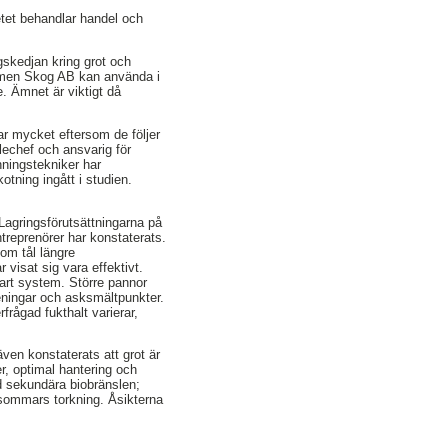
tet behandlar handel och
gskedjan kring grot och
olmen Skog AB kan använda i
. Ämnet är viktigt då
ar mycket eftersom de följer
lechef och ansvarig för
ningstekniker har
kotning ingått i studien.
 Lagringsförutsättningarna på
treprenörer har konstaterats.
som tål längre
 visat sig vara effektivt.
bart system. Större pannor
oreningar och asksmältpunkter.
frågad fukthalt varierar,
ven konstaterats att grot är
er, optimal hantering och
ed sekundära biobränslen;
 sommars torkning. Åsikterna