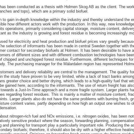
y has been conducted as a thesis with Holmen Skog AB as the client. The work
ranches and tops), which are a primary solid biofuel.
 to gain in-depth knowledge within the industry and thereby understand the e
ible how different actors work with the production. In this way, new knowledge
s operations, primarily considering capital storage, moisture content, deliver
portant as the industry is growing and forest residue is becoming increasingly m
 used for electricity and heat production and biofuel prices vary greatly becaus
The selection of informants has been made in central Sweden together with th
mer contact for secondary biofuels at Holmen. It has been desirable to have a
tomers of different sizes and with different combustion technologies have bee
of chipped and unchipped forest residue. Furthermore, different techniques for
udy. The purchasing manager for the Mälardalen region has represented Holme
tomers and delivery reliability are central to the management. The quality for
 in the study have proven to be very limited, while a lack of tract banks amon
ns greater choice and better drying, which leads to a high-quality fuel that wi
be gained here, according to the informants. The use of return freight has als
owards a Just-In-Time approach and a more fragile system. Larger plants hav
es regarding forest residues. This is mainly a matter of moisture content, frac
oints. Larger plants also do not have the same problems with burning fresh, g
sture content varies, partly depending on how high an output one wishes to o
densation.
bout nitrogen-rich fuel and NOx emissions, i.e. nitrogen oxides, has been not
latively sensitive product where the season, forwarding planning, compensation
ng and planning for transport play a particularly important role. Producing the 
ndary biofuels; therefore, it should also be dry with a higher effective heat