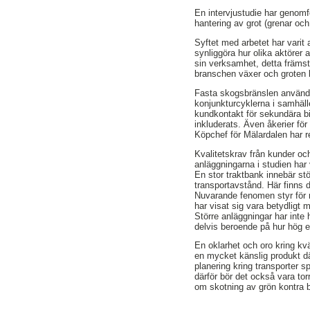
En intervjustudie har geno
hantering av grot (grenar och
Syftet med arbetet har varit
synliggöra hur olika aktöre
sin verksamhet, detta främst
branschen växer och groten bl
Fasta skogsbränslen används 
konjunkturcyklerna i samhäll
kundkontakt för sekundära b
inkluderats. Även åkerier för 
Köpchef för Mälardalen har r
Kvalitetskrav från kunder och
anläggningarna i studien har
En stor traktbank innebär stö
transportavstånd. Här finns d
Nuvarande fenomen styr för m
har visat sig vara betydligt 
Större anläggningar har inte 
delvis beroende på hur hög e
En oklarhet och oro kring kv
en mycket känslig produkt där
planering kring transporter s
därför bör det också vara to
om skotning av grön kontra b