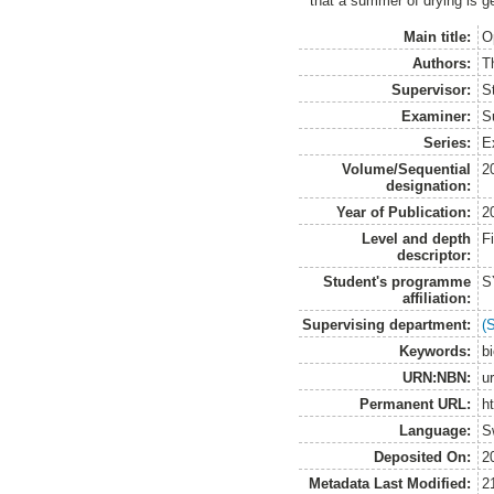
that a summer of drying is g
Main title:
O
Authors:
T
Supervisor:
S
Examiner:
S
Series:
E
Volume/Sequential
2
designation:
Year of Publication:
2
Level and depth
F
descriptor:
Student's programme
S
affiliation:
Supervising department:
(
Keywords:
b
URN:NBN:
u
Permanent URL:
h
Language:
S
Deposited On:
2
Metadata Last Modified:
2