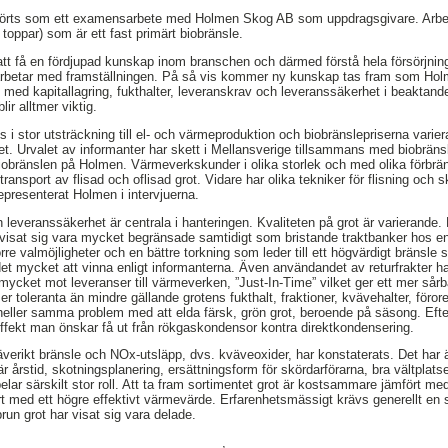
mförts som ett examensarbete med Holmen Skog AB som uppdragsgivare. Arbe
 toppar) som är ett fast primärt biobränsle.
 att få en fördjupad kunskap inom branschen och därmed förstå hela försörjnin
r arbetar med framställningen. På så vis kommer ny kunskap tas fram som H
 med kapitallagring, fukthalter, leveranskrav och leveranssäkerhet i beaktande
ir alltmer viktig.
i stor utsträckning till el- och värmeproduktion och biobränslepriserna varier
et. Urvalet av informanter har skett i Mellansverige tillsammans med biobräns
iobränslen på Holmen. Värmeverkskunder i olika storlek och med olika förbrän
transport av flisad och oflisad grot. Vidare har olika tekniker för flisning och s
epresenterat Holmen i intervjuerna.
 leveranssäkerhet är centrala i hanteringen. Kvaliteten på grot är varierande.
 visat sig vara mycket begränsade samtidigt som bristande traktbanker hos en
rre valmöjligheter och en bättre torkning som leder till ett högvärdigt bränsle 
et mycket att vinna enligt informanterna. Även användandet av returfrakter har
ycket mot leveranser till värmeverken, ”Just-In-Time” vilket ger ett mer sår
mer toleranta än mindre gällande grotens fukthalt, fraktioner, kvävehalter, för
heller samma problem med att elda färsk, grön grot, beroende på säsong. Efter
ffekt man önskar få ut från rökgaskondensor kontra direktkondensering.
äverikt bränsle och NOx-utsläpp, dvs. kväveoxider, har konstaterats. Det har ä
 årstid, skotningsplanering, ersättningsform för skördarförarna, bra vältplats
pelar särskilt stor roll. Att ta fram sortimentet grot är kostsammare jämfört m
rrt med ett högre effektivt värmevärde. Erfarenhetsmässigt krävs generellt en
run grot har visat sig vara delade.
,