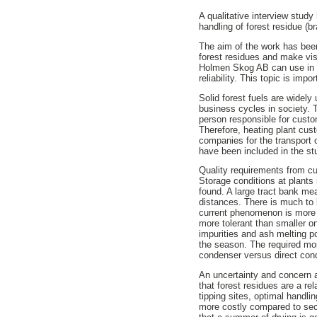
A qualitative interview stud
handling of forest residue (b
The aim of the work has been
forest residues and make vis
Holmen Skog AB can use in it
reliability. This topic is im
Solid forest fuels are widely
business cycles in society. 
person responsible for custo
Therefore, heating plant cus
companies for the transport 
have been included in the st
Quality requirements from cus
Storage conditions at plants
found. A large tract bank mea
distances. There is much to 
current phenomenon is more t
more tolerant than smaller on
impurities and ash melting p
the season. The required moi
condenser versus direct con
An uncertainty and concern a
that forest residues are a re
tipping sites, optimal handli
more costly compared to seco