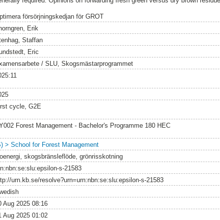
enerally required. Opinions on forwarding fresh green versus dry brown residu
ptimera försörjningskedjan för GROT
horngren, Erik
tenhag, Staffan
undstedt, Eric
xamensarbete / SLU, Skogsmästarprogrammet
025:11
025
irst cycle, G2E
Y002 Forest Management - Bachelor's Programme 180 HEC
S) > School for Forest Management
ioenergi, skogsbränsleflöde, grönrisskotning
rn:nbn:se:slu:epsilon-s-21583
ttp://urn.kb.se/resolve?urn=urn:nbn:se:slu:epsilon-s-21583
wedish
0 Aug 2025 08:16
1 Aug 2025 01:02