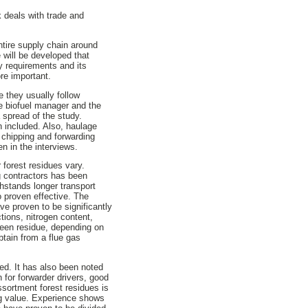
 deals with trade and
ntire supply chain around
 will be developed that
y requirements and its
ore important.
e they usually follow
e biofuel manager and the
 spread of the study.
n included. Also, haulage
 chipping and forwarding
n in the interviews.
 forest residues vary.
g contractors has been
thstands longer transport
o proven effective. The
e proven to be significantly
tions, nitrogen content,
reen residue, depending on
btain from a flue gas
ed. It has also been noted
 for forwarder drivers, good
assortment forest residues is
ing value. Experience shows