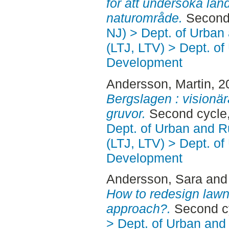
för att undersöka lan
naturområde.
Second 
NJ) > Dept. of Urban
(LTJ, LTV) > Dept. of
Development
Andersson, Martin
, 
Bergslagen : visionär
gruvor.
Second cycle
Dept. of Urban and 
(LTJ, LTV) > Dept. of
Development
Andersson, Sara
an
How to redesign lawn
approach?.
Second cy
> Dept. of Urban an