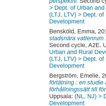
perspektiv.
Second cy
> Dept. of Urban an
(LTJ, LTV) > Dept. of
Development
Bensköld, Emma
, 20
stadsnära vattenrum :
Second cycle, A2E. 
Urban and Rural Dev
(LTJ, LTV) > Dept. of
Development
Bergström, Emelie
, 
förtätning : en stud
förhållningssätt till fö
Uppsala:
(NL, NJ) > 
Development