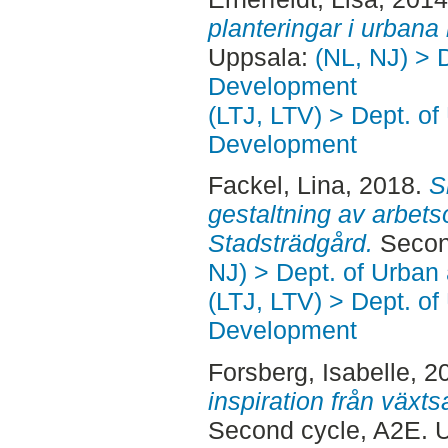
planteringar i urbana 
Uppsala:
(NL, NJ) > 
Development
(LTJ, LTV) > Dept. of
Development
Fackel, Lina
, 2018.
S
gestaltning av arbet
Stadsträdgård.
Secon
NJ) > Dept. of Urban
(LTJ, LTV) > Dept. of
Development
Forsberg, Isabelle
, 2
inspiration från växt
Second cycle, A2E. 