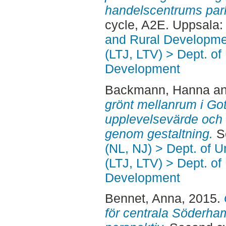
handelscentrums par
cycle, A2E. Uppsala
and Rural Developme
(LTJ, LTV) > Dept. of
Development
Backmann, Hanna
a
grönt mellanrum i Got
upplevelsevärde och 
genom gestaltning.
Se
(NL, NJ) > Dept. of 
(LTJ, LTV) > Dept. of
Development
Bennet, Anna
, 2015.
för centrala Söderha