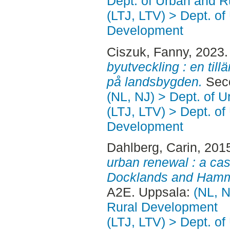
Dept. of Urban and 
(LTJ, LTV) > Dept. of
Development
Ciszuk, Fanny
, 2023
byutveckling : en ti
på landsbygden.
Seco
(NL, NJ) > Dept. of 
(LTJ, LTV) > Dept. of
Development
Dahlberg, Carin
, 201
urban renewal : a ca
Docklands and Hamm
A2E. Uppsala:
(NL, N
Rural Development
(LTJ, LTV) > Dept. of