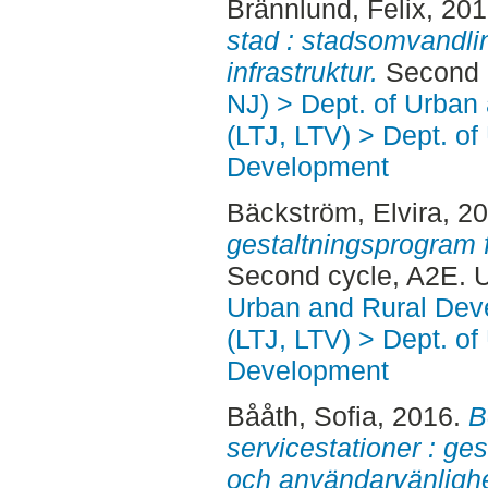
Brännlund, Felix
, 20
stad : stadsomvandli
infrastruktur.
Second c
NJ) > Dept. of Urban
(LTJ, LTV) > Dept. of
Development
Bäckström, Elvira
, 2
gestaltningsprogram 
Second cycle, A2E. 
Urban and Rural Dev
(LTJ, LTV) > Dept. of
Development
Bååth, Sofia
, 2016.
B
servicestationer : gest
och användarvänlighe