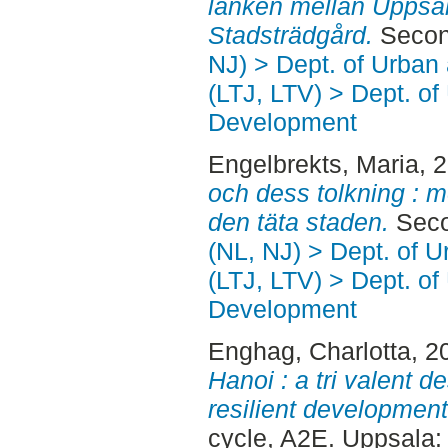
länken mellan Uppsa
Stadsträdgård.
Secon
NJ) > Dept. of Urban
(LTJ, LTV) > Dept. of
Development
Engelbrekts, Maria
, 
och dess tolkning : m
den täta staden.
Seco
(NL, NJ) > Dept. of 
(LTJ, LTV) > Dept. of
Development
Enghag, Charlotta
, 2
Hanoi : a tri valent d
resilient developmen
cycle, A2E. Uppsala