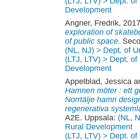
(LTJ, LTV) > Dept. of
Development
Angner, Fredrik
, 201
exploration of skateb
of public space.
Secon
(NL, NJ) > Dept. of 
(LTJ, LTV) > Dept. of
Development
Appelblad, Jessica
a
Hamnen möter : ett ge
Norrtälje hamn designa
regenerativa system
A2E. Uppsala:
(NL, N
Rural Development
(LTJ, LTV) > Dept. of