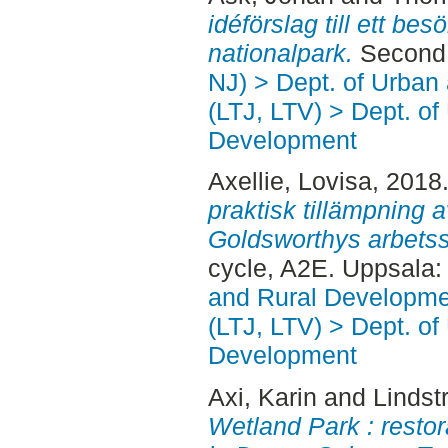
idéförslag till ett be
nationalpark.
Second 
NJ) > Dept. of Urban
(LTJ, LTV) > Dept. of
Development
Axellie, Lovisa
, 2018
praktisk tillämpning
Goldsworthys arbetss
cycle, A2E. Uppsala
and Rural Developme
(LTJ, LTV) > Dept. of
Development
Axi, Karin
and
Lindst
Wetland Park : restor