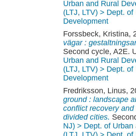
Urban and Rural Dev
(LTJ, LTV) > Dept. of
Development
Forssbeck, Kristina
, 
vägar : gestaltningsa
Second cycle, A2E. 
Urban and Rural Dev
(LTJ, LTV) > Dept. of
Development
Fredriksson, Linus
, 
ground : landscape arc
conflict recovery and 
divided cities.
Second
NJ) > Dept. of Urban
(LTJ, LTV) > Dept. of