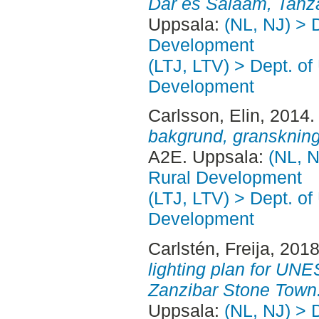
Dar es Salaam, Tanz
Uppsala:
(NL, NJ) > 
Development
(LTJ, LTV) > Dept. of
Development
Carlsson, Elin
, 2014
bakgrund, granskning
A2E. Uppsala:
(NL, N
Rural Development
(LTJ, LTV) > Dept. of
Development
Carlstén, Freija
, 201
lighting plan for UN
Zanzibar Stone Town
Uppsala:
(NL, NJ) > 