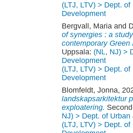
(LTJ, LTV) > Dept. of
Development
Bergvall, Maria
and
D
of synergies : a stud
contemporary Green B
Uppsala:
(NL, NJ) > 
Development
(LTJ, LTV) > Dept. of
Development
Blomfeldt, Jonna
, 20
landskapsarkitektur p
exploatering.
Second 
NJ) > Dept. of Urban
(LTJ, LTV) > Dept. of
Development