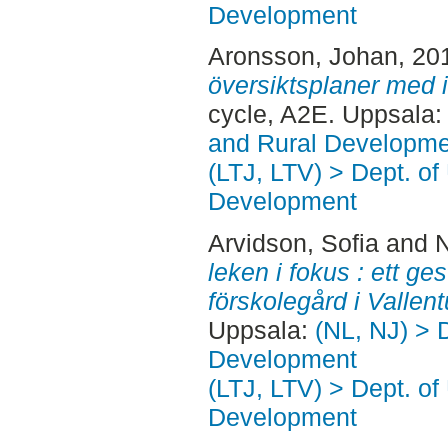
Development
Aronsson, Johan
, 20
översiktsplaner med i
cycle, A2E. Uppsala
and Rural Developme
(LTJ, LTV) > Dept. of
Development
Arvidson, Sofia
and
N
leken i fokus : ett ges
förskolegård i Vallen
Uppsala:
(NL, NJ) > 
Development
(LTJ, LTV) > Dept. of
Development