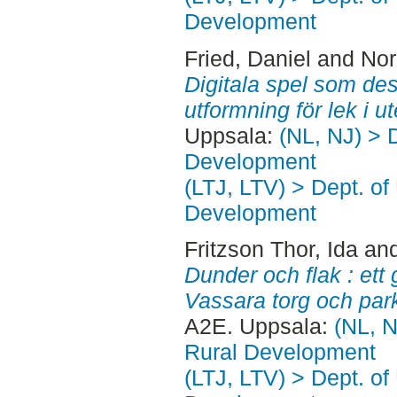
Development
Fried, Daniel
and
Nor
Digitala spel som desi
utformning för lek i ut
Uppsala:
(NL, NJ) > 
Development
(LTJ, LTV) > Dept. of
Development
Fritzson Thor, Ida
an
Dunder och flak : ett 
Vassara torg och park
A2E. Uppsala:
(NL, N
Rural Development
(LTJ, LTV) > Dept. of