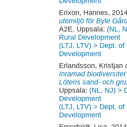
Development
Erixon, Hannes
, 201
utemiljö för Byle Går
A2E. Uppsala:
(NL, N
Rural Development
(LTJ, LTV) > Dept. of
Development
Erlandsson, Kristjan
Inramad biodiversitet 
Lötens sand- och gru
Uppsala:
(NL, NJ) > 
Development
(LTJ, LTV) > Dept. of
Development
Ernerfeldt, Lisa
, 201