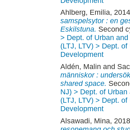
Development
Ahlberg, Emilia
, 201
samspelsytor : en ges
Eskilstuna.
Second cy
> Dept. of Urban an
(LTJ, LTV) > Dept. of
Development
Aldén, Malin
and
Sac
människor : undersök
shared space.
Second
NJ) > Dept. of Urban
(LTJ, LTV) > Dept. of
Development
Alsawadi, Mina
, 201
resonemang och stude