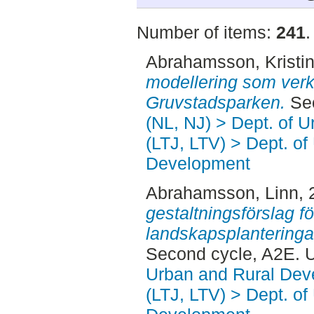
Number of items:
241
.
Abrahamsson, Kristi
modellering som verk
Gruvstadsparken.
Sec
(NL, NJ) > Dept. of 
(LTJ, LTV) > Dept. of
Development
Abrahamsson, Linn
,
gestaltningsförslag 
landskapsplanteringar 
Second cycle, A2E. 
Urban and Rural Dev
(LTJ, LTV) > Dept. of