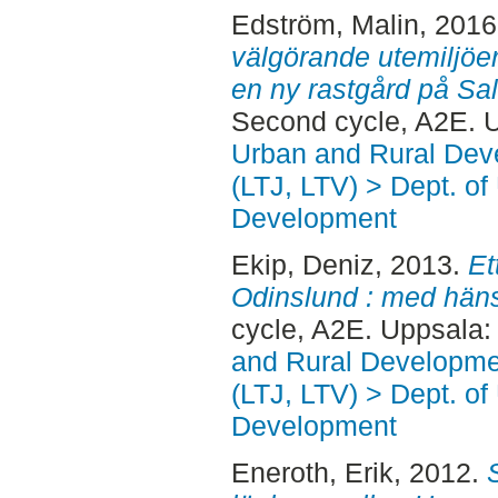
Edström, Malin
, 201
välgörande utemiljöer 
en ny rastgård på Sal
Second cycle, A2E. 
Urban and Rural Dev
(LTJ, LTV) > Dept. of
Development
Ekip, Deniz
, 2013.
Et
Odinslund : med hänsy
cycle, A2E. Uppsala
and Rural Developme
(LTJ, LTV) > Dept. of
Development
Eneroth, Erik
, 2012.