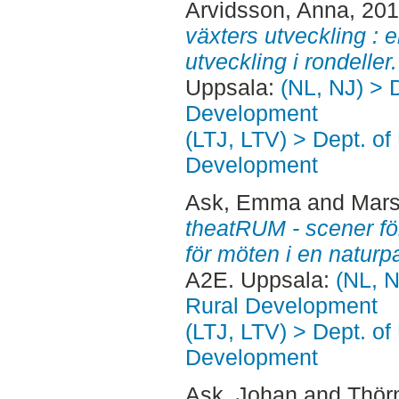
Arvidsson, Anna
, 20
växters utveckling : 
utveckling i rondeller.
Uppsala:
(NL, NJ) > 
Development
(LTJ, LTV) > Dept. of
Development
Ask, Emma
and
Mars
theatRUM - scener för 
för möten i en naturpa
A2E. Uppsala:
(NL, N
Rural Development
(LTJ, LTV) > Dept. of
Development
Ask, Johan
and
Thör