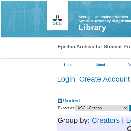
Sveriges lantbruksuniversitet
Swedish University of Agricult
Library
Epsilon Archive for Student Pro
Home
About
B
Login
Create Account
Up a level
Export as
Group by:
Creators
|
L
G