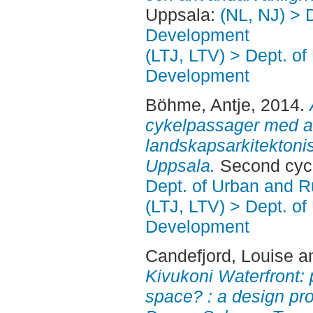
Uppsala:
(NL, NJ) > 
Development
(LTJ, LTV) > Dept. of
Development
Böhme, Antje
, 2014.
cykelpassager med a
landskapsarkitektonisk
Uppsala.
Second cycl
Dept. of Urban and 
(LTJ, LTV) > Dept. of
Development
Candefjord, Louise
a
Kivukoni Waterfront: 
space? : a design pro