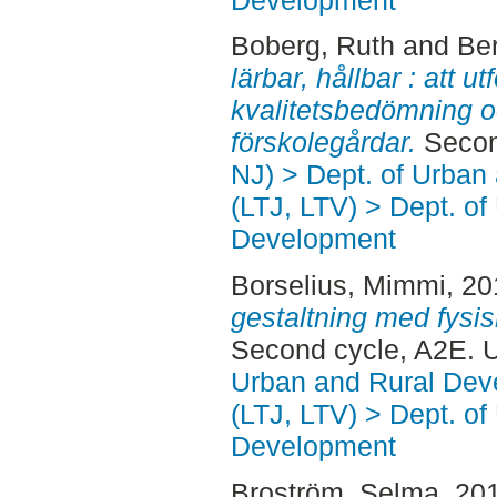
Boberg, Ruth
and
Be
lärbar, hållbar : att u
kvalitetsbedömning o
förskolegårdar.
Secon
NJ) > Dept. of Urban
(LTJ, LTV) > Dept. of
Development
Borselius, Mimmi
, 2
gestaltning med fysi
Second cycle, A2E. 
Urban and Rural Dev
(LTJ, LTV) > Dept. of
Development
Broström, Selma
, 20