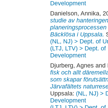
Development
Danielson, Annika
, 2
studie av hanteringe
planeringsprocessen f
Bäcklösa i Uppsala.
S
(NL, NJ) > Dept. of 
(LTJ, LTV) > Dept. of
Development
Djurberg, Agnes
and
fisk och allt däremell
som skapar förutsättn
Järvafältets naturrese
Uppsala:
(NL, NJ) > 
Development
(LTJ, LTV) > Dept. of