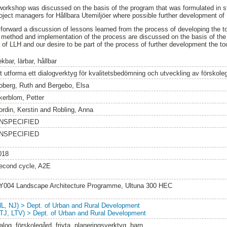
workshop was discussed on the basis of the program that was formulated in s
roject managers for Hållbara Utemiljöer where possible further development o
forward a discussion of lessons learned from the process of developing the t
 method and implementation of the process are discussed on the basis of the
s of LLH and our desire to be part of the process of further development the to
kbar, lärbar, hållbar
tt utforma ett dialogverktyg för kvalitetsbedömning och utveckling av förskole
oberg, Ruth
and
Bergebo, Elsa
kerblom, Petter
ordin, Kerstin
and
Robling, Anna
NSPECIFIED
NSPECIFIED
018
econd cycle, A2E
Y004 Landscape Architecture Programme, Ultuna 300 HEC
NL, NJ) > Dept. of Urban and Rural Development
LTJ, LTV) > Dept. of Urban and Rural Development
alog, förskolegård, friyta, planeringsverktyg, barn