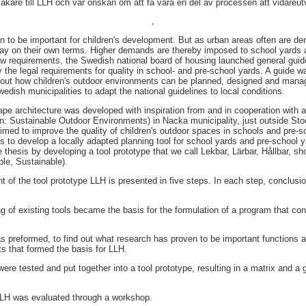
kare till LLH och vår önskan om att få vara en del av processen att vidareut
,
 to be important for children's development. But as urban areas often are den
tay on their own terms. Higher demands are thereby imposed to school yards 
w requirements, the Swedish national board of housing launched general guid
fy the legal requirements for quality in school- and pre-school yards. A guide 
bout how children's outdoor environments can be planned, designed and man
Swedish municipalities to adapt the national guidelines to local conditions.
pe architecture was developed with inspiration from and in cooperation with a
ion: Sustainable Outdoor Environments) in Nacka municipality, just outside 
 aimed to improve the quality of children's outdoor spaces in schools and pre-
as to develop a locally adapted planning tool for school yards and pre-school 
he thesis by developing a tool prototype that we call Lekbar, Lärbar, Hållbar, s
ble, Sustainable).
t of the tool prototype LLH is presented in five steps. In each step, conclusi
g of existing tools became the basis for the formulation of a program that cont
as preformed, to find out what research has proven to be important functions a
ts that formed the basis for LLH.
re tested and put together into a tool prototype, resulting in a matrix and a 
 LLH was evaluated through a workshop.