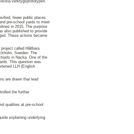
veckla verktygsprototypen.
sified, fewer public places
and pre-school yards to meet
elines in 2015. The purpose
was also published to provide
aged. These actions became
 project called Hållbara
Stockholm, Sweden. The
schools in Nacka. One of the
yards. This question was
hortened LLH (English
ons are drawn that lead
rolled the further
nd qualities at pre-school
guide explaining underlying