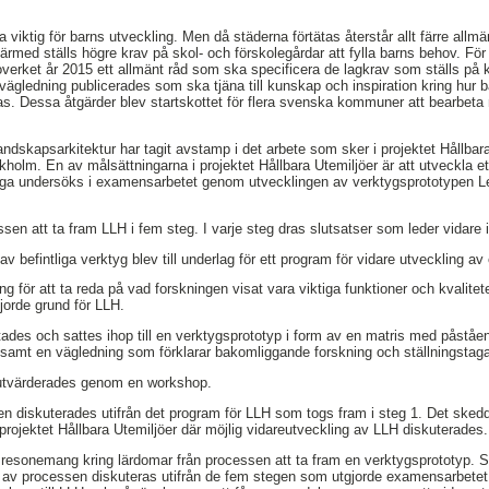
 viktig för barns utveckling. Men då städerna förtätas återstår allt färre allm
Därmed ställs högre krav på skol- och förskolegårdar att fylla barns behov. Fö
erket år 2015 ett allmänt råd som ska specificera de lagkrav som ställs på kva
vägledning publicerades som ska tjäna till kunskap och inspiration kring hur b
s. Dessa åtgärder blev startskottet för flera svenska kommuner att bearbeta na
dskapsarkitektur har tagit avstamp i det arbete som sker i projektet Hållbara
lm. En av målsättningarna i projektet Hållbara Utemiljöer är att utveckla et
åga undersöks i examensarbetet genom utvecklingen av verktygsprototypen Le
sen att ta fram LLH i fem steg. I varje steg dras slutsatser som leder vidare 
av befintliga verktyg blev till underlag för ett program för vidare utveckling a
g för att ta reda på vad forskningen visat vara viktiga funktioner och kvalitet
jorde grund för LLH.
tades och sattes ihop till en verktygsprototyp i form av en matris med påstå
ill samt en vägledning som förklarar bakomliggande forskning och ställningstag
 utvärderades genom en workshop.
en diskuterades utifrån det program för LLH som togs fram i steg 1. Det sked
projektet Hållbara Utemiljöer där möjlig vidareutveckling av LLH diskuterades.
tt resonemang kring lärdomar från processen att ta fram en verktygsprototyp. S
v processen diskuteras utifrån de fem stegen som utgjorde examensarbetet.