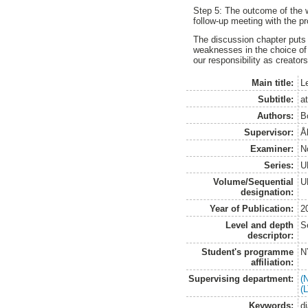
Step 5: The outcome of the 
follow-up meeting with the p
The discussion chapter puts 
weaknesses in the choice of
our responsibility as creator
Main title:
Le
Subtitle:
a
Authors:
B
Supervisor:
Å
Examiner:
N
Series:
U
Volume/Sequential
U
designation:
Year of Publication:
2
Level and depth
S
descriptor:
Student's programme
N
affiliation:
Supervising department:
(
(
Keywords:
di