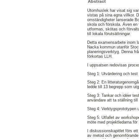
Abstract
Utomhuslek har visat sig vara
vistas på sina egna villkor. 
omständigheter lanserade Bov
skola och förskola. Även en 
utformas, skötas och förvalta
till lokala förutsättningar.
Detta examensarbete inom lan
Nacka kommun utanför Stockho
planeringsverktyg. Denna fr
förkortas LLH.
I uppsatsen redovisas proces
Steg 1: Utvärdering och test 
Steg 2: En litteraturgenomgån
ledde till 13 begrepp som utg
Steg 3: Tankar och idéer tes
användare att ta ställning t
Steg 4: Verktygsprototypen
Steg 5: Utfallet av workshop
möte med projektledarna för 
I diskussionskapitlet förs e
av metod och genomförande a