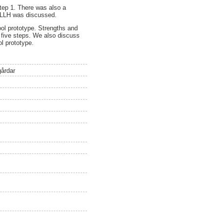
tep 1. There was also a
f LLH was discussed.
ool prototype. Strengths and
 five steps. We also discuss
ol prototype.
gårdar