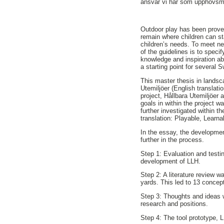
ansvar vi har som upphovsma
Outdoor play has been proven
remain where children can s
children’s needs. To meet ne
of the guidelines is to speci
knowledge and inspiration a
a starting point for several 
This master thesis in landsca
Utemiljöer (English translat
project, Hållbara Utemiljöer
goals in within the project w
further investigated within t
translation: Playable, Learna
In the essay, the developmen
further in the process.
Step 1: Evaluation and testin
development of LLH.
Step 2: A literature review w
yards. This led to 13 concep
Step 3: Thoughts and ideas we
research and positions.
Step 4: The tool prototype,