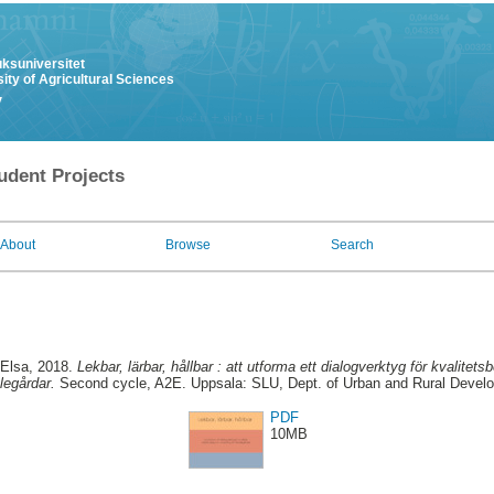
uksuniversitet
ity of Agricultural Sciences
y
udent Projects
About
Browse
Search
 Elsa
, 2018.
Lekbar, lärbar, hållbar : att utforma ett dialogverktyg för kvalite
legårdar.
Second cycle, A2E. Uppsala: SLU, Dept. of Urban and Rural Devel
PDF
10MB