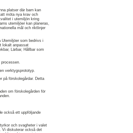
änna platser där barn kan
r att möta nya krav och
litet i utemiljön kring
arns utemiljöer kan planeras,
tionella mål och riktlinjer
 Utemiljöer som bedrivs i
t lokalt anpassat
kbar, Lärbar, Hållbar som
i processen.
v en verktygsprototyp.
er på förskolegårdar. Detta
enden om förskolegården för
anden.
de också ett uppföljande
tyrkor och svagheter i valet
 Vi diskuterar också det