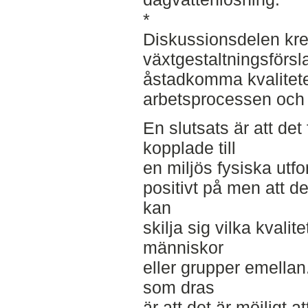
*
Diskussionsdelen kret
växtgestaltningsförsl
åstadkomma kvalitete
arbetsprocessen och 
En slutsats är att det 
kopplade till
en miljös fysiska utf
positivt på men att det
kan
skilja sig vilka kvali
människor
eller grupper emellan
som dras
är att det är möjligt