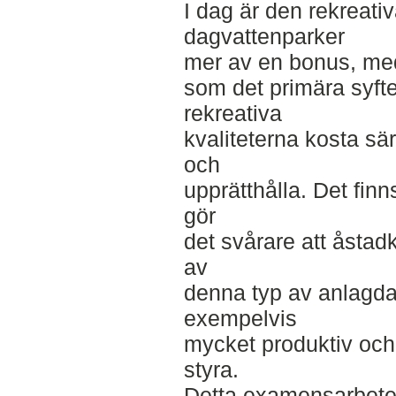
I dag är den rekreati
dagvattenparker
mer av en bonus, me
som det primära syftet
rekreativa
kvaliteterna kosta sä
och
upprätthålla. Det fi
gör
det svårare att åstad
av
denna typ av anlagda
exempelvis
mycket produktiv och 
styra.
Detta examensarbete kr