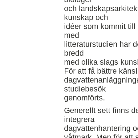
och landskapsarkitekte
kunskap och
idéer som kommit til
med
litteraturstudien har det
bredd
med olika slags kuns
För att få bättre käns
dagvattenanläggninga
studiebesök
genomförts.
Generellt sett finns d
integrera
dagvattenhantering oc
våtmark. Men för att