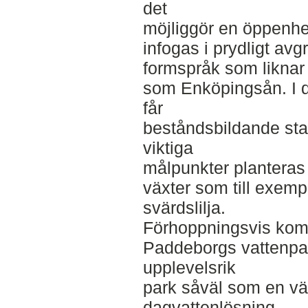
det
möjliggör en öppenhe
infogas i prydligt a
formspråk som liknar 
som Enköpingsån. I d
får
beståndsbildande star
viktiga
målpunkter planteras
växter som till exemp
svärdslilja.
Förhoppningsvis kommer
Paddeborgs vattenpark
upplevelsrik
park såväl som en v
dagvattenlösning.