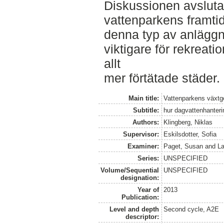
Diskussionen avslut
vattenparkens framtida
denna typ av anläggn
viktigare för rekreati
allt
mer förtätade städer.
Main title:
Vattenparkens växtge
Subtitle:
hur dagvattenhanteri
Authors:
Klingberg, Niklas
Supervisor:
Eskilsdotter, Sofia
Examiner:
Paget, Susan
and
L
Series:
UNSPECIFIED
Volume/Sequential
UNSPECIFIED
designation:
Year of
2013
Publication:
Level and depth
Second cycle, A2E
descriptor: