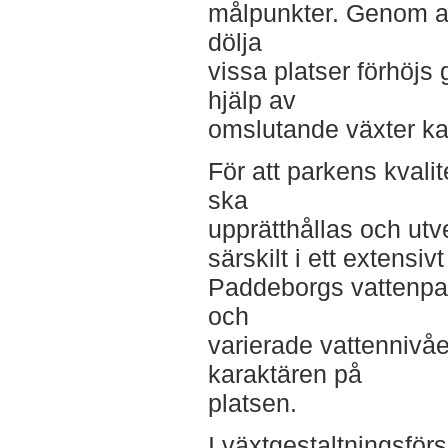
målpunkter. Genom at
dölja
vissa platser förhöj
hjälp av
omslutande växter kan
För att parkens kvali
ska
upprätthållas och utve
särskilt i ett extensi
Paddeborgs vattenpar
och
varierade vattennivåe
karaktären på
platsen.
I växtgestaltningsförs