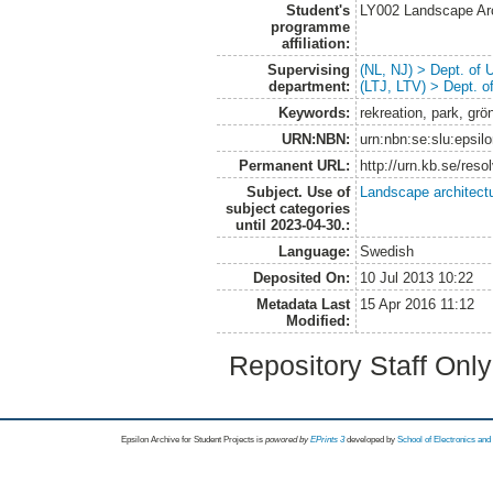
Student's
LY002 Landscape Ar
programme
affiliation:
Supervising
(NL, NJ) > Dept. of
department:
(LTJ, LTV) > Dept. 
Keywords:
rekreation, park, grö
URN:NBN:
urn:nbn:se:slu:epsil
Permanent URL:
http://urn.kb.se/res
Subject. Use of
Landscape architect
subject categories
until 2023-04-30.:
Language:
Swedish
Deposited On:
10 Jul 2013 10:22
Metadata Last
15 Apr 2016 11:12
Modified:
Repository Staff Onl
Epsilon Archive for Student Projects is
powored by
EPrints 3
developed by
School of Electronics an