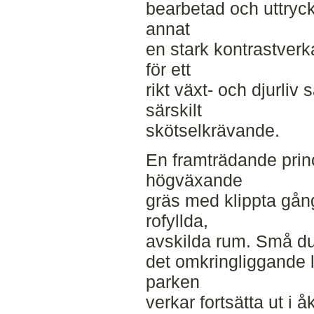
bearbetad och uttryck
annat
en stark kontrastverk
för ett
rikt växt- och djurliv 
särskilt
skötselkrävande.
En framträdande princ
högväxande
gräs med klippta gån
rofyllda,
avskilda rum. Små du
det omkringliggande 
parken
verkar fortsätta ut i