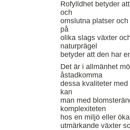
Rofylldhet betyder att 
och
omslutna platser och a
på
olika slags växter och
naturprägel
betyder att den har en
Det är i allmänhet möj
åstadkomma
dessa kvaliteter med 
kan
man med blomsteräng
komplexiteten
hos en miljö eller ök
utmärkande växter s