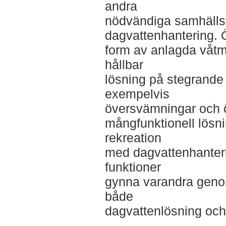
andra
nödvändiga samhälls
dagvattenhantering. 
form av anlagda våt
hållbar
lösning på stegrande
exempelvis
översvämningar och ö
mångfunktionell lösn
rekreation
med dagvattenhanter
funktioner
gynna varandra genom
både
dagvattenlösning och