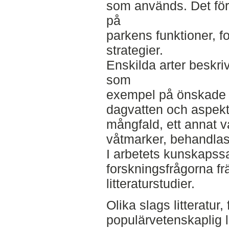
som används. Det för
på
parkens funktioner, f
strategier.
Enskilda arter beskri
som
exempel på önskade k
dagvatten och aspekt
mångfald, ett annat v
våtmarker, behandlas 
I arbetets kunskapss
forskningsfrågorna f
litteraturstudier.
Olika slags litteratur
populärvetenskaplig lit