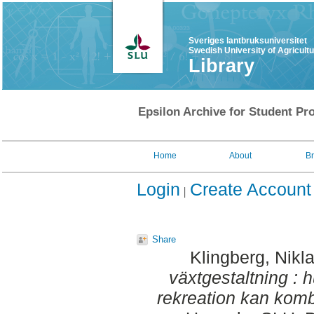
Sveriges lantbruksuniversitet
Swedish University of Agricult
Library
Epsilon Archive for Student Pro
Home
About
B
Login
Create Account
Share
Klingberg, Nikl
växtgestaltning : 
rekreation kan komb