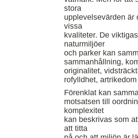
stora
upplevelsevärden är d
vissa
kvaliteter. De viktig
naturmiljöer
och parker kan samman
sammanhållning, komp
originalitet, vidsträck
rofylldhet, artrikedom
Förenklat kan samma
motsatsen till oordnin
komplexitet
kan beskrivas som at
att titta
på och att miljön är lä