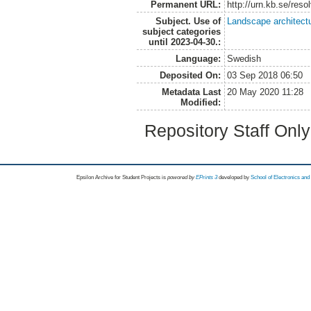
Permanent URL:
http://urn.kb.se/res
Subject. Use of
Landscape architect
subject categories
until 2023-04-30.:
Language:
Swedish
Deposited On:
03 Sep 2018 06:50
Metadata Last
20 May 2020 11:28
Modified:
Repository Staff Onl
Epsilon Archive for Student Projects is
powored by
EPrints 3
developed by
School of Electronics an