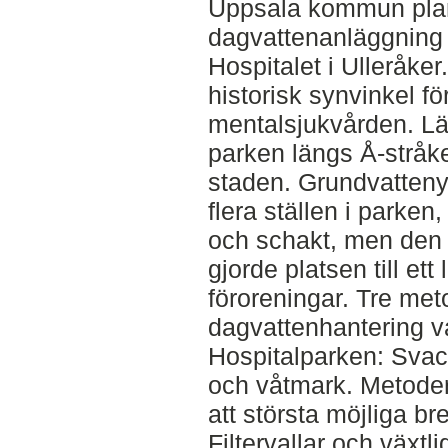
Uppsala kommun pla
dagvattenanläggning i
Hospitalet i Ulleråker
historisk synvinkel f
mentalsjukvården. Lä
parken längs Å-stråke
staden. Grundvatteny
flera ställen i parken,
och schakt, men den 
gjorde platsen till ett
föroreningar. Tre met
dagvattenhantering va
Hospitalparken: Sva
och våtmark. Metoder
att största möjliga b
Filtervallar och växtli