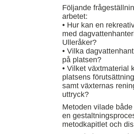
Följande frågeställni
arbetet:
• Hur kan en rekreati
med dagvattenhanterin
Ulleråker?
• Vilka dagvattenhan
på platsen?
• Vilket växtmaterial
platsens förutsättnin
samt växternas renin
uttryck?
Metoden vilade både p
en gestaltningsprocess
metodkapitlet och disk