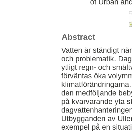
of Urban an
Abstract
Vatten är ständigt n
och problematik. Dagv
ytligt regn- och smäl
förväntas öka volym
klimatförändringarna
den medföljande beby
på kvarvarande yta sk
dagvattenhanteringen f
Utbygganden av Uller
exempel på en situat