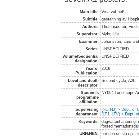
Main title:
Visa vattnet!
Subtitle:
gestaltning av Hospit
Authors:
Thomasdotter, Fredr
Supervisor:
Myhr, Ulla
Examiner:
Johansson, Lars
an
Series:
UNSPECIFIED
Volume/Sequential
UNSPECIFIED
designation:
Year of
2018
Publication:
Level and depth
Second cycle, A2E
descriptor:
Student's
NY004 Landscape Ar
programme
affiliation:
Supervising
(NL, NJ) > Dept. of
department:
(LTJ, LTV) > Dept. 
Keywords:
dagvattenhantering, 
försedimentationsda
URN:NBN:
urn:nbn:se:slu:epsil