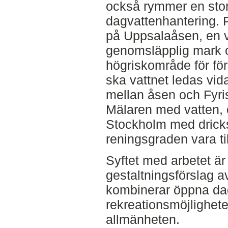
också rymmer en stor
dagvattenhantering. 
på Uppsalaåsen, en v
genomsläpplig mark oc
högriskområde för fö
ska vattnet ledas vida
mellan åsen och Fyri
Mälaren med vatten, o
Stockholm med drick
reningsgraden vara ti
Syftet med arbetet är 
gestaltningsförslag a
kombinerar öppna da
rekreationsmöjligheter
allmänheten.