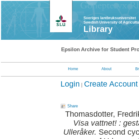
Sveriges lantbruksuniversitet
Swedish University of Agricult
Library
Epsilon Archive for Student Pro
Home
About
B
Login
Create Account
Share
Thomasdotter, Fredri
Visa vattnet! : ges
Ulleråker.
Second cycl