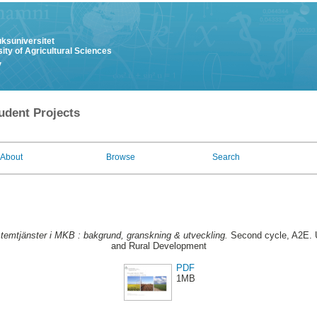
uksuniversitet
ity of Agricultural Sciences
y
udent Projects
About
Browse
Search
emtjänster i MKB : bakgrund, granskning & utveckling.
Second cycle, A2E. U
and Rural Development
PDF
1MB