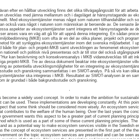
ävan efter en hållbar utveckling finns det olika tillvägagångssätt för att arbet
en utvecklas med jämna mellanrum och i dagsläget är hänsynstagande av eko
ionellt. Med ekosystemtjänster menas något som naturen tillhandahåller och so
kan också vara något i naturen som människan är beroende av. De senaste åre
essa aspekter av ekosystemtjänster samt integrera ett hänsynstagande av de
esser anses vara en väg att gå för att uppnå denna integrering. En sådan proce
miljöbedömning (MKB) som ofta är en del av olika planer, projekt och progr
tod för att synliggöra ekosystemtjänster inom det svenska miljöarbetet. I u
d både för plan- och projekt-MKB samt utvecklingen av fenomenet ekosystem
n nationell och politisk nivå presenteras och är till stor del också utgångspu
n ”Hur kan beskrivning och konsekvensanalys i MKB vidareutvecklas till att i
liga projekt-MKB. Tre av dessa dokument beaktar inte ekosystemtjänster vilk
ring av potentiella utvecklingsmöjligheter för en integrering av ekosystemtjän
sstudie och granskning sammanfattas i en SWOT-analys. På så vis kan olika
stemtjänster ska integreras i MKB. Resultatet av SWOT-analysen är en sam
g som är grundad i både bakgrundsstudie och granskning.
,
become a widely used concept. In order to make the ambition for sustainabilit
at can be used. These implementations are developing constantly. At this po
pect that some think should be considered more wisely. An ecosystem servic
at contributes to the welfare of the human being. Over the last years the co
government wants this aspect to be a greater part of current planning princi
d which is used as a part of some of these current planning principles. The p
 and as a potential way to make ecosystem services visible in the Swedish e
s the concept of ecosystem services are presented in the first part of the th
vernment on the topic ecosystem services are presented and can be seen as th