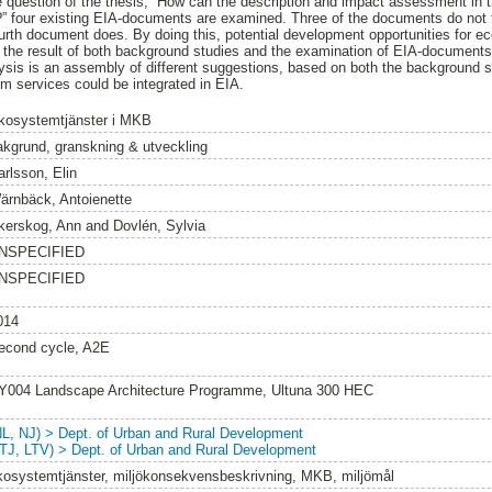
he question of the thesis, “How can the description and impact assessment in 
” four existing EIA-documents are examined. Three of the documents do not
fourth document does. By doing this, potential development opportunities for 
 the result of both background studies and the examination of EIA-document
ysis is an assembly of different suggestions, based on both the background 
 services could be integrated in EIA.
kosystemtjänster i MKB
akgrund, granskning & utveckling
arlsson, Elin
ärnbäck, Antoienette
kerskog, Ann
and
Dovlén, Sylvia
NSPECIFIED
NSPECIFIED
014
econd cycle, A2E
Y004 Landscape Architecture Programme, Ultuna 300 HEC
NL, NJ) > Dept. of Urban and Rural Development
LTJ, LTV) > Dept. of Urban and Rural Development
kosystemtjänster, miljökonsekvensbeskrivning, MKB, miljömål