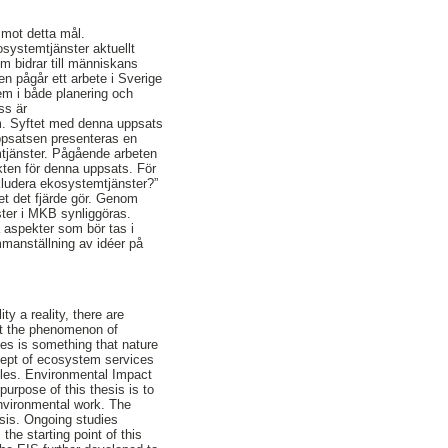
a mot detta mål.
systemtjänster aktuellt
m bidrar till människans
n pågår ett arbete i Sverige
m i både planering och
ss är
am. Syftet med denna uppsats
ppsatsen presenteras en
tjänster. Pågående arbeten
nkten för denna uppsats. För
nkludera ekosystemtjänster?”
et det fjärde gör. Genom
ster i MKB synliggöras.
 aspekter som bör tas i
manställning av idéer på
y a reality, there are
int the phenomenon of
es is something that nature
ncept of ecosystem services
ples. Environmental Impact
urpose of this thesis is to
nvironmental work. The
esis. Ongoing studies
e starting point of this