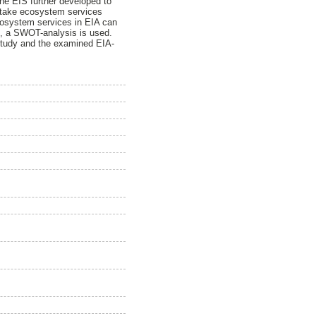
the EIS further developed to
 take ecosystem services
ecosystem services in EIA can
s, a SWOT-analysis is used.
study and the examined EIA-