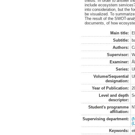
thesis. In order to answer t
include ecosystem services?
into consideration, but the 
be visualized. To summarize
The result of the SWOT-anal
documents, of how ecosystem
Main title:
E
Subtitle:
b
Authors:
C
Supervisor:
W
Examiner:
Å
Series:
U
Volume/Sequential
U
designation:
Year of Publication:
2
Level and depth
S
descriptor:
Student's programme
N
affiliation:
Supervising department:
(
(
Keywords:
e