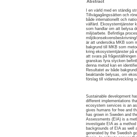
Abstract
I en värld med en ständig str
Tillvägagångssätten och rön
både internationellt och nat
välfärd. Ekosystemtjänster 
som handlar om att belysa d
miljöarbete. Befintliga proc
miljökonsekvensbeskrivning/
är att undersöka MKB som me
bakgrund till MKB som meto
kring ekosystemtjänster på e
att svara på frågeställninge
granskas fyra stycken befint
denna metod kan en identifie
Resultatet av både bakgrund
beaktande belysas, om ekosy
förslag till vidareutvecklin
Sustainable development has 
different implementations th
ecosystem services is an as
gives humans for free and th
has grown in Sweden and the 
Assessments (EIA) is a metho
investigate EIA as a method
backgrounds of EIA as well a
generated by the Swedish go