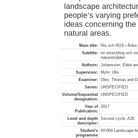
landscape architectur
people’s varying pre
ideas concerning the
natural areas.
Main title:
Ris och ROS i Årike 
Subtitle:
en utveckling och vi
naturområden
Authors:
Johansson, Ebba
an
Supervisor:
Myhr, Ulla
Examiner:
Oles, Thomas
and
D
Series:
UNSPECIFIED
Volume/Sequential
UNSPECIFIED
designation:
Year of
2017
Publication:
Level and depth
Second cycle, A2E
descriptor:
Student's
NY004 Landscape Ar
programme