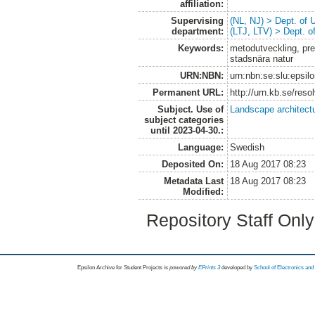
affiliation:
Supervising
(NL, NJ) > Dept. of
department:
(LTJ, LTV) > Dept. 
Keywords:
metodutveckling, pr
stadsnära natur
URN:NBN:
urn:nbn:se:slu:epsil
Permanent URL:
http://urn.kb.se/res
Subject. Use of
Landscape architect
subject categories
until 2023-04-30.:
Language:
Swedish
Deposited On:
18 Aug 2017 08:23
Metadata Last
18 Aug 2017 08:23
Modified:
Repository Staff Onl
Epsilon Archive for Student Projects is
powored by
EPrints 3
developed by
School of Electronics an