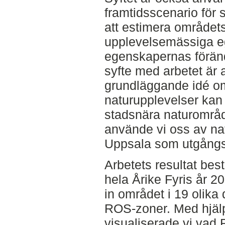
framtidsscenario för
att estimera områdets
upplevelsemässiga e
egenskapernas förändr
syfte med arbetet är 
grundläggande idé o
naturupplevelser kan
stadsnära naturområde
använde vi oss av nat
Uppsala som utgångs
Arbetets resultat bes
hela Årike Fyris år 2
in området i 19 olika
ROS-zoner. Med hjäl
visualiserade vi vad 