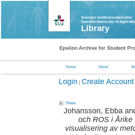
Sveriges lantbruksuniversitet
Swedish University of Agricult
Library
Epsilon Archive for Student Pro
Home
About
B
Login
Create Account
Share
Johansson, Ebba
an
och ROS i Årike 
visualisering av me