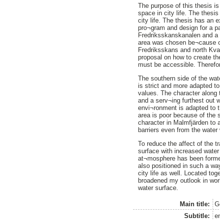
The purpose of this thesis i
space in city life. The thes
city life. The thesis has an 
pro¬gram and design for a pa
Fredriksskanskanalen and a 
area was chosen be¬cause of 
Fredriksskans and north Kvarn
proposal on how to create the
must be accessible. Therefor
The southern side of the wat
is strict and more adapted to
values. The character along t
and a serv¬ing furthest out 
envi¬ronment is adapted to t
area is poor because of the 
character in Malmfjärden to 
barriers even from the water
To reduce the affect of the t
surface with increased water
at¬mosphere has been formed 
also positioned in such a way
city life as well. Located to
broadened my outlook in work
water surface.
Main title:
G
Subtitle:
en