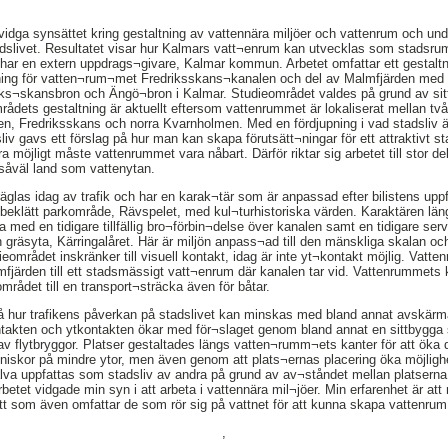
t vidga synsättet kring gestaltning av vattennära miljöer och vattenrum och u
adslivet. Resultatet visar hur Kalmars vatt¬enrum kan utvecklas som stadsrum
en har en extern uppdrags¬givare, Kalmar kommun. Arbetet omfattar ett gestalt
tning för vatten¬rum¬met Fredriksskans¬kanalen och del av Malmfjärden me
ks¬skansbron och Ängö¬bron i Kalmar. Studieområdet valdes på grund av sitt
ådets gestaltning är aktuellt eftersom vattenrummet är lokaliserat mellan tv
 Fredriksskans och norra Kvarnholmen. Med en fördjupning i vad stadsliv är,
v gavs ett förslag på hur man kan skapa förutsätt¬ningar för ett attraktivt st
ra möjligt måste vattenrummet vara nåbart. Därför riktar sig arbetet till stor de
 såväl land som vattenytan.
glas idag av trafik och har en karak¬tär som är anpassad efter bilistens up
dbeklätt parkområde, Rävspelet, med kul¬turhistoriska värden. Karaktären lä
oria med en tidigare tillfällig bro¬förbin¬delse över kanalen samt en tidigare s
n gräsyta, Kärringalåret. Här är miljön anpass¬ad till den mänskliga skalan och 
eområdet inskränker till visuell kontakt, idag är inte yt¬kontakt möjlig. Vatt
mfjärden till ett stadsmässigt vatt¬enrum där kanalen tar vid. Vattenrummets 
området till en transport¬sträcka även för båtar.
 på hur trafikens påverkan på stadslivet kan minskas med bland annat avskär
ontakten och ytkontakten ökar med för¬slaget genom bland annat en sittbygga
 av flytbryggor. Platser gestaltades längs vatten¬rumm¬ets kanter för att öka 
iskor på mindre ytor, men även genom att plats¬ernas placering öka möjlighe
älva uppfattas som stadsliv av andra på grund av av¬ståndet mellan platserna
Arbetet vidgade min syn i att arbeta i vattennära mil¬jöer. Min erfarenhet är 
tt som även omfattar de som rör sig på vattnet för att kunna skapa vattenrum
,