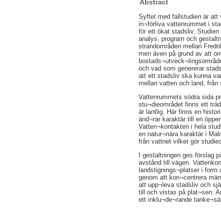
Abstract
Syftet med fallstudien är at
in¬förliva vattenrummet i st
för ett ökat stadsliv. Studi
analys, program och gestal
strandområden mellan Fredri
men även på grund av att omr
bostads¬utveck¬lingsområden,
och vad som genererar stadsli
att ett stadsliv ska kunna va
mellan vatten och land, från
Vattenrummets södra sida prä
stu¬dieområdet finns ett trä
är lantlig. Här finns en hist
änd¬rar karaktär till en öppe
Vatten¬kontakten i hela studi
en natur¬nära karaktär i Mal
från vattnet vilket gör studie
I gestaltningen ges förslag
avstånd till vägen. Vattenk
landstignings¬platser i form
genom att kon¬centrera männ
att upp¬leva stadsliv och sj
till och vistas på plat¬sen. 
ett inklu¬de¬rande tanke¬sä