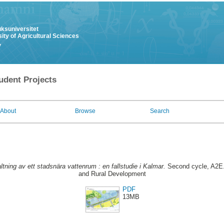
uksuniversitet
ity of Agricultural Sciences
y
udent Projects
About
Browse
Search
ltning av ett stadsnära vattenrum : en fallstudie i Kalmar.
Second cycle, A2E.
and Rural Development
PDF
13MB