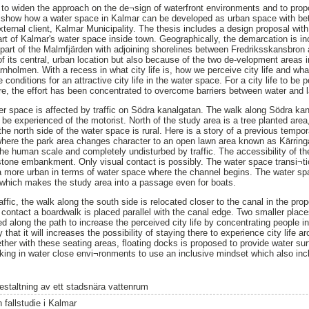
s to widen the approach on the de¬sign of waterfront environments and to pro
is show how a water space in Kalmar can be developed as urban space with bet
external client, Kalmar Municipality. The thesis includes a design proposal with
rt of Kalmar's water space inside town. Geographically, the demarcation is in
part of the Malmfjärden with adjoining shorelines between Fredriksskansbron
its central, urban location but also because of the two de-velopment areas i
holmen. With a recess in what city life is, how we perceive city life and what
 conditions for an attractive city life in the water space. For a city life to be
e, the effort has been concentrated to overcome barriers between water and 
er space is affected by traffic on Södra kanalgatan. The walk along Södra kan
 be experienced of the motorist. North of the study area is a tree planted area,
he north side of the water space is rural. Here is a story of a previous tempo
where the park area changes character to an open lawn area known as Kärringa
he human scale and completely undisturbed by traffic. The accessibility of th
stone embankment. Only visual contact is possibly. The water space transi¬ti
a more urban in terms of water space where the channel begins. The water sp
 which makes the study area into a passage even for boats.
raffic, the walk along the south side is relocated closer to the canal in the pro
 contact a boardwalk is placed parallel with the canal edge. Two smaller place
along the path to increase the perceived city life by concentrating people in
 that it will increases the possibility of staying there to experience city life 
gether with these seating areas, floating docks is proposed to provide water s
ing in water close envi¬ronments to use an inclusive mindset which also inclu
estaltning av ett stadsnära vattenrum
 fallstudie i Kalmar