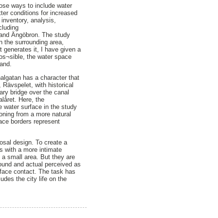
pose ways to include water
ter conditions for increased
 inventory, analysis,
cluding
 and Ängöbron. The study
n the surrounding area,
 generates it, I have given a
 pos¬sible, the water space
land.
algatan has a character that
 Rävspelet, with historical
rary bridge over the canal
låret. Here, the
e water surface in the study
oning from a more natural
ace borders represent
posal design. To create a
s with a more intimate
 a small area. But they are
around and actual perceived as
urface contact. The task has
des the city life on the