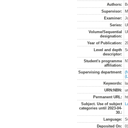
Authors:
B
Supervisor:
M
Examiner:
J
Series:
U
Volume/Sequential
U
designation:
Year of Publication:
2
Level and depth
S
descriptor:
Student's programme
N
affiliation:
Supervising department:
(
(
Keywords:
l
URN:NBN:
u
Permanent URL:
h
Subject. Use of subject
L
categories until 2023-04-
30.:
Language:
S
Deposited On:
0