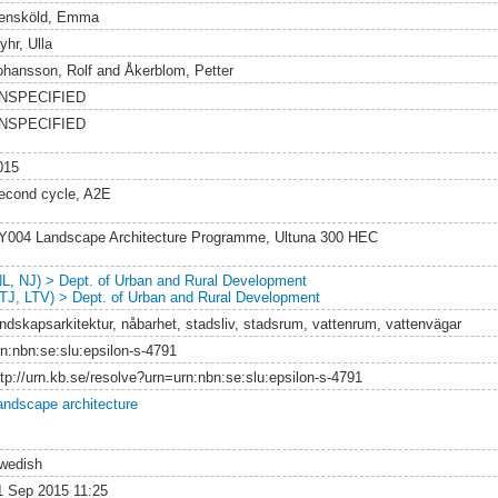
ensköld, Emma
yhr, Ulla
ohansson, Rolf
and
Åkerblom, Petter
NSPECIFIED
NSPECIFIED
015
econd cycle, A2E
Y004 Landscape Architecture Programme, Ultuna 300 HEC
NL, NJ) > Dept. of Urban and Rural Development
LTJ, LTV) > Dept. of Urban and Rural Development
andskapsarkitektur, nåbarhet, stadsliv, stadsrum, vattenrum, vattenvägar
rn:nbn:se:slu:epsilon-s-4791
ttp://urn.kb.se/resolve?urn=urn:nbn:se:slu:epsilon-s-4791
andscape architecture
wedish
1 Sep 2015 11:25