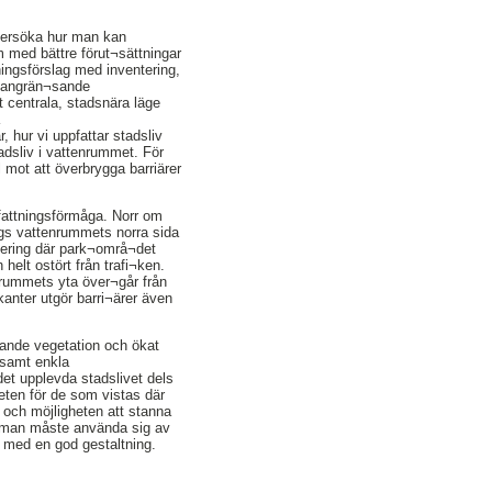
ndersöka hur man kan
 med bättre förut¬sättningar
ningsförslag med inventering,
d angrän¬sande
 centrala, stadsnära läge
å
 hur vi uppfattar stadsliv
adsliv i vattenrummet. För
l mot att överbrygga barriärer
pfattningsförmåga. Norr om
ngs vattenrummets norra sida
ervering där park¬områ¬det
helt ostört från trafi¬ken.
enrummets yta över¬går från
kanter utgör barri¬ärer även
mande vegetation och ökat
 samt enkla
det upplevda stadslivet dels
ten för de som vistas där
 och möjligheten att stanna
att man måste använda sig av
 med en god gestaltning.