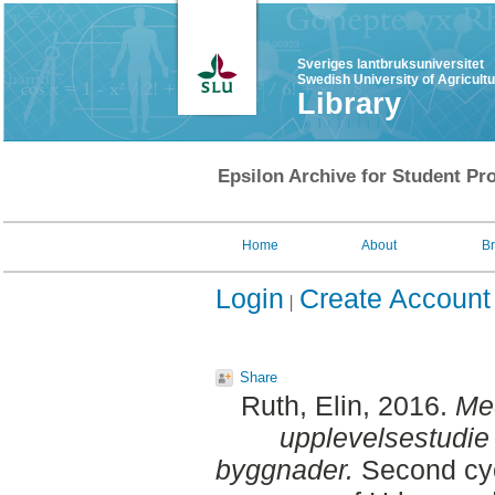
Sveriges lantbruksuniversitet
Swedish University of Agricult
Library
Epsilon Archive for Student Pro
Home
About
B
Login
Create Account
Share
Ruth, Elin
, 2016.
Med
upplevelsestudie 
byggnader.
Second cyc