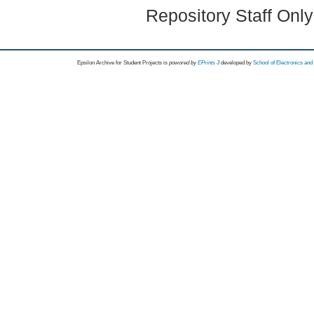
Repository Staff Onl
Epsilon Archive for Student Projects is
powored by
EPrints 3
developed by
School of Electronics an