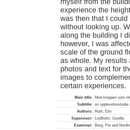
myself from the build
experience the height 
was then that I could 
without looking up. 
along the building I di
however, I was affec
scale of the ground fl
as whole. My results
photos and text for th
images to complement
certain experiences.
Main title:
Med kroppen som re
Subtitle:
en upplevelsestudie 
Authors:
Ruth, Elin
Supervisor:
Lindholm, Gunilla
Examiner:
Berg, Per
and
Nordin