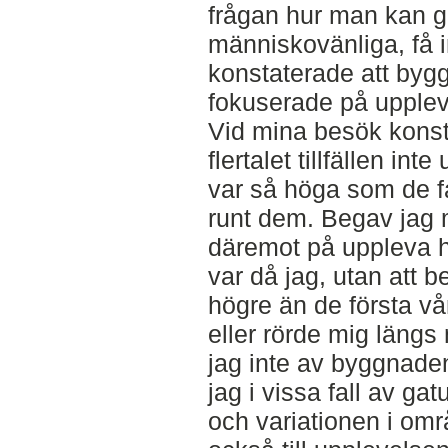
frågan hur man kan g
människovänliga, få i
konstaterade att byg
fokuserade på upplev
Vid mina besök konsta
flertalet tillfällen i
var så höga som de fa
runt dem. Begav jag 
däremot på uppleva 
var då jag, utan att b
högre än de första v
eller rörde mig läng
jag inte av byggnade
jag i vissa fall av g
och variationen i om