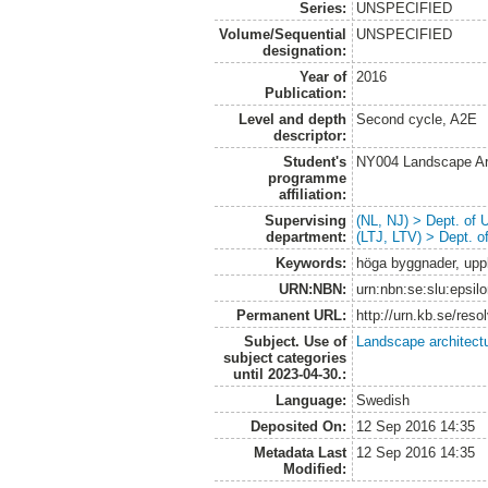
Series:
UNSPECIFIED
Volume/Sequential
UNSPECIFIED
designation:
Year of
2016
Publication:
Level and depth
Second cycle, A2E
descriptor:
Student's
NY004 Landscape Ar
programme
affiliation:
Supervising
(NL, NJ) > Dept. of
department:
(LTJ, LTV) > Dept. 
Keywords:
höga byggnader, uppl
URN:NBN:
urn:nbn:se:slu:epsil
Permanent URL:
http://urn.kb.se/res
Subject. Use of
Landscape architect
subject categories
until 2023-04-30.:
Language:
Swedish
Deposited On:
12 Sep 2016 14:35
Metadata Last
12 Sep 2016 14:35
Modified: