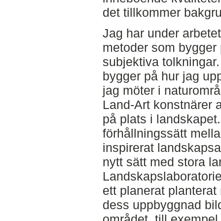
det tillkommer bakgr
Jag har under arbetet
metoder som bygger p
subjektiva tolkningar.
bygger på hur jag uppl
jag möter i naturområ
Land-Art konstnärer ar
på plats i landskapet
förhållningssätt mell
inspirerat landskapsark
nytt sätt med stora l
Landskapslaboratoriet
ett planerat plantera
dess uppbyggnad bilda
området, till exempel