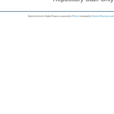
Epsilon Archive for Student Projects is
powored by
EPrints 3
developed by
School of Electronics an