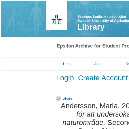
Sveriges lantbruksuniversitet
Swedish University of Agricult
Library
Epsilon Archive for Student Pro
Home
About
B
Login
Create Account
Share
Andersson, Maria
, 2
för att undersök
naturområde.
Second