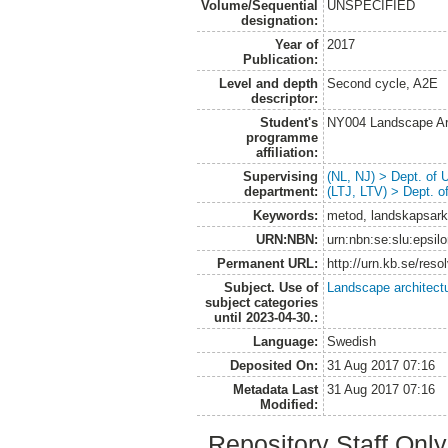
Volume/Sequential
UNSPECIFIED
designation:
Year of
2017
Publication:
Level and depth
Second cycle, A2E
descriptor:
Student's
NY004 Landscape Ar
programme
affiliation:
Supervising
(NL, NJ) > Dept. of
department:
(LTJ, LTV) > Dept. 
Keywords:
metod, landskapsarkit
URN:NBN:
urn:nbn:se:slu:epsil
Permanent URL:
http://urn.kb.se/res
Subject. Use of
Landscape architect
subject categories
until 2023-04-30.:
Language:
Swedish
Deposited On:
31 Aug 2017 07:16
Metadata Last
31 Aug 2017 07:16
Modified:
Repository Staff Onl