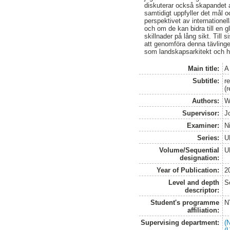
diskuterar också skapandet a
samtidigt uppfyller det mål 
perspektivet av internationella
och om de kan bidra till en gl
skillnader på lång sikt. Til
att genomföra denna tävlinge
som landskapsarkitekt och h
Main title:
A 
Subtitle:
r
(
Authors:
W
Supervisor:
J
Examiner:
N
Series:
U
Volume/Sequential
U
designation:
Year of Publication:
2
Level and depth
S
descriptor:
Student's programme
N
affiliation:
Supervising department:
(