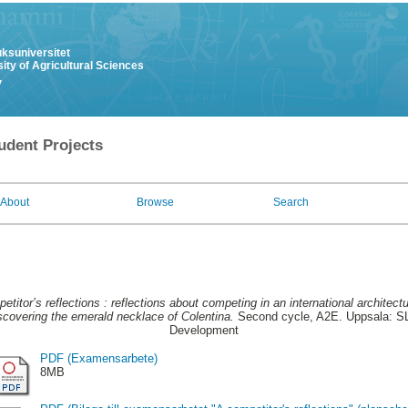
uksuniversitet
ity of Agricultural Sciences
y
udent Projects
About
Browse
Search
etitor’s reflections : reflections about competing in an international archite
iscovering the emerald necklace of Colentina.
Second cycle, A2E. Uppsala: SL
Development
PDF (Examensarbete)
8MB