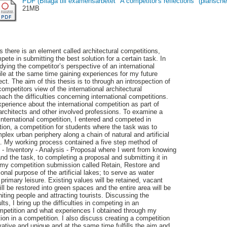
PDF (Bilaga till examensarbetet "A competitor's reflections" (plansche
21MB
ts there is an element called architectural competitions,
ete in submitting the best solution for a certain task. In
dying the competitor’s perspective of an international
hile at the same time gaining experiences for my future
ct. The aim of this thesis is to through an introspection of
petitors view of the international architectural
ch the difficulties concerning international competitions.
perience about the international competition as part of
architects and other involved professions. To examine a
 international competition, I entered and competed in
n, a competition for students where the task was to
lex urban periphery along a chain of natural and artificial
. My working process contained a five step method of
- Inventory - Analysis - Proposal where I went from knowing
 and the task, to completing a proposal and submitting it in
 my competition submission called Retain, Restore and
onal purpose of the artificial lakes; to serve as water
d primary leisure. Existing values will be retained, vacant
ll be restored into green spaces and the entire area will be
niting people and attracting tourists. Discussing the
ts, I bring up the difficulties in competing in an
competition and what experiences I obtained through my
tion in a competition. I also discuss creating a competition
vative and unique and at the same time fulfills the aim and