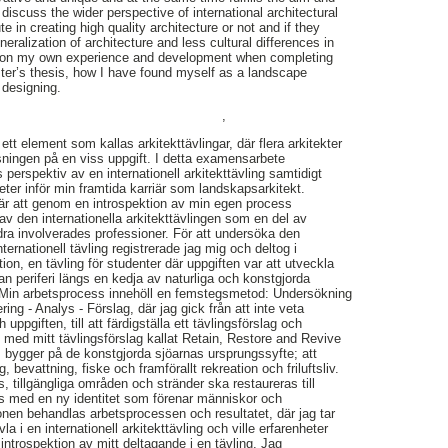
discuss the wider perspective of international architectural
te in creating high quality architecture or not and if they
neralization of architecture and less cultural differences in
ntion my own experience and development when completing
ter’s thesis, how I have found myself as a landscape
 designing.
,
 ett element som kallas arkitekttävlingar, där flera arkitekter
lösningen på en viss uppgift. I detta examensarbete
perspektiv av en internationell arkitekttävling samtidigt
eter inför min framtida karriär som landskapsarkitekt.
r att genom en introspektion av min egen process
av den internationella arkitekttävlingen som en del av
ra involverades professioner. För att undersöka den
ternationell tävling registrerade jag mig och deltog i
, en tävling för studenter där uppgiften var att utveckla
n periferi längs en kedja av naturliga och konstgjorda
 Min arbetsprocess innehöll en femstegsmetod: Undersökning
ring - Analys - Förslag, där jag gick från att inte veta
uppgiften, till att färdigställa ett tävlingsförslag och
n med mitt tävlingsförslag kallat Retain, Restore and Revive
 bygger på de konstgjorda sjöarnas ursprungssyfte; att
g, bevattning, fiske och framförallt rekreation och friluftsliv.
, tillgängliga områden och stränder ska restaureras till
 med en ny identitet som förenar människor och
sionen behandlas arbetsprocessen och resultatet, där jag tar
a i en internationell arkitekttävling och ville erfarenheter
introspektion av mitt deltagande i en tävling. Jag