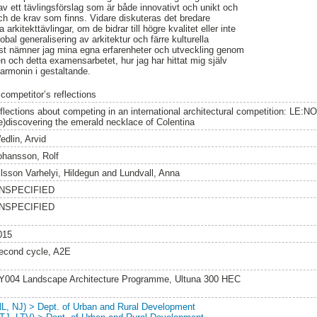
v ett tävlingsförslag som är både innovativt och unikt och
och de krav som finns. Vidare diskuteras det bredare
 arkitekttävlingar, om de bidrar till högre kvalitet eller inte
obal generalisering av arkitektur och färre kulturella
l sist nämner jag mina egna erfarenheter och utveckling genom
n och detta examensarbetet, hur jag har hittat mig själv
armonin i gestaltande.
competitor’s reflections
eflections about competing in an international architectural competition: LE:
re)discovering the emerald necklace of Colentina
edlin, Arvid
ohansson, Rolf
ilsson Varhelyi, Hildegun
and
Lundvall, Anna
NSPECIFIED
NSPECIFIED
015
econd cycle, A2E
Y004 Landscape Architecture Programme, Ultuna 300 HEC
NL, NJ) > Dept. of Urban and Rural Development