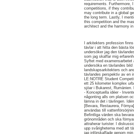
requirements. Furthermore, I 
competitions, if they contribu
may contribute in a global ge
the long term. Lastly, I me
this competition and the mas
architect and the harmony in
I arkitekters profession finns
tävlar i att hitta den bästa 
undersöker jag den tävlandes 
som jag skaffar mig erfarenh
Syftet med examensarbetet ä
undersöka en tävlandes bild 
landskapsarkitekters och and
tävlandes perspektiv av en in
LE:NOTRE Student Competition
ett 25 kilometer komplex urba
sjöar i Bukarest, Rumänien.
- Konceptuella idéer - Invente
någonting alls om platsen och 
lämna in det i tävlingen. Idé
[Bevara, Restaurera, Förnya]
användas till vattenförsörjnin
Befintliga värden ska bevaras
grönområden och ska förnyas
attraherar turister. I diskus
upp svårigheterna med att tävl
jag införskaffade genom min 