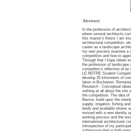
Abstract
In the profession of architec
where several architects comp
this master’s thesis I am stu
architectural competition, w
career as a landscape archite
my own process examine a com
competition and how to approa
Through that I hope obtain ex
the profession of landscape 
competitor’s reflection of an
LE:NOTRE Student Competitio
develop 25 kilometers of comp
lakes in Bucharest, Romania
Research - Conceptual ideas 
nothing at all about the site
the competition. The idea of
Revive, build upon the intenti
supply, irrigation, fishing an
lands and available shores wi
revived with a new identity u
working process and the resul
international architectural 
introspection of my participa
submission that is both inno