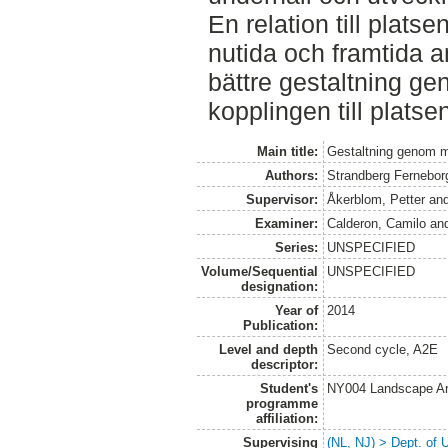
En relation till plats
nutida och framtida 
bättre gestaltning g
kopplingen till platse
Main title:
Gestaltning genom m
Authors:
Strandberg Ferneborg
Supervisor:
Åkerblom, Petter
an
Examiner:
Calderon, Camilo
an
Series:
UNSPECIFIED
Volume/Sequential
UNSPECIFIED
designation:
Year of
2014
Publication:
Level and depth
Second cycle, A2E
descriptor:
Student's
NY004 Landscape Ar
programme
affiliation:
Supervising
(NL, NJ) > Dept. of