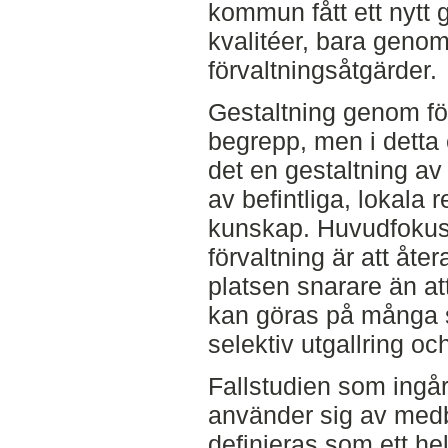
kommun fått ett nytt
kvalitéer, bara geno
förvaltningsåtgärder.
Gestaltning genom förv
begrepp, men i detta
det en gestaltning a
av befintliga, lokala 
kunskap. Huvudfokuse
förvaltning är att åte
platsen snarare än at
kan göras på många s
selektiv utgallring o
Fallstudien som ingå
använder sig av medb
definieras som ett hel