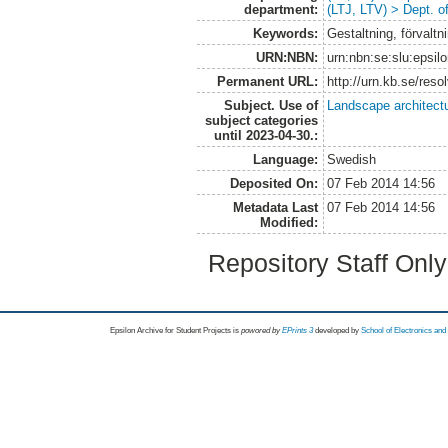
department:
(LTJ, LTV) > Dept. 
Keywords:
Gestaltning, förval
URN:NBN:
urn:nbn:se:slu:epsil
Permanent URL:
http://urn.kb.se/res
Subject. Use of
Landscape architect
subject categories
until 2023-04-30.:
Language:
Swedish
Deposited On:
07 Feb 2014 14:56
Metadata Last
07 Feb 2014 14:56
Modified:
Repository Staff Onl
Epsilon Archive for Student Projects is
powored by
EPrints 3
developed by
School of Electronics an