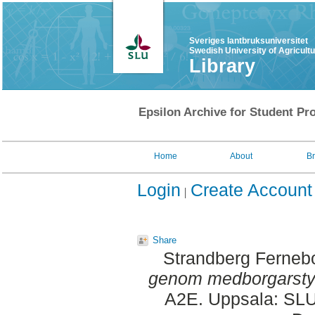
Sveriges lantbruksuniversitet
Swedish University of Agricult
Library
Epsilon Archive for Student Pro
Home
About
B
Login
Create Account
Share
Strandberg Fernebo
genom medborgarstyrd
A2E. Uppsala: SLU,