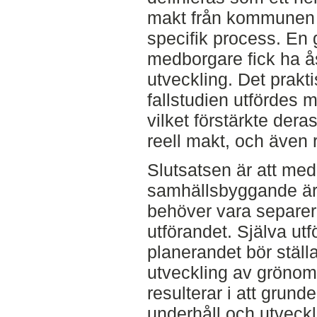
makt från kommunen 
specifik process. En
medborgare fick ha å
utveckling. Det prakti
fallstudien utfördes
vilket förstärkte dera
reell makt, och även r
Slutsatsen är att me
samhällsbyggande är 
behöver vara separera
utförandet. Själva ut
planerandet bör ställa
utveckling av grönom
resulterar i att grund
underhåll och utveckl