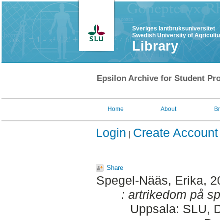
Sveriges lantbruksuniversitet
Swedish University of Agricult
Library
Epsilon Archive for Student Pro
Home
About
B
Login
Create Account
Share
Spegel-Nääs, Erika
, 
: artrikedom på s
Uppsala: SLU, D