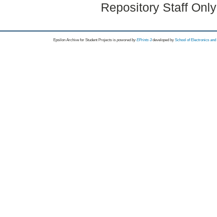
Repository Staff Onl
Epsilon Archive for Student Projects is
powored by
EPrints 3
developed by
School of Electronics an