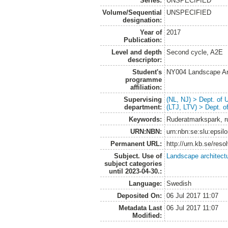
Series:
UNSPECIFIED
Volume/Sequential
UNSPECIFIED
designation:
Year of
2017
Publication:
Level and depth
Second cycle, A2E
descriptor:
Student's
NY004 Landscape Ar
programme
affiliation:
Supervising
(NL, NJ) > Dept. of
department:
(LTJ, LTV) > Dept. 
Keywords:
Ruderatmarkspark, r
URN:NBN:
urn:nbn:se:slu:epsil
Permanent URL:
http://urn.kb.se/res
Subject. Use of
Landscape architect
subject categories
until 2023-04-30.:
Language:
Swedish
Deposited On:
06 Jul 2017 11:07
Metadata Last
06 Jul 2017 11:07
Modified: