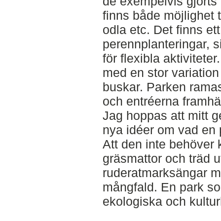
de exempelvis gjorts 
finns både möjlighet ti
odla etc. Det finns et
perennplanteringar, s
för flexibla aktivitet
med en stor variatio
buskar. Parken ramas 
och entréerna framhä
Jag hoppas att mitt g
nya idéer om vad en p
Att den inte behöver
gräsmattor och träd ut
ruderatmarksängar m
mångfald. En park so
ekologiska och kultur