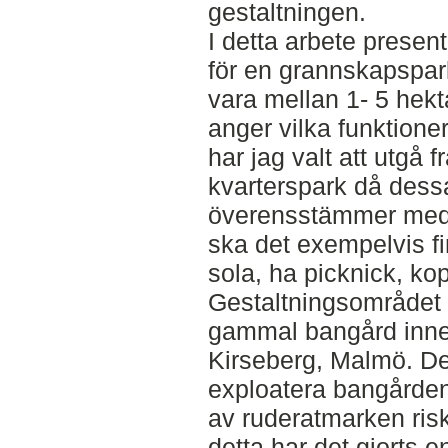
gestaltningen.
I detta arbete present
för en grannskapspa
vara mellan 1- 5 hekta
anger vilka funktione
har jag valt att utgå f
kvarterspark då dess
överensstämmer med v
ska det exempelvis fin
sola, ha picknick, ko
Gestaltningsområdet 
gammal bangård inneh
Kirseberg, Malmö. Det
exploatera bangården 
av ruderatmarken risk
detta har det gjorts 