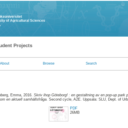
uksuniversitet
ity of Agricultural Sciences
y
udent Projects
About
Browse
Search
nberg, Emma
, 2016.
Skriv ihop Göteborg! : en gestaltning av en pop-up park
 om en aktuell samhällsfråga.
Second cycle, A2E. Uppsala: SLU, Dept. of Ur
PDF
26MB