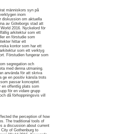
ndrat människors syn på
a verktygen inom
ker diskussion om aktuella
dna av Göteborgs stad att
World 2016. Nyckelord för
lfällig arkitektur som ett
ller en förstudie som
tekter hittar ett
svenska kontor som har ett
g arkitektur som ett verktyg
tort. Förstudien fungerar som
n om segregation och
rbeta med denna utmaning.
an använda för att skriva
 ge en positiv känsla trots
är som passar konceptet.
en offentlig plats som
 upp för en vidare grupp
ch då förhoppningsvis vill
ffected the perception of how
es. The traditional tools of
kes a discussion about current
e City of Gothenburg to