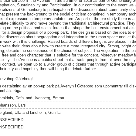
ks that will adorn “the Avenue” in the summer of 2016 as part of Gothenburg
Inspiration, Sustainability and Participation. In our contribution to the event w
e citizens of Gothenburg to participate in the discussion about community d
that present the background to the social criticism contained in temporary arc
ns of expression in temporary architecture. As part of the pre-study there is a 
elate critically to and move beyond the traditional architectural practice. The
og on the political and social forces that shape the built environment but also
 for a design proposal of a pop-up park. The design is based on the idea to e
 the discussion about segregation and integration in the urban space and let t
an work with this challenge. Raised boards of different lengths are placed in t
to write their ideas about how to create a more integrated city. Strong, bright 
eling, despite the seriousness of the choice of subject. The vegetation in the
 free and open character that is suitable for the concept. Moreover meadow f
ability. The Avenue is a public street that attracts people from all over the cit
is context, we open up to a wider group of citizens that through active partic
heir city and hopefully then will bring the debate further.
kriv ihop Göteborg!
n gestaltning av en pop-up park på Avenyn i Göteborg som uppmuntrar till dis
amhällsfråga
arakinis, Dafni
and
Uvenberg, Emma
ohansson, Lars
erglund, Ulla
and
Lindholm, Gunilla
NSPECIFIED
NSPECIFIED