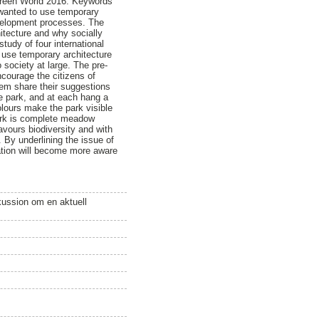
 Green World 2016. Keywords
e wanted to use temporary
evelopment processes. The
hitecture and why socially
study of four international
y use temporary architecture
 society at large. The pre-
ncourage the citizens of
hem share their suggestions
he park, and at each hang a
colours make the park visible
 park is complete meadow
avours biodiversity and with
y. By underlining the issue of
ipation will become more aware
kussion om en aktuell