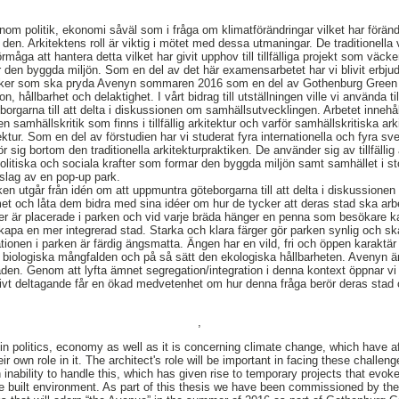
inom politik, ekonomi såväl som i fråga om klimatförändringar vilket har förä
i den. Arkitektens roll är viktig i mötet med dessa utmaningar. De traditionell
rmåga att hantera detta vilket har givit upphov till tillfälliga projekt som väc
den byggda miljön. Som en del av det här examensarbetet har vi blivit erbju
arker som ska pryda Avenyn sommaren 2016 som en del av Gothenburg Green 
ion, hållbarhet och delaktighet. I vårt bidrag till utställningen ville vi använda til
borgarna till att delta i diskussionen om samhällsutvecklingen. Arbetet innehå
n samhällskritik som finns i tillfällig arkitektur och varför samhällskritiska arki
itektur. Som en del av förstudien har vi studerat fyra internationella och fyra 
rör sig bortom den traditionella arkitekturpraktiken. De använder sig av tillfälli
 politiska och sociala krafter som formar den byggda miljön samt samhället i s
rslag av en pop-up park.
en utgår från idén om att uppmuntra göteborgarna till att delta i diskussione
met och låta dem bidra med sina idéer om hur de tycker att deras stad ska a
der är placerade i parken och vid varje bräda hänger en penna som besökare k
apa en mer integrerad stad. Starka och klara färger gör parken synlig och ska
ationen i parken är färdig ängsmatta. Ängen har en vild, fri och öppen karakt
iologiska mångfalden och på så sätt den ekologiska hållbarheten. Avenyn är 
aden. Genom att lyfta ämnet segregation/integration i denna kontext öppnar vi
t deltagande får en ökad medvetenhet om hur denna fråga berör deras stad o
,
 in politics, economy as well as it is concerning climate change, which have a
r own role in it. The architect's role will be important in facing these challeng
 inability to handle this, which has given rise to temporary projects that evo
the built environment. As part of this thesis we have been commissioned by th