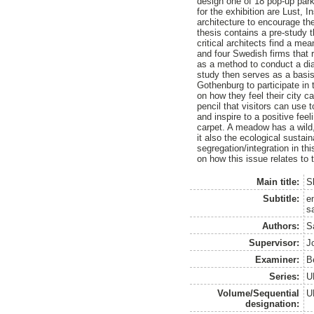
design one of 18 pop-up par
for the exhibition are Lust, 
architecture to encourage th
thesis contains a pre-study 
critical architects find a mea
and four Swedish firms that r
as a method to conduct a dial
study then serves as a basis
Gothenburg to participate in
on how they feel their city c
pencil that visitors can use 
and inspire to a positive fe
carpet. A meadow has a wild,
it also the ecological sustain
segregation/integration in th
on how this issue relates to t
Main title:
S
Subtitle:
e
s
Authors:
S
Supervisor:
J
Examiner:
B
Series:
U
Volume/Sequential
U
designation: