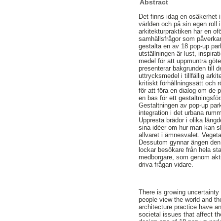
Abstract
Det finns idag en osäkerhet 
världen och på sin egen roll 
arkitekturpraktiken har en ofö
samhällsfrågor som påverkar 
gestalta en av 18 pop-up p
utställningen är lust, inspirat
medel för att uppmuntra göte
presenterar bakgrunden till de
uttrycksmedel i tillfällig ark
kritiskt förhållningssätt och 
för att föra en dialog om de
en bas för ett gestaltningsfö
Gestaltningen av pop-up park
integration i det urbana rum
Uppresta brädor i olika läng
sina idéer om hur man kan sk
allvaret i ämnesvalet. Veget
Dessutom gynnar ängen den b
lockar besökare från hela st
medborgare, som genom aktiv
driva frågan vidare.
There is growing uncertainty
people view the world and thei
architecture practice have an
societal issues that affect 