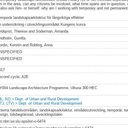
ign in the area, can any citizens be involved, what time spans are in question
d also ask him- or herself: why am I working with temporary and not permanen
emporär landskapsarkitektur för långsiktiga effekter
n undersökning i utvecklingsområdet Kungens kurva
indqvist, Therese
and
Söderman, Amanda
indholm, Gunilla
ordin, Kerstin
and
Robling, Anna
NSPECIFIED
NSPECIFIED
017
econd cycle, A2E
Y004 Landscape Architecture Programme, Ultuna 300 HEC
NL, NJ) > Dept. of Urban and Rural Development
LTJ, LTV) > Dept. of Urban and Rural Development
xterna handelsområden, landskapsarkitektur, områdesutveckling, temporär, t
esign, tidsbegränsad, utvecklingstiden
rn:nbn:se:slu:epsilon-s-6474