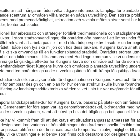
sulterar i att många områden vilka tidigare inte ansetts lämpliga för blandade 
andelscentrum är områden vilka möter en sådan utveckling. Den största probl
neras med promenadvänlighet, rekreation och sociala mötesplatser samt hur
er, kontor och skolor.
ionell har arbetssätt och strategier förblivit tredimensionella och stadsplaner
rodukter. I stora stadsomvandlingar, där områden ofta hamnar i ett limbo under 
ället relevant att arbeta parallellt med olika tidsperspektiv. Insatser under be
rådet i både i den fysiska miljön och hos dess brukare. Kungens kurva är ett 
ikt ska omvandlas till en funktionsblandad stadsdel. Områdets största utmani
erbarhet och bildominans. Tillsammans med Huddinge kommun ville vi undersö
unna ge långsiktiga effekter för Kungens kurva som område och för de som vi
xternhandelsområdet Kungens kurva och områdets planerade utveckling unders
a med temporär design under utvecklingstiden för att främja långsiktiga kvalit
tsstudier och olika analyser både för dagssituationen i Kungens kurva och för 
ur för temporär design och en plan för hur denna struktur skulle kunna förändr
ifiering av landskapsarkitektoniska värden vilket i sin tur var avgörande för vi
tera.
emporär landskapsarkitektur för Kungens kurva, baserat på plats- och områdess
en. Gemensamt för förslagen var låg genomförandetröskel, bidragandet med ny
under utvecklingstiden, samt att utnyttja hela det tillgängliga tidsspannet för r
e har vi kommit fram till att det krävs ett situationsanpassat arbetssätt för 
 design som kan varieras utifrån skiftningar i den fyrdimensionella flexibla s
anpassas utifrån om det finns existerande temporära initiativ, möjlighet till
la, vilka utmaningar eller behov som finns och dessutom bör designern ställa s
t?