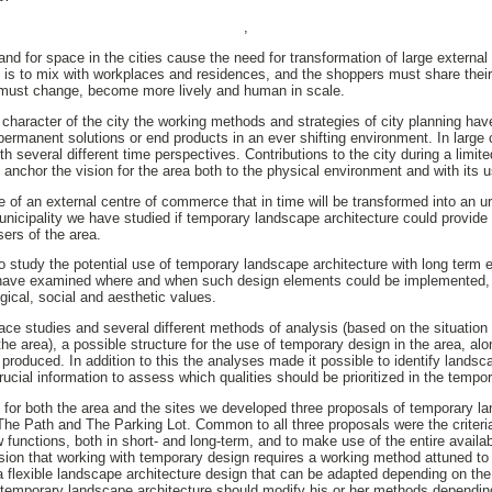
,
nd for space in the cities cause the need for transformation of large externa
s to mix with workplaces and residences, and the shoppers must share their
 must change, become more lively and human in scale.
 character of the city the working methods and strategies of city planning ha
ermanent solutions or end products in an ever shifting environment. In large 
ith several different time perspectives. Contributions to the city during a limit
anchor the vision for the area both to the physical environment and with its u
of an external centre of commerce that in time will be transformed into an urb
nicipality we have studied if temporary landscape architecture could provide 
ers of the area.
to study the potential use of temporary landscape architecture with long term 
have examined where and when such design elements could be implemented,
gical, social and aesthetic values.
place studies and several different methods of analysis (based on the situatio
e area), a possible structure for the use of temporary design in the area, alo
roduced. In addition to this the analyses made it possible to identify landsca
rucial information to assess which qualities should be prioritized in the tempo
 for both the area and the sites we developed three proposals of temporary la
he Path and The Parking Lot. Common to all three proposals were the criteri
w functions, both in short- and long-term, and to make use of the entire availa
on that working with temporary design requires a working method attuned to t
a flexible landscape architecture design that can be adapted depending on the 
h temporary landscape architecture should modify his or her methods depending