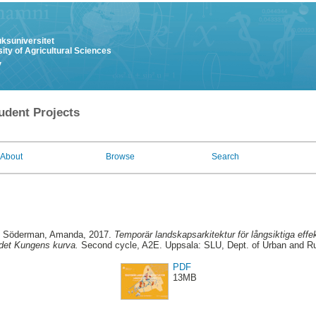
uksuniversitet
ity of Agricultural Sciences
y
udent Projects
About
Browse
Search
d
Söderman, Amanda
, 2017.
Temporär landskapsarkitektur för långsiktiga effe
det Kungens kurva.
Second cycle, A2E. Uppsala: SLU, Dept. of Urban and R
PDF
13MB