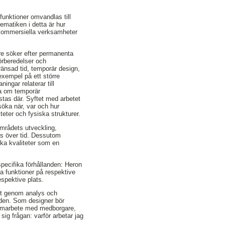
funktioner omvandlas till
ematiken i detta är hur
 kommersiella verksamheter
are söker efter permanenta
förberedelser och
gränsad tid, temporär design,
exempel på ett större
ngar relaterar till
ka om temporär
stas där. Syftet med arbetet
öka när, var och hur
eter och fysiska strukturer.
områdets utveckling,
as över tid. Dessutom
lka kvaliteter som en
pecifika förhållanden: Heron
a funktioner på respektive
espektive plats.
att genom analys och
taden. Som designer bör
 samarbete med medborgare,
ig frågan: varför arbetar jag