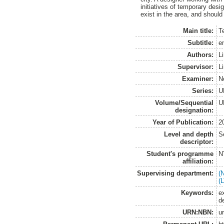
initiatives of temporary des
exist in the area, and shoul
Main title:
T
Subtitle:
e
Authors:
L
Supervisor:
L
Examiner:
N
Series:
U
Volume/Sequential
U
designation:
Year of Publication:
2
Level and depth
S
descriptor:
Student's programme
N
affiliation:
Supervising department:
(
(
Keywords:
e
d
URN:NBN:
u