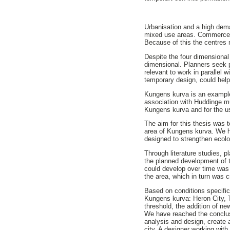
Urbanisation and a high dema
mixed use areas. Commerce i
Because of this the centres
Despite the four dimensional
dimensional. Planners seek p
relevant to work in parallel w
temporary design, could help 
Kungens kurva is an example 
association with Huddinge mu
Kungens kurva and for the us
The aim for this thesis was 
area of Kungens kurva. We 
designed to strengthen ecolo
Through literature studies, 
the planned development of th
could develop over time was p
the area, which in turn was c
Based on conditions specific
Kungens kurva: Heron City, T
threshold, the addition of ne
We have reached the conclusi
analysis and design, create 
city. A designer working wit