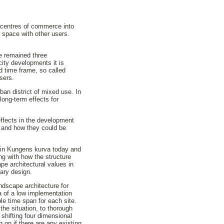
l centres of commerce into
 space with other users.
ve remained three
city developments it is
ed time frame, so called
sers.
an district of mixed use. In
long-term effects for
effects in the development
 and how they could be
n in Kungens kurva today and
ng with how the structure
pe architectural values in
rary design.
ndscape architecture for
a of a low implementation
ble time span for each site.
he situation, to thorough
shifting four dimensional
 on if there are any existing