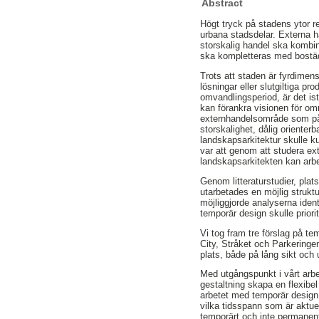
Abstract
Högt tryck på stadens ytor re
urbana stadsdelar. Externa h
storskalig handel ska kombi
ska kompletteras med bostäd
Trots att staden är fyrdimens
lösningar eller slutgiltiga p
omvandlingsperiod, är det ist
kan förankra visionen för om
externhandelsområde som på s
storskalighet, dålig orient
landskapsarkitektur skulle k
var att genom att studera e
landskapsarkitekten kan arbet
Genom litteraturstudier, pla
utarbetades en möjlig strukt
möjliggjorde analyserna ident
temporär design skulle priori
Vi tog fram tre förslag på t
City, Stråket och Parkering
plats, både på lång sikt och 
Med utgångspunkt i vårt arbet
gestaltning skapa en flexibel
arbetet med temporär design 
vilka tidsspann som är aktuel
temporärt och inte permanen