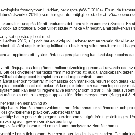
a ekologiska fotavtrycken i världen, per capita (WWF 2016a). En av de främst
aturvårdsverket 2016b) som har gjort det möjligt för städer att växa oberoen
markarealer i anspråk för att producera det som vi konsumerar i Sverige. En s
r dock att producera lokalt vilket skulle minska vår negativa miljöpåverkan (
an yrket uppstod jobbat med
 Hedfors 2016, s.1) och har en viktig roll i arbetet mot en framtid där vi lever 
ndast ett fåtal aspekter kring hållbarhet i beaktning vilket resulterar i ett f
enom att applicera ett systemtänk i dagens planering kan landskap kopplas s
vi att fördjupa oss kring ämnet hållbar utveckling genom att använda oss av de
Sju designkriterier har tagits fram med syftet att guida landskapsarkitekter i
 Hållbarhetsbegreppet kompletteras med regenerativitet som
 återställer och förbättrar miljömässiga och mänskliga resurser och deras kapa
 platsspecifik enhet och pekar på komplexiteten och sammankopplingar mella
 systemtänk kan leda till regenerativa lösningar som bidrar till hållbara syst
lan människa och miljö bygger upp och förstärker ekosystemen (Bergquist & H
iterierna i en gestaltning av
älje hamn. Norrtälje hamn valdes utifrån författarnas lokalkännedom och proj
 designkriterierna i praktiken. Arbetet visar hur
i Norrtälje hamn genom de programpunkter som vi utgår från i gestaltningen. 
ndersökning som gav en kunskapsbas kring
ering av Norrtälje hamn med omnejd samt analyser av Norrtälje hamn.
Norrtälje hamn fick namnet Hamnen möter, landet, havet, staden. Gestaltningen 