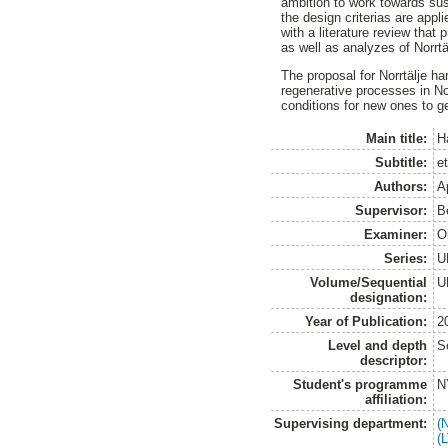
ambition to work towards sus
the design criterias are app
with a literature review that
as well as analyzes of Norrtä
The proposal for Norrtälje h
regenerative processes in Nor
conditions for new ones to g
Main title:
H
Subtitle:
e
Authors:
A
Supervisor:
B
Examiner:
O
Series:
U
Volume/Sequential
U
designation:
Year of Publication:
2
Level and depth
S
descriptor:
Student's programme
N
affiliation:
Supervising department:
(
(