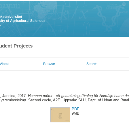
uksuniversitet
ity of Agricultural Sciences
y
udent Projects
About
Browse
Search
, Jannica
, 2017.
Hamnen möter : ett gestaltningsförslag för Norrtälje hamn desi
 systemlandskap.
Second cycle, A2E. Uppsala: SLU, Dept. of Urban and Rura
PDF
9MB