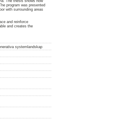
eria. The thesis shows how
. The program was presented
rbor with surrounding areas
ace and reinforce
lable and creates the
egenerativa systemlandskap