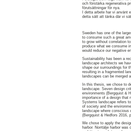
och förstärka regenerativa p
förutsättningar för nya.
I detta arbete har vi använt
detta sätt att tänka där vi s
Sweden has one of the larges
to consume such a great amou
to grow without correlation t
produce what we consume in 
would reduce our negative e
Sustainability has been a re
landscape architects we have 
shape our surroundings for th
resulting in a fragmented la
landscapes can be merged a
In this thesis, we chose to 
landscape. Seven design crit
environments (Bergquist & H
importance of a design that 
Systems landscape refers to 
of society and the environme
landscape where conscious 
(Bergquist & Hedfors 2016, p
We chose to apply the design
harbor. Norrtälje harbor was