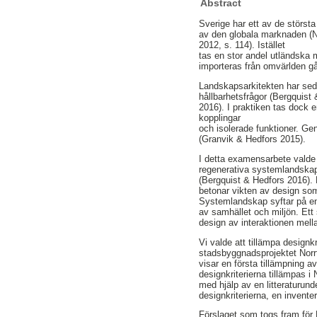
Abstract
Sverige har ett av de störst
av den globala marknaden (N
2012, s. 114). Istället
tas en stor andel utländska 
importeras från omvärlden gå
Landskapsarkitekten har sed
hållbarhetsfrågor (Bergquist &
2016). I praktiken tas dock e
kopplingar
och isolerade funktioner. G
(Granvik & Hedfors 2015).
I detta examensarbete valde 
regenerativa systemlandskap. 
(Bergquist & Hedfors 2016).
betonar vikten av design som
Systemlandskap syftar på en
av samhället och miljön. Ett
design av interaktionen mel
Vi valde att tillämpa designkr
stadsbyggnadsprojektet Norrt
visar en första tillämpning av
designkriterierna tillämpas 
med hjälp av en litteraturu
designkriterierna, en invent
Förslaget som togs fram för 