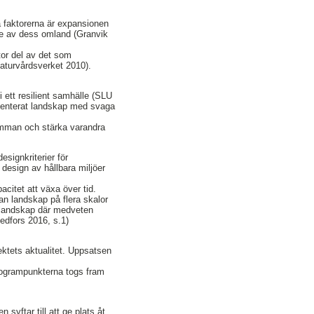
a faktorerna är expansionen
de av dess omland (Granvik
tor del av det som
Naturvårdsverket 2010).
i ett resilient samhälle (SLU
ragmenterat landskap med svaga
amman och stärka varandra
signkriterier för
 design av hållbara miljöer
citet att växa över tid.
n landskap på flera skalor
emlandskap där medveten
edfors 2016, s.1)
ektets aktualitet. Uppsatsen
Programpunkterna togs fram
syftar till att ge plats åt