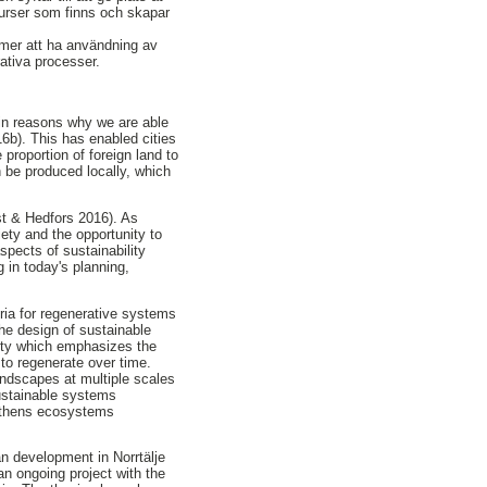
surser som finns och skapar
mmer att ha användning av
rativa processer.
ain reasons why we are able
6b). This has enabled cities
 proportion of foreign land to
 be produced locally, which
st & Hedfors 2016). As
iety and the opportunity to
spects of sustainability
 in today's planning,
ria for regenerative systems
he design of sustainable
vity which emphasizes the
to regenerate over time.
andscapes at multiple scales
sustainable systems
gthens ecosystems
an development in Norrtälje
an ongoing project with the