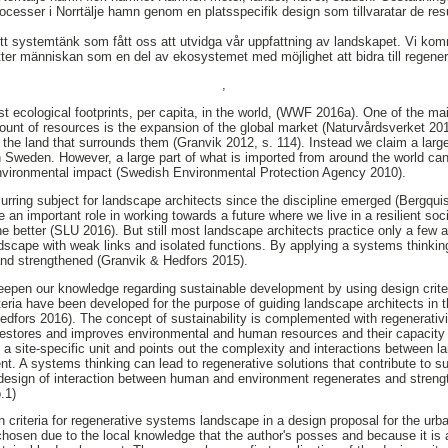
rocesser i Norrtälje hamn genom en platsspecifik design som tillvaratar de re
 ett systemtänk som fått oss att utvidga vår uppfattning av landskapet. Vi ko
ätter människan som en del av ekosystemet med möjlighet att bidra till regene
,
t ecological footprints, per capita, in the world, (WWF 2016a). One of the m
nt of resources is the expansion of the global market (Naturvårdsverket 201
o the land that surrounds them (Granvik 2012, s. 114). Instead we claim a large
Sweden. However, a large part of what is imported from around the world can
nvironmental impact (Swedish Environmental Protection Agency 2010).
curring subject for landscape architects since the discipline emerged (Bergqui
an important role in working towards a future where we live in a resilient soc
e better (SLU 2016). But still most landscape architects practice only a few a
ndscape with weak links and isolated functions. By applying a systems thinking
nd strengthened (Granvik & Hedfors 2015).
deepen our knowledge regarding sustainable development by using design crite
eria have been developed for the purpose of guiding landscape architects in t
edfors 2016). The concept of sustainability is complemented with regenerati
restores and improves environmental and human resources and their capacity 
a site-specific unit and points out the complexity and interactions between l
nt. A systems thinking can lead to regenerative solutions that contribute to 
design of interaction between human and environment regenerates and stren
.1)
 criteria for regenerative systems landscape in a design proposal for the urb
 chosen due to the local knowledge that the author's posses and because it is 