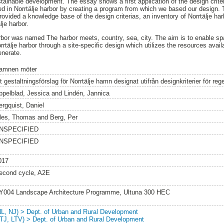
tainable development. The essay shows a first application of the design crit
lied in Norrtälje harbor by creating a program from which we based our design
 provided a knowledge base of the design criterias, an inventory of Norrtälje ha
lje harbor.
arbor was named The harbor meets, country, sea, city. The aim is to enable sp
rtälje harbor through a site-specific design which utilizes the resources avai
enerate.
amnen möter
tt gestaltningsförslag för Norrtälje hamn designat utifrån designkriterier för r
ppelblad, Jessica
and
Lindén, Jannica
ergquist, Daniel
les, Thomas
and
Berg, Per
NSPECIFIED
NSPECIFIED
017
econd cycle, A2E
Y004 Landscape Architecture Programme, Ultuna 300 HEC
NL, NJ) > Dept. of Urban and Rural Development
LTJ, LTV) > Dept. of Urban and Rural Development