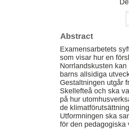
De
Abstract
Examensarbetets syfte
som visar hur en för
Norrlandskusten kan g
barns allsidiga utvec
Gestaltningen utgår f
Skellefteå och ska va
på hur utomhusverksam
de klimatförutsättni
Utformningen ska sam
för den pedagogiska