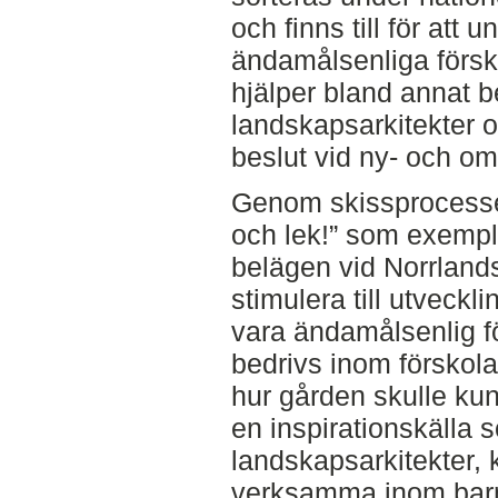
och finns till för att
ändamålsenliga förs
hjälper bland annat be
landskapsarkitekter oc
beslut vid ny- och o
Genom skissprocesse
och lek!” som exempli
belägen vid Norrlands
stimulera till utveck
vara ändamålsenlig 
bedrivs inom förskola
hur gården skulle ku
en inspirationskälla so
landskapsarkitekter,
verksamma inom barn