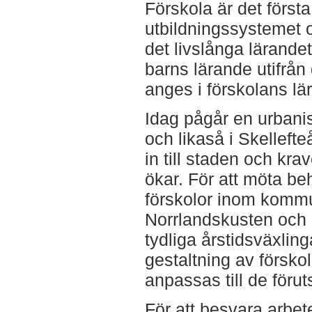
Förskola är det först
utbildningssystemet 
det livslånga lärand
barns lärande utifrån 
anges i förskolans lä
Idag pågår en urbanis
och likaså i Skellefteå
in till staden och kra
ökar. För att möta be
förskolor inom kommu
Norrlandskusten och 
tydliga årstidsväxling
gestaltning av försko
anpassas till de föru
För att besvara arbete