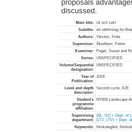
proposals advantage
discussed.
Main title:
Ut och Lek!
Subtitle:
ett idéförslag för B
Authors:
Viksten, Frida
Supervisor:
Åkerblom, Petter
Examiner:
Paget, Susan
and
Ro
Series:
UNSPECIFIED
Volume/Sequential
UNSPECIFIED
designation:
Year of
2018
Publication:
Level and depth
Second cycle, A2E
descriptor:
Student's
NY004 Landscape Ar
programme
affiliation:
Supervising
(NL, NJ) > Dept. of
department:
(LTJ, LTV) > Dept. 
Keywords:
förskolegård, förskol