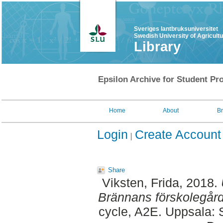
Sveriges lantbruksuniversitet
Swedish University of Agricult
Library
Epsilon Archive for Student Pro
Home
About
B
Login
Create Account
Share
Viksten, Frida
, 2018.
Brännans förskolegård
cycle, A2E. Uppsala: 