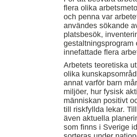
flera olika arbetsme
och penna var arbetet
användes sökande av 
platsbesök, inventeri
gestaltningsprogram
innefattade flera ar
Arbetets teoretiska 
olika kunskapsområd
annat varför barn mår 
miljöer, hur fysisk akt
människan positivt och
till riskfyllda lekar. 
även aktuella planer
som finns i Sverige 
sorteras under nation