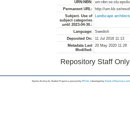
URN:NBN:
urn:nbn:se:slu:epsil
Permanent URL:
http://urn.kb.se/res
Subject. Use of
Landscape architect
subject categories
until 2023-04-30.:
Language:
Swedish
Deposited On:
11 Jul 2018 11:13
Metadata Last
20 May 2020 11:28
Modified:
Repository Staff Onl
Epsilon Archive for Student Projects is
powored by
EPrints 3
developed by
School of Electronics an