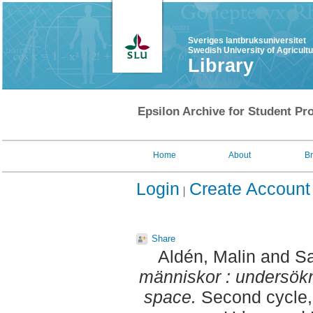
Sveriges lantbruksuniversitet
Swedish University of Agricult
Library
Epsilon Archive for Student Pro
Home
About
B
Login
Create Account
Share
Aldén, Malin
and
Sa
människor : undersökn
space.
Second cycle,