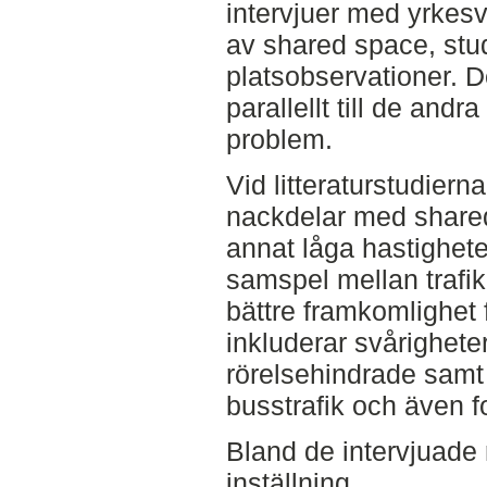
intervjuer med yrke
av shared space, stud
platsobservationer. 
parallellt till de and
problem.
Vid litteraturstudier
nackdelar med shared
annat låga hastigheter
samspel mellan trafik
bättre framkomlighet
inkluderar svårighet
rörelsehindrade samt
busstrafik och även f
Bland de intervjuade 
inställning