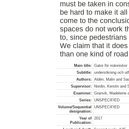
must be taken in cons
be hard to make it al
come to the conclusio
spaces do not work t
to, since pedestrians
We claim that it does 
than one kind of road 
Main title:
Gator för människor
Subtitle:
undersökning och ut
Authors:
Aldén, Malin
and
Sac
Supervisor:
Nordin, Kerstin
and
S
Examiner:
Granvik, Madeleine
Series:
UNSPECIFIED
Volume/Sequential
UNSPECIFIED
designation:
Year of
2017
Publication: