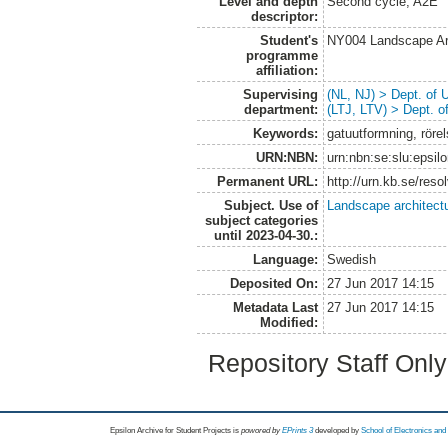
Level and depth
Second cycle, A2E
descriptor:
Student's
NY004 Landscape Ar
programme
affiliation:
Supervising
(NL, NJ) > Dept. of
department:
(LTJ, LTV) > Dept. 
Keywords:
gatuutformning, röre
URN:NBN:
urn:nbn:se:slu:epsil
Permanent URL:
http://urn.kb.se/res
Subject. Use of
Landscape architect
subject categories
until 2023-04-30.:
Language:
Swedish
Deposited On:
27 Jun 2017 14:15
Metadata Last
27 Jun 2017 14:15
Modified:
Repository Staff Onl
Epsilon Archive for Student Projects is
powored by
EPrints 3
developed by
School of Electronics an