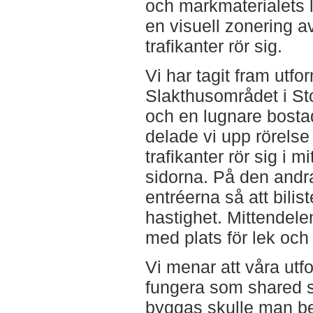
och markmaterialets
en visuell zonering a
trafikanter rör sig.
Vi har tagit fram utfo
Slakthusområdet i Sto
och en lugnare bost
delade vi upp rörelse 
trafikanter rör sig i 
sidorna. På den andr
entréerna så att bilis
hastighet. Mittendel
med plats för lek och
Vi menar att våra utf
fungera som shared 
byggas skulle man beh