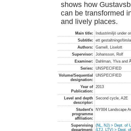
shows how Gustavsbe
can be transformed in
and lively places.
Main title:
Industrimiljö under 
Subtitle:
ett gestaltningsförs
Authors:
Garnell, Liselott
Supervisor:
Johansson, Rolf
Examiner:
Dahlman, Ylva
and
Å
Series:
UNSPECIFIED
Volume/Sequential
UNSPECIFIED
designation:
Year of
2013
Publication:
Level and depth
Second cycle, A2E
descriptor:
Student's
NY004 Landscape Ar
programme
affiliation:
Supervising
(NL, NJ) > Dept. of
department:
(LTJ, LTV) > Dept. 