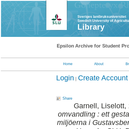
Sveriges lantbruksuniversitet
Swedish University of Agricult
Library
Epsilon Archive for Student Pro
Home
About
B
Login
Create Account
Share
Garnell, Liselott
,
omvandling : ett gesta
miljöerna i Gustavsbe