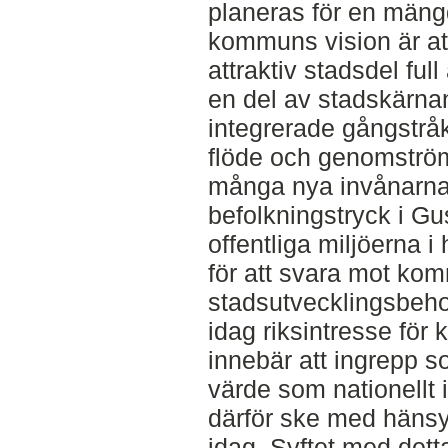
planeras för en män
kommuns vision är at
attraktiv stadsdel ful
en del av stadskärna
integrerade gångstråk 
flöde och genomströ
många nya invånarna 
befolkningstryck i G
offentliga miljöerna 
för att svara mot ko
stadsutvecklingsbeh
idag riksintresse för 
innebär att ingrepp s
värde som nationellt
därför ske med hänsyn
idag. Syftet med detta