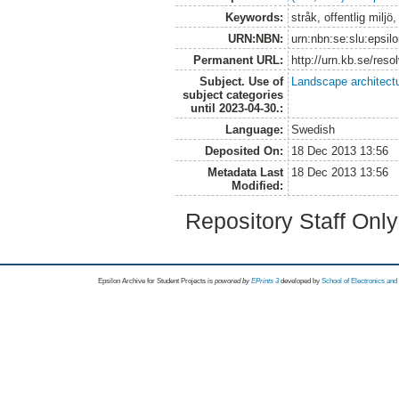
Keywords:
stråk, offentlig milj
URN:NBN:
urn:nbn:se:slu:epsil
Permanent URL:
http://urn.kb.se/res
Subject. Use of
Landscape architect
subject categories
until 2023-04-30.:
Language:
Swedish
Deposited On:
18 Dec 2013 13:56
Metadata Last
18 Dec 2013 13:56
Modified:
Repository Staff Onl
Epsilon Archive for Student Projects is
powored by
EPrints 3
developed by
School of Electronics an