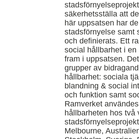
stadsförnyelseprojek
säkerhetsställa att de 
här uppsatsen har d
stadsförnyelse samt s
och definierats. Ett 
social hållbarhet i en
fram i uppsatsen. Det
grupper av bidragande 
hållbarhet: sociala tjä
blandning & social in
och funktion samt soci
Ramverket användes f
hållbarheten hos två 
stadsförnyelseprojek
Melbourne, Australie