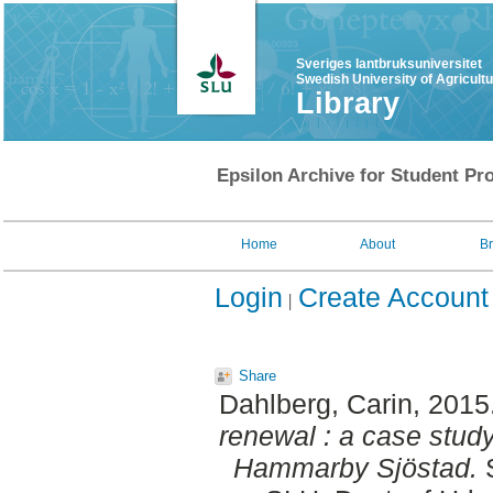
Sveriges lantbruksuniversitet
Swedish University of Agricult
Library
Epsilon Archive for Student Pro
Home
About
B
Login
Create Account
Share
Dahlberg, Carin
, 2015
renewal : a case stud
Hammarby Sjöstad.
S