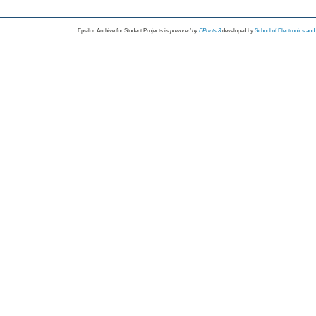
Epsilon Archive for Student Projects is
powored by
EPrints 3
developed by
School of Electronics an