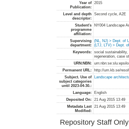
Year of
2015
Publication:
Level and depth
Second cycle, A2E
descriptor:
Student's
NY004 Landscape Ar
programme
affiliation:
Supervising
(NL, NJ) > Dept. of
department:
(LTJ, LTV) > Dept. 
Keywords:
social sustainabilit
regeneration, case 
URN:NBN:
urn:nbn:se:slu:epsil
Permanent URL:
http://urn.kb.se/res
Subject. Use of
Landscape architect
subject categories
until 2023-04-30.:
Language:
English
Deposited On:
21 Aug 2015 13:49
Metadata Last
21 Aug 2015 13:49
Modified:
Repository Staff Onl