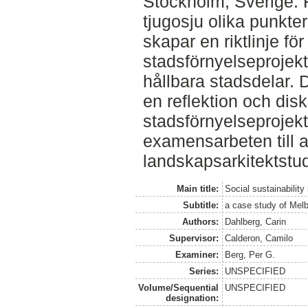
Stockholm, Sverige. F
tjugosju olika punkte
skapar en riktlinje f
stadsförnyelseprojekt
hållbara stadsdelar.
en reflektion och dis
stadsförnyelseprojekt
examensarbeten till 
landskapsarkitektstud
Main title:
Social sustainability
Subtitle:
a case study of Me
Authors:
Dahlberg, Carin
Supervisor:
Calderon, Camilo
Examiner:
Berg, Per G.
Series:
UNSPECIFIED
Volume/Sequential
UNSPECIFIED
designation: