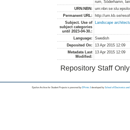
rum, Söderhamn, lan
URN:NBN:
urn:nbn:se:slu:epsil
Permanent URL:
http://urn.kb.se/res
Subject. Use of
Landscape architect
subject categories
until 2023-04-30.:
Language:
Swedish
Deposited On:
13 Apr 2015 12:09
Metadata Last
13 Apr 2015 12:09
Modified:
Repository Staff Onl
Epsilon Archive for Student Projects is
powored by
EPrints 3
developed by
School of Electronics an