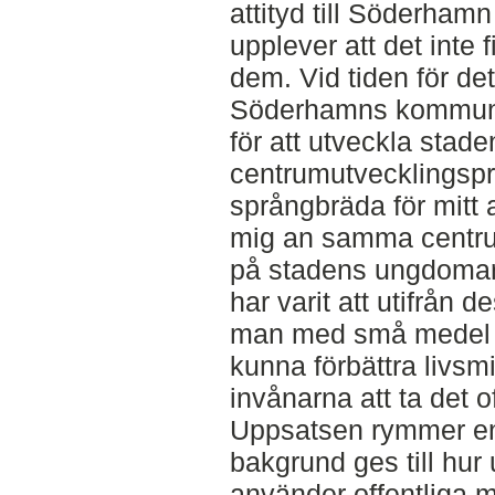
attityd till Söderha
upplever att det inte f
dem. Vid tiden för d
Söderhamns kommun m
för att utveckla stad
centrumutvecklingspr
språngbräda för mitt a
mig an samma centr
på stadens ungdomars
har varit att utifrån 
man med små medel o
kunna förbättra livsm
invånarna att ta det 
Uppsatsen rymmer en 
bakgrund ges till hur
använder offentliga m