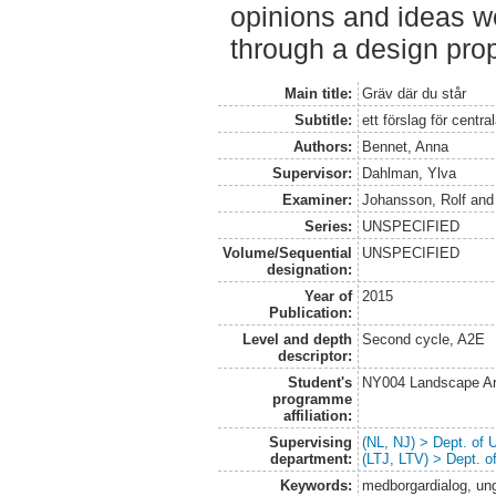
opinions and ideas we
through a design pro
Main title:
Gräv där du står
Subtitle:
ett förslag för cent
Authors:
Bennet, Anna
Supervisor:
Dahlman, Ylva
Examiner:
Johansson, Rolf
an
Series:
UNSPECIFIED
Volume/Sequential
UNSPECIFIED
designation:
Year of
2015
Publication:
Level and depth
Second cycle, A2E
descriptor:
Student's
NY004 Landscape Ar
programme
affiliation:
Supervising
(NL, NJ) > Dept. of
department:
(LTJ, LTV) > Dept. 
Keywords:
medborgardialog, ung