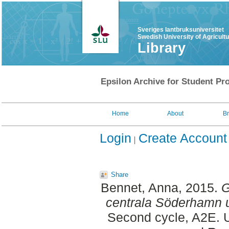
Sveriges lantbruksuniversitet
Swedish University of Agricult
Library
Epsilon Archive for Student Pro
Home
About
B
Login
Create Account
Share
Bennet, Anna
, 2015.
G
centrala Söderhamn u
Second cycle, A2E. U