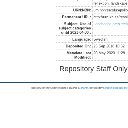
reflektion, landskap
URN:NBN:
urn:nbn:se:slu:epsil
Permanent URL:
http://urn.kb.se/res
Subject. Use of
Landscape architect
subject categories
until 2023-04-30.:
Language:
Swedish
Deposited On:
25 Sep 2018 10:32
Metadata Last
20 May 2020 11:28
Modified:
Repository Staff Onl
Epsilon Archive for Student Projects is
powored by
EPrints 3
developed by
School of Electronics an