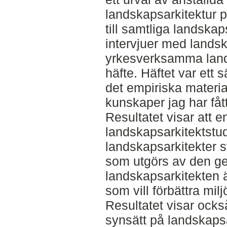
landskapsarkitektur p
till samtliga landskap
intervjuer med lands
yrkesverksamma lands
häfte. Häftet var ett s
det empiriska materi
kunskaper jag har fått
Resultatet visar att e
landskapsarkitektstu
landskapsarkitekter
som utgörs av den gen
landskapsarkitekten ä
som vill förbättra mil
Resultatet visar ocks
synsätt på landskapsa