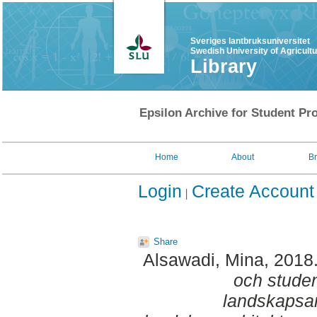
Sveriges lantbruksuniversitet
Swedish University of Agricult
Library
Epsilon Archive for Student Pro
Home
About
B
Login
Create Account
Share
Alsawadi, Mina
, 2018
och studen
landskapsar