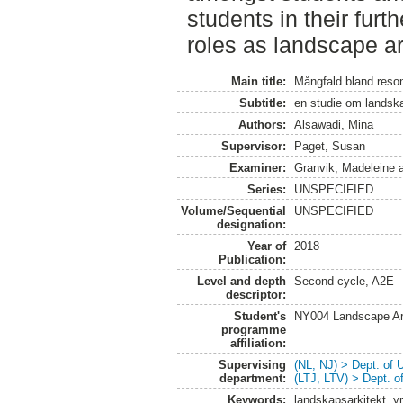
students in their furth
roles as landscape ar
Main title:
Mångfald bland reso
Subtitle:
en studie om landska
Authors:
Alsawadi, Mina
Supervisor:
Paget, Susan
Examiner:
Granvik, Madeleine
Series:
UNSPECIFIED
Volume/Sequential
UNSPECIFIED
designation:
Year of
2018
Publication:
Level and depth
Second cycle, A2E
descriptor:
Student's
NY004 Landscape Ar
programme
affiliation:
Supervising
(NL, NJ) > Dept. of
department:
(LTJ, LTV) > Dept. 
Keywords:
landskapsarkitekt, yr