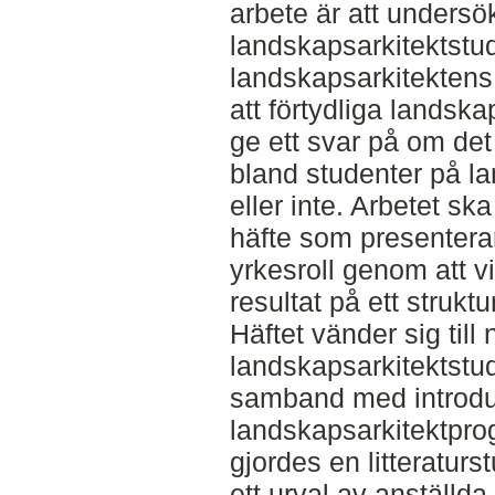
arbete är att undersö
landskapsarkitektstu
landskapsarkitektens 
att förtydliga landsk
ge ett svar på om det
bland studenter på l
eller inte. Arbetet ska 
häfte som presentera
yrkesroll genom att v
resultat på ett struktu
Häftet vänder sig till
landskapsarkitektstud
samband med introdu
landskapsarkitektpro
gjordes en litteraturst
ett urval av anställda 