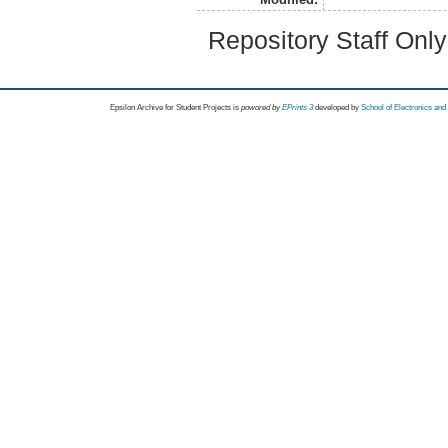
Repository Staff Onl
Epsilon Archive for Student Projects is
powored by
EPrints 3
developed by
School of Electronics an