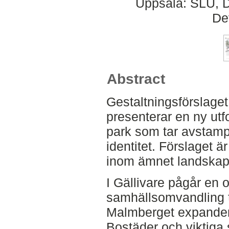
Uppsala: SLU, D
De
Abstract
Gestaltningsförslaget
presenterar en ny ut
park som tar avstamp 
identitet. Förslaget 
inom ämnet landskaps
I Gällivare pågår en 
samhällsomvandling til
Malmberget expander
Bostäder och viktiga