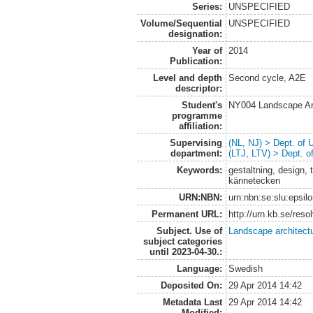
Series:
UNSPECIFIED
Volume/Sequential
UNSPECIFIED
designation:
Year of
2014
Publication:
Level and depth
Second cycle, A2E
descriptor:
Student's
NY004 Landscape Ar
programme
affiliation:
Supervising
(NL, NJ) > Dept. of
department:
(LTJ, LTV) > Dept. 
Keywords:
gestaltning, design, t
kännetecken
URN:NBN:
urn:nbn:se:slu:epsil
Permanent URL:
http://urn.kb.se/res
Subject. Use of
Landscape architect
subject categories
until 2023-04-30.:
Language:
Swedish
Deposited On:
29 Apr 2014 14:42
Metadata Last
29 Apr 2014 14:42
Modified: