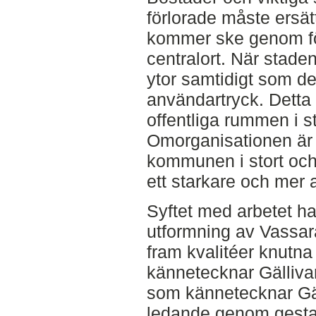
förlorade måste ersä
kommer ske genom för
centralort. När staden
ytor samtidigt som de 
användartryck. Detta 
offentliga rummen i st
Omorganisationen är 
kommunen i stort och
ett starkare och mer a
Syftet med arbetet har
utformning av Vassara
fram kvalitéer knutna 
kännetecknar Gällivar
som kännetecknar Gäl
ledande genom gestal