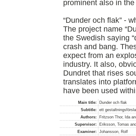
prominent also in the
“Dunder och flak” - w
The project name “Du
the Swedish saying “
crash and bang. The
expect from an explos
industry. It also, obv
Dundret that rises sou
translates into platfo
have been used withi
Main title:
Dunder och flak
Subtitle:
ett gestaltningsförsl
Authors:
Fritzson Thor, Ida
a
Supervisor:
Eriksson, Tomas
an
Examiner:
Johansson, Rolf