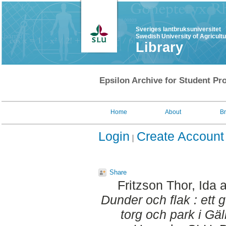
Sveriges lantbruksuniversitet
Swedish University of Agricult
Library
Epsilon Archive for Student Pro
Home
About
B
Login
Create Account
Share
Fritzson Thor, Ida
a
Dunder och flak : ett 
torg och park i Gäl