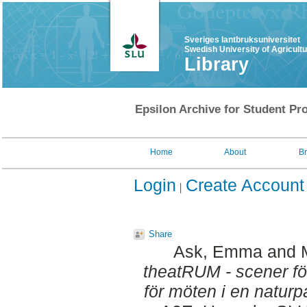
Sveriges lantbruksuniversitet
Swedish University of Agricult
Library
Epsilon Archive for Student Pro
Home
About
B
Login
Create Account
Share
Ask, Emma
and
theatRUM - scener för 
för möten i en naturpa