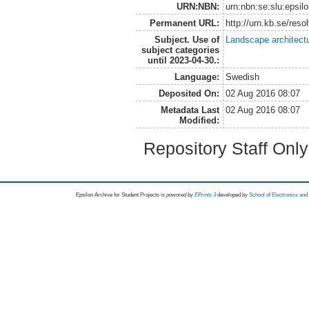
URN:NBN:
urn:nbn:se:slu:epsil
Permanent URL:
http://urn.kb.se/res
Subject. Use of
Landscape architect
subject categories
until 2023-04-30.:
Language:
Swedish
Deposited On:
02 Aug 2016 08:07
Metadata Last
02 Aug 2016 08:07
Modified:
Repository Staff Onl
Epsilon Archive for Student Projects is
powored by
EPrints 3
developed by
School of Electronics an