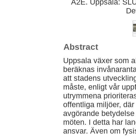
A2E. Uppsala: SLU,
De
Abstract
Uppsala växer som ald
beräknas invånaranta
att stadens utveckling
måste, enligt vår uppf
utrymmena prioritera
offentliga miljöer, d
avgörande betydelse f
möten. I detta har lan
ansvar. Även om fysis