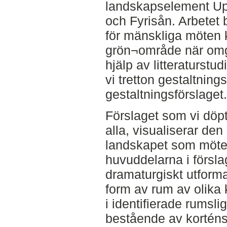
landskapselement Up
och Fyrisån. Arbetet 
för mänskliga möten k
grön¬område när omg
hjälp av litteraturstud
vi tretton gestaltnin
gestaltningsförslaget.
Förslaget som vi döpt
alla, visualiserar de
landskapet som mötes
huvuddelarna i försla
dramaturgiskt utform
form av rum av olika
i identifierade rumsli
bestående av korténs