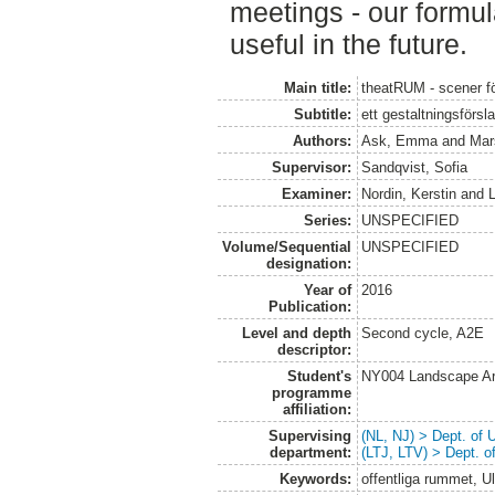
meetings - our formul
useful in the future.
Main title:
theatRUM - scener fö
Subtitle:
ett gestaltningsförsl
Authors:
Ask, Emma
and
Mar
Supervisor:
Sandqvist, Sofia
Examiner:
Nordin, Kerstin
and
Series:
UNSPECIFIED
Volume/Sequential
UNSPECIFIED
designation:
Year of
2016
Publication:
Level and depth
Second cycle, A2E
descriptor:
Student's
NY004 Landscape Ar
programme
affiliation:
Supervising
(NL, NJ) > Dept. of
department:
(LTJ, LTV) > Dept. 
Keywords:
offentliga rummet, Ull