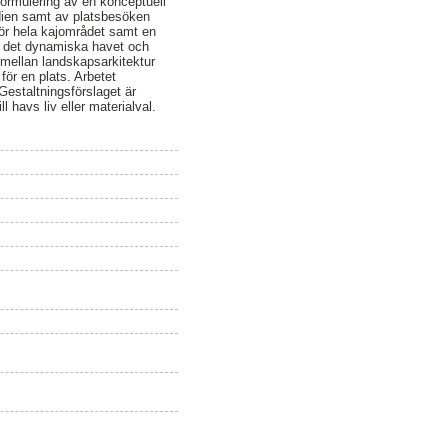
formulering av en konceptuell
tudien samt av platsbesöken
för hela kajområdet samt en
ch det dynamiska havet och
t mellan landskapsarkitektur
för en plats. Arbetet
 Gestaltningsförslaget är
l havs liv eller materialval.