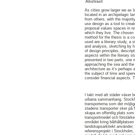
Abstract
As cities grow larger we as l
located in an archipelagic la
from others, with the majorit
use design as a tool to crea
proposal values spaces in re
which they live. The chosen 
method for the thesis is a c
used are a literary study, a 
and analysis, sketching by h
of design principles, descrip
aspects within the literary s
presented in two parts, one m
approaching the sea and the 
architecture as it’s perhaps
the subject of time and spen
consider financial aspects. 
I takt med att städer växer 
urbana sammanhang. Stockhol
transporterna som det möjligg
stadens transporter sker på 
skapa en offentlig plats som bi
transportmedel och förstärke
området kring båthållplatse
landskapsarkitekt använder, 
referensprojekt i Stockholm,