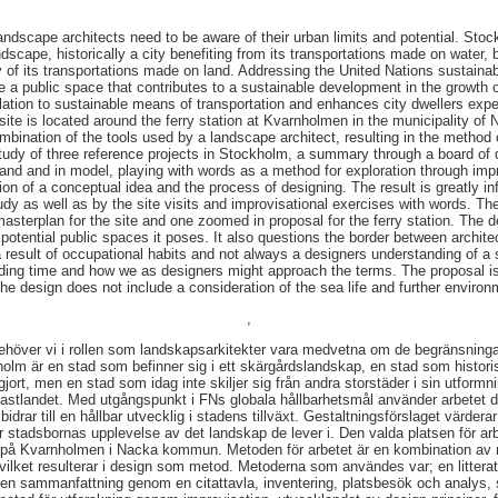
andscape architects need to be aware of their urban limits and potential. Stock
ndscape, historically a city benefiting from its transportations made on water, b
y of its transportations made on land. Addressing the United Nations sustainab
te a public space that contributes to a sustainable development in the growth
lation to sustainable means of transportation and enhances city dwellers expe
site is located around the ferry station at Kvarnholmen in the municipality o
ombination of the tools used by a landscape architect, resulting in the metho
study of three reference projects in Stockholm, a summary through a board of q
and and in model, playing with words as a method for exploration through imp
tion of a conceptual idea and the process of designing. The result is greatly in
tudy as well as by the site visits and improvisational exercises with words. The 
asterplan for the site and one zoomed in proposal for the ferry station. The 
potential public spaces it poses. It also questions the border between archit
 a result of occupational habits and not always a designers understanding of 
ding time and how we as designers might approach the terms. The proposal is 
The design does not include a consideration of the sea life and further enviro
,
behöver vi i rollen som landskapsarkitekter vara medvetna om de begränsninga
m är en stad som befinner sig i ett skärgårdslandskap, en stad som histori
jort, men en stad som idag inte skiljer sig från andra storstäder i sin utformn
fastlandet. Med utgångspunkt i FNs globala hållbarhetsmål använder arbetet 
drar till en hållbar utvecklig i stadens tillväxt. Gestaltningsförslaget värderar p
r stadsbornas upplevelse av det landskap de lever i. Den valda platsen för ar
n på Kvarnholmen i Nacka kommun. Metoden för arbetet är en kombination av
vilket resulterar i design som metod. Metoderna som användes var; en litteratu
 en sammanfattning genom en citattavla, inventering, platsbesök och analys, 