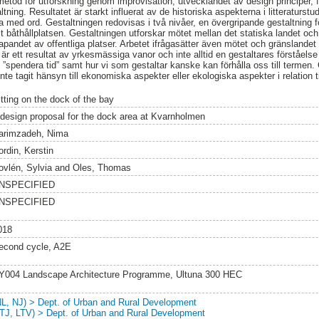
metod för utforskning genom improvisation, utvecklandet av design principer, 
tning. Resultatet är starkt influerat av de historiska aspekterna i litteraturs
 med ord. Gestaltningen redovisas i två nivåer, en övergripande gestaltning 
t båthållplatsen. Gestaltningen utforskar mötet mellan det statiska landet o
apandet av offentliga platser. Arbetet ifrågasätter även mötet och gränslande
är ett resultat av yrkesmässiga vanor och inte alltid en gestaltares förståelse 
t ”spendera tid” samt hur vi som gestaltar kanske kan förhålla oss till termen.
nte tagit hänsyn till ekonomiska aspekter eller ekologiska aspekter i relation til
itting on the dock of the bay
 design proposal for the dock area at Kvarnholmen
arimzadeh, Nima
ordin, Kerstin
ovlén, Sylvia
and
Oles, Thomas
NSPECIFIED
NSPECIFIED
018
econd cycle, A2E
Y004 Landscape Architecture Programme, Ultuna 300 HEC
NL, NJ) > Dept. of Urban and Rural Development
LTJ, LTV) > Dept. of Urban and Rural Development