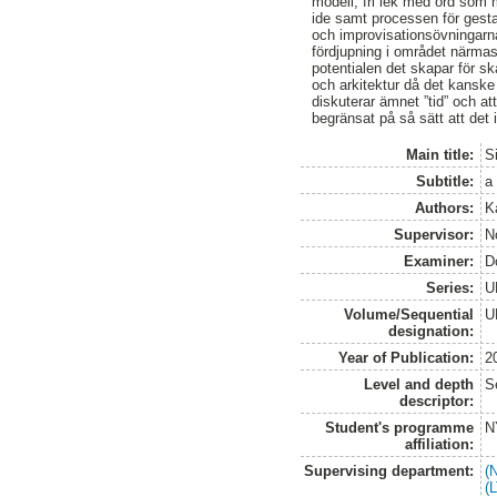
modell, fri lek med ord som 
ide samt processen för gestal
och improvisationsövningarna
fördjupning i området närmas
potentialen det skapar för sk
och arkitektur då det kanske 
diskuterar ämnet ”tid” och at
begränsat på så sätt att det i
Main title:
S
Subtitle:
a
Authors:
K
Supervisor:
N
Examiner:
D
Series:
U
Volume/Sequential
U
designation:
Year of Publication:
2
Level and depth
S
descriptor:
Student's programme
N
affiliation:
Supervising department:
(
(