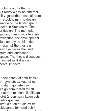
holm is a city that is
ut today a city no different
ility goals the thesis aims to
 of Stockholm. The design
rience of the landscape in
f Nacka in Stockholm. The
d of design. The methods
uotes, inventory, site visits
rovisation, the development
fluenced by the historical
result of the thesis is
design explores the land
ecture and landscape
a space. The thesis discusses
limited as it does not
nmental impacts.
r och potential som finns i
skt gynnats av vattnet och
ing då majoriteten av
design som metod för att
latser i relation till hållbara
betet är den norra kajen och
 redskapen en
rstudie, en studie av tre
skissande för hand och i