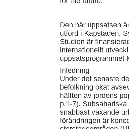
for the future.
Den här uppsatsen är
utförd i Kapstaden, S
Studien är finansierad
internationellt utvec
uppsatsprogrammet M
Inledning
Under det senaste de
befolkning ökat avse
hälften av jordens po
p.1-7). Subsahariska 
snabbast växande urb
förändringen är koncent
storstadsområden (UN