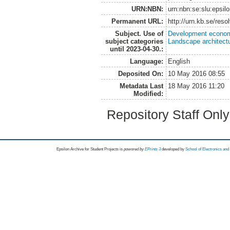
URN:NBN:
urn:nbn:se:slu:epsil
Permanent URL:
http://urn.kb.se/res
Subject. Use of
Development economi
subject categories
Landscape architect
until 2023-04-30.:
Language:
English
Deposited On:
10 May 2016 08:55
Metadata Last
18 May 2016 11:20
Modified:
Repository Staff Onl
Epsilon Archive for Student Projects is
powored by
EPrints 3
developed by
School of Electronics an