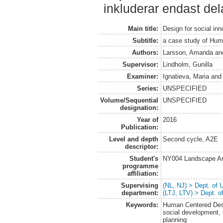
inkluderar endast del
Main title:
Design for social inn
Subtitle:
a case study of Hum
Authors:
Larsson, Amanda
an
Supervisor:
Lindholm, Gunilla
Examiner:
Ignatieva, Maria
an
Series:
UNSPECIFIED
Volume/Sequential
UNSPECIFIED
designation:
Year of
2016
Publication:
Level and depth
Second cycle, A2E
descriptor:
Student's
NY004 Landscape Ar
programme
affiliation:
Supervising
(NL, NJ) > Dept. of
department:
(LTJ, LTV) > Dept. 
Keywords:
Human Centered Desi
social development, 
planning