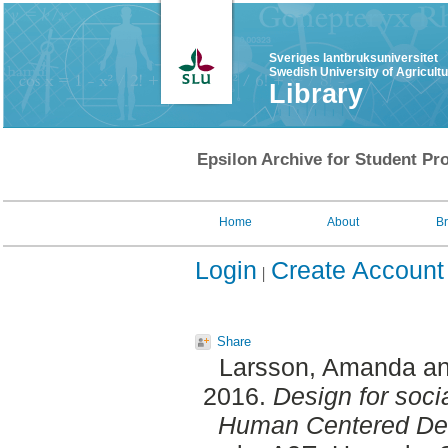
Sveriges lantbruksuniversitet
Swedish University of Agricult
Library
Epsilon Archive for Student Pro
Home
About
B
Login
Create Account
Share
Larsson, Amanda
a
2016.
Design for socia
Human Centered Des