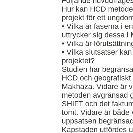
Följande huvudfråges
Hur kan HCD metoden
projekt för ett ungd
• Vilka är faserna i 
uttrycker sig dessa i
• Vilka är förutsättn
• Vilka slutsatser ka
projektet?
Studien har begränsat
HCD och geografiskt ti
Makhaza. Vidare är 
metoden avgränsad 
SHIFT och det faktum 
tomt. Vidare är både 
uppsatsen begränsad a
Kapstaden utfördes u