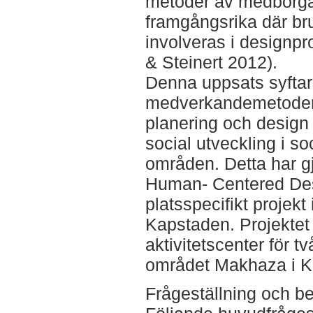
metoder av medborgar
framgångsrika där bru
involveras i designp
& Steinert 2012).
Denna uppsats syftar 
medverkandemetoder
planering och design 
social utveckling i so
områden. Detta har gj
Human- Centered Des
platsspecifikt projekt
Kapstaden. Projektet 
aktivitetscenter för 
området Makhaza i K
Frågeställning och b