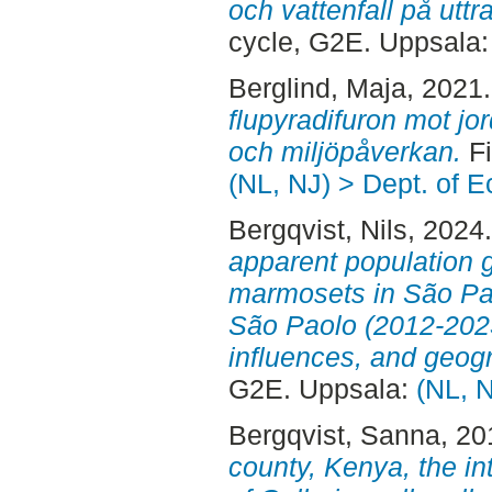
och vattenfall på uttra
cycle, G2E. Uppsala
Berglind, Maja
, 2021
flupyradifuron mot jord
och miljöpåverkan.
Fi
(NL, NJ) > Dept. of E
Bergqvist, Nils
, 2024
apparent population g
marmosets in São Pau
São Paolo (2012-2023
influences, and geogr
G2E. Uppsala:
(NL, N
Bergqvist, Sanna
, 2
county, Kenya, the int