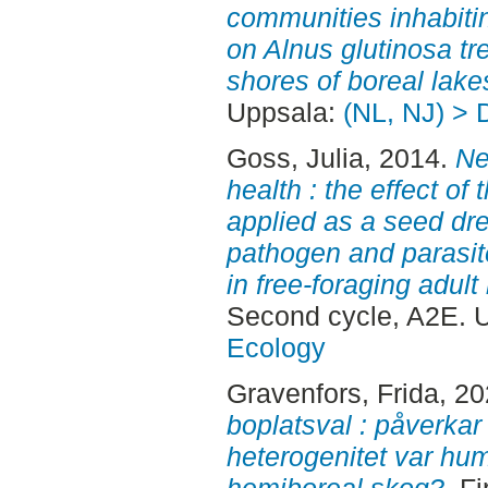
communities inhabiti
on Alnus glutinosa tr
shores of boreal lake
Uppsala:
(NL, NJ) > 
Goss, Julia
, 2014.
Ne
health : the effect of 
applied as a seed dr
pathogen and parasit
in free-foraging adult
Second cycle, A2E. 
Ecology
Gravenfors, Frida
, 2
boplatsval : påverkar
heterogenitet var hum
hemiboreal skog?.
Fi