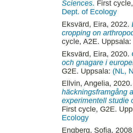
Sciences.
First cycl
Dept. of Ecology
Eksvärd, Eira
, 2022.
cropping on arthropo
cycle, A2E. Uppsala
Eksvärd, Eira
, 2020.
och gnagare i europe
G2E. Uppsala:
(NL, N
Ellvin, Angelia
, 2020
häckningsframgång av
experimentell studie
First cycle, G2E. Up
Ecology
Engberg, Sofia
, 2008