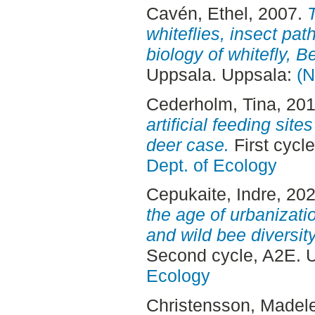
Cavén, Ethel
, 2007.
T
whiteflies, insect pat
biology of whitefly, B
Uppsala. Uppsala:
(N
Cederholm, Tina
, 20
artificial feeding site
deer case.
First cycl
Dept. of Ecology
Cepukaite, Indre
, 20
the age of urbanizatio
and wild bee diversi
Second cycle, A2E. 
Ecology
Christensson, Madel