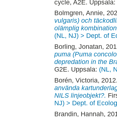
cycle, A2E. Uppsala
Bolmgren, Annie
, 20
vulgaris) och täckodl
olämplig kombination
(NL, NJ) > Dept. of E
Borling, Jonatan
, 20
puma (Puma concolor)
depredation in the Br
G2E. Uppsala:
(NL, N
Borén, Victoria
, 2012
använda kartunderlag
NILS linjeobjekt?.
Fir
NJ) > Dept. of Ecolo
Brandin, Hannah
, 20