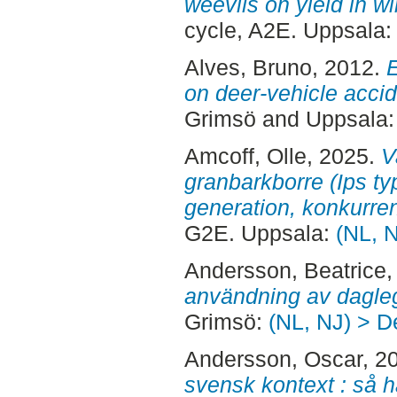
weevils on yield in wi
cycle, A2E. Uppsala
Alves, Bruno
, 2012.
E
on deer-vehicle accid
Grimsö and Uppsala
Amcoff, Olle
, 2025.
V
granbarkborre (Ips typo
generation, konkurren
G2E. Uppsala:
(NL, N
Andersson, Beatrice
,
användning av dagleg
Grimsö:
(NL, NJ) > D
Andersson, Oscar
, 2
svensk kontext : så h