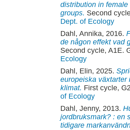
distribution in femal
groups.
Second cycle
Dept. of Ecology
Dahl, Annika
, 2016.
F
de någon effekt vad 
Second cycle, A1E. 
Ecology
Dahl, Elin
, 2025.
Spri
europeiska växtarter 
klimat.
First cycle, G
of Ecology
Dahl, Jenny
, 2013.
Hu
jordbruksmark? : en 
tidigare markanvändni