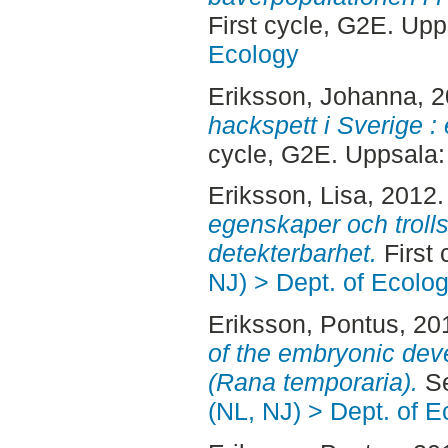
First cycle, G2E. Up
Ecology
Eriksson, Johanna
, 
hackspett i Sverige : e
cycle, G2E. Uppsala
Eriksson, Lisa
, 2012
egenskaper och troll
detekterbarhet.
First 
NJ) > Dept. of Ecolo
Eriksson, Pontus
, 20
of the embryonic dev
(Rana temporaria).
Se
(NL, NJ) > Dept. of E