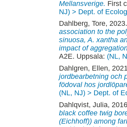
Mellansverige.
First 
NJ) > Dept. of Ecolo
Dahlberg, Tore
, 2023
association to the po
sinuosa, A. xantha an
impact of aggregatio
A2E. Uppsala:
(NL, N
Dahlgren, Ellen
, 202
jordbearbetning och 
födoval hos jordlöpar
(NL, NJ) > Dept. of E
Dahlqvist, Julia
, 201
black coffee twig bo
(Eichhoff)) among far