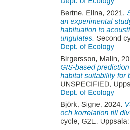
Dept. of Ecology
Bertne, Elina
, 2021.
S
an experimental study
habituation to acousti
ungulates.
Second cy
Dept. of Ecology
Birgersson, Malin
, 2
GIS-based prediction t
habitat suitability fo
UNSPECIFIED, Uppsa
Dept. of Ecology
Björk, Signe
, 2024.
V
och korrelation till di
cycle, G2E. Uppsala