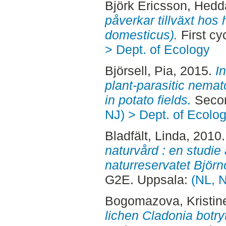
Björk Ericsson, Hedd
påverkar tillväxt hos
domesticus).
First cy
> Dept. of Ecology
Björsell, Pia
, 2015.
I
plant-parasitic nema
in potato fields.
Secon
NJ) > Dept. of Ecolo
Bladfält, Linda
, 2010
naturvård : en studie 
naturreservatet Björn
G2E. Uppsala:
(NL, N
Bogomazova, Kristin
lichen Cladonia botr