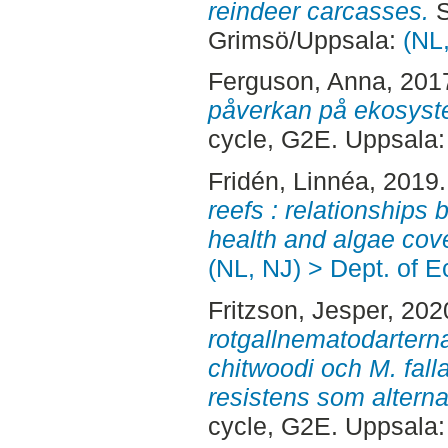
reindeer carcasses.
S
Grimsö/Uppsala:
(NL
Ferguson, Anna
, 201
påverkan på ekosystem
cycle, G2E. Uppsala
Fridén, Linnéa
, 2019
reefs : relationships
health and algae cove
(NL, NJ) > Dept. of E
Fritzson, Jesper
, 202
rotgallnematodartern
chitwoodi och M. falla
resistens som alternat
cycle, G2E. Uppsala