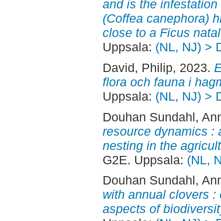
and is the infestation
(Coffea canephora) h
close to a Ficus nata
Uppsala:
(NL, NJ) > 
David, Philip
, 2023.
E
flora och fauna i hag
Uppsala:
(NL, NJ) > 
Douhan Sundahl, An
resource dynamics : a
nesting in the agricul
G2E. Uppsala:
(NL, N
Douhan Sundahl, An
with annual clovers : 
aspects of biodiversit