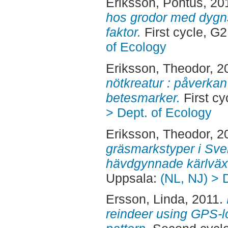
Eriksson, Pontus
, 20
hos grodor med dygn
faktor.
First cycle, G
of Ecology
Eriksson, Theodor
, 2
nötkreatur : påverkan
betesmarker.
First c
> Dept. of Ecology
Eriksson, Theodor
, 2
gräsmarkstyper i Sver
hävdgynnade kärlväxt
Uppsala:
(NL, NJ) > 
Ersson, Linda
, 2011.
reindeer using GPS-