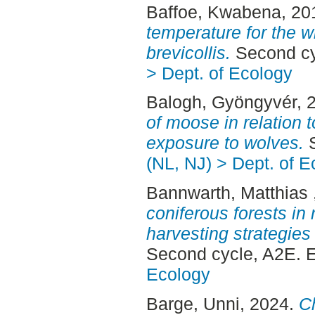
Baffoe, Kwabena
, 20
temperature for the w
brevicollis.
Second cy
> Dept. of Ecology
Balogh, Gyöngyvér
, 
of moose in relation 
exposure to wolves.
S
(NL, NJ) > Dept. of E
Bannwarth, Matthias
coniferous forests in 
harvesting strategies
Second cycle, A2E. 
Ecology
Barge, Unni
, 2024.
Ch