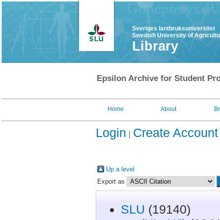
Sveriges lantbruksuniversitet
Swedish University of Agricult
Library
Epsilon Archive for Student Pro
Home
About
B
Login
Create Account
Up a level
Export as
SLU
(19140)