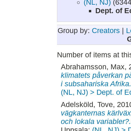
(NL, NJ)
(6344
Dept. of 
Group by:
Creators
|
L
G
Number of items at thi
Abrahamsson, Max
,
klimatets påverkan på
i subsahariska Afrika
(NL, NJ) > Dept. of E
Adelsköld, Tove
, 201
vägkanternas kärlvä
och lokala variabler?.
Uppsala:
(NL, NJ) > 