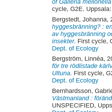
of Galleria mellonella
cycle, G2E. Uppsala
Bergstedt, Johanna
,
hyggesbränning? : en 
av hyggesbränning o
insekter.
First cycle,
Dept. of Ecology
Bergström, Linnéa
, 
för tre rödlistade kär
Ultuna.
First cycle, 
Dept. of Ecology
Bernhardsson, Gabrie
Västmanland : förändr
UNSPECIFIED, Uppsa