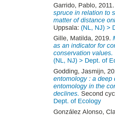
Garrido, Pablo
, 2011
spruce in relation to
matter of distance onl
Uppsala:
(NL, NJ) > 
Gille, Matilda
, 2019.
as an indicator for co
conservation values.
(NL, NJ) > Dept. of E
Godding, Jasmijn
, 2
entomology : a deep di
entomology in the con
declines.
Second cycl
Dept. of Ecology
González Alonso, Cl