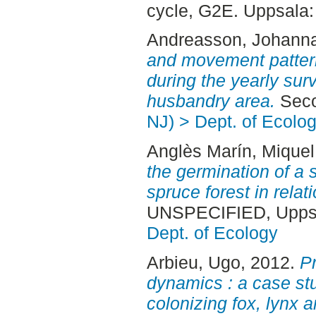
cycle, G2E. Uppsala
Andreasson, Johann
and movement pattern
during the yearly sur
husbandry area.
Seco
NJ) > Dept. of Ecolo
Anglès Marín, Miquel
the germination of a 
spruce forest in relati
UNSPECIFIED, Uppsa
Dept. of Ecology
Arbieu, Ugo
, 2012.
P
dynamics : a case stu
colonizing fox, lynx a