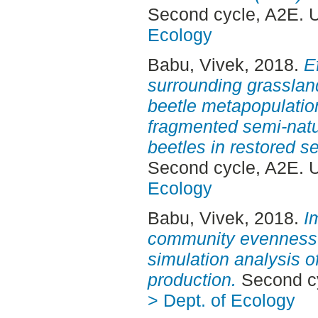
Second cycle, A2E. 
Ecology
Babu, Vivek
, 2018.
E
surrounding grasslan
beetle metapopulatio
fragmented semi-natu
beetles in restored s
Second cycle, A2E. 
Ecology
Babu, Vivek
, 2018.
I
community evenness fo
simulation analysis o
production.
Second cy
> Dept. of Ecology