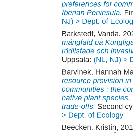
preferences for comm
Iberian Peninsula.
Fir
NJ) > Dept. of Ecolo
Barkstedt, Vanda
, 20
mångfald på Kungliga
rödlistade och invasiv
Uppsala:
(NL, NJ) > 
Barvinek, Hannah M
resource provision in
communities : the con
native plant species,
trade-offs.
Second cyc
> Dept. of Ecology
Beecken, Kristin
, 20