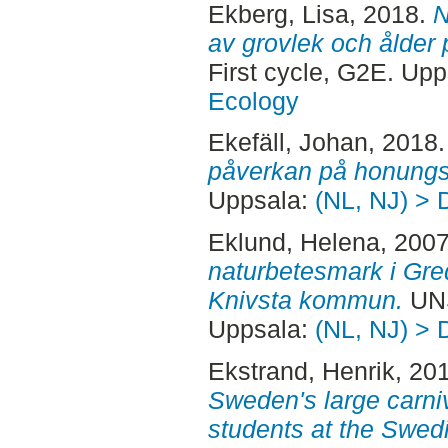
Ekberg, Lisa
, 2018.
N
av grovlek och ålder 
First cycle, G2E. Up
Ecology
Ekefäll, Johan
, 2018
påverkan på honungs
Uppsala:
(NL, NJ) > 
Eklund, Helena
, 200
naturbetesmark i Gre
Knivsta kommun.
UNS
Uppsala:
(NL, NJ) > 
Ekstrand, Henrik
, 20
Sweden's large carni
students at the Swedi