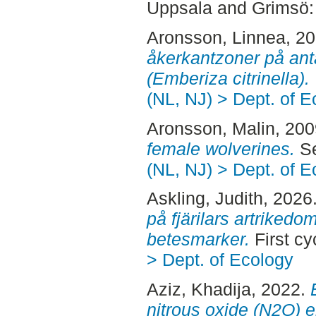
Uppsala and Grimsö
Aronsson, Linnea
, 2
åkerkantzoner på ant
(Emberiza citrinella).
(NL, NJ) > Dept. of E
Aronsson, Malin
, 20
female wolverines.
Se
(NL, NJ) > Dept. of E
Askling, Judith
, 2026
på fjärilars artriked
betesmarker.
First c
> Dept. of Ecology
Aziz, Khadija
, 2022.
nitrous oxide (N2O) e