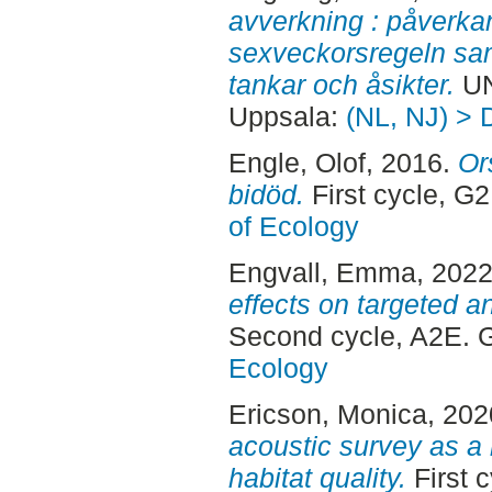
avverkning : påverka
sexveckorsregeln sa
tankar och åsikter.
UN
Uppsala:
(NL, NJ) > 
Engle, Olof
, 2016.
Or
bidöd.
First cycle, G
of Ecology
Engvall, Emma
, 202
effects on targeted a
Second cycle, A2E. 
Ecology
Ericson, Monica
, 20
acoustic survey as a 
habitat quality.
First 