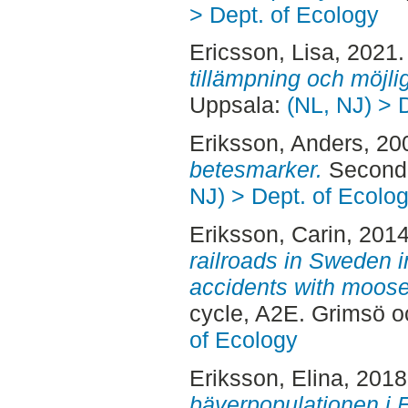
> Dept. of Ecology
Ericsson, Lisa
, 2021
tillämpning och möjli
Uppsala:
(NL, NJ) > 
Eriksson, Anders
, 20
betesmarker.
Second 
NJ) > Dept. of Ecolo
Eriksson, Carin
, 201
railroads in Sweden in
accidents with moose
cycle, A2E. Grimsö 
of Ecology
Eriksson, Elina
, 201
bäverpopulationen i 