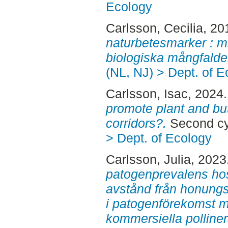
Ecology
Carlsson, Cecilia
, 20
naturbetesmarker : mi
biologiska mångfalde
(NL, NJ) > Dept. of E
Carlsson, Isac
, 2024
promote plant and butt
corridors?.
Second cy
> Dept. of Ecology
Carlsson, Julia
, 2023
patogenprevalens hos
avstånd från honungs
i patogenförekomst me
kommersiella polliner