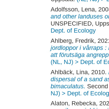
Adolfsson, Lena
, 20
and other landuses on
UNSPECIFIED, Uppsa
Dept. of Ecology
Ahlberg, Fredrik
, 202
jordloppor i vårraps :
att förutsäga angrepp
(NL, NJ) > Dept. of E
Ahlbäck, Lina
, 2010.
dispersal of a sand a
bimaculatus.
Second 
NJ) > Dept. of Ecolo
Alaton, Rebecka
, 20