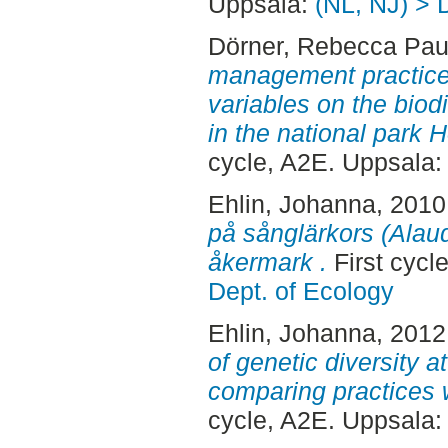
Uppsala:
(NL, NJ) > 
Dörner, Rebecca Pau
management practice
variables on the biod
in the national park 
cycle, A2E. Uppsala
Ehlin, Johanna
, 2010
på sånglärkors (Alaud
åkermark .
First cycl
Dept. of Ecology
Ehlin, Johanna
, 2012
of genetic diversity a
comparing practices w
cycle, A2E. Uppsala