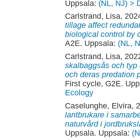
Uppsala:
(NL, NJ) > 
Carlstrand, Lisa
, 202
tillage affect redunda
biological control by 
A2E. Uppsala:
(NL, N
Carlstrand, Lisa
, 202
skalbaggsås och typ a
och deras predation 
First cycle, G2E. Up
Ecology
Caselunghe, Elvira
, 
lantbrukare i samarb
naturvård i jordbruks
Uppsala. Uppsala:
(N