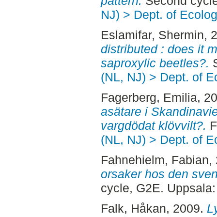
pattern.
Second cycle
NJ) > Dept. of Ecolo
Eslamifar, Shermin
, 
distributed : does it 
saproxylic beetles?.
S
(NL, NJ) > Dept. of E
Fagerberg, Emilia
, 2
asätare i Skandinavien
vargdödat klövvilt?.
F
(NL, NJ) > Dept. of E
Fahnehielm, Fabian
,
orsaker hos den sve
cycle, G2E. Uppsala
Falk, Håkan
, 2009.
L