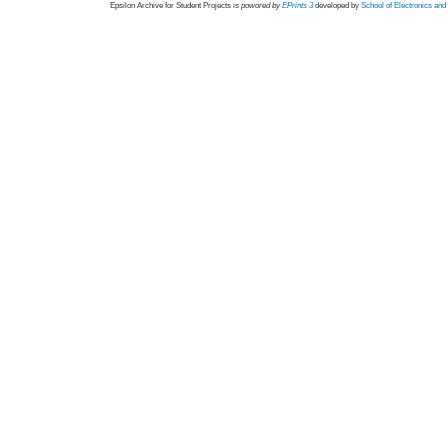
Epsilon Archive for Student Projects is
powored by
EPrints 3
developed by
School of Electronics an