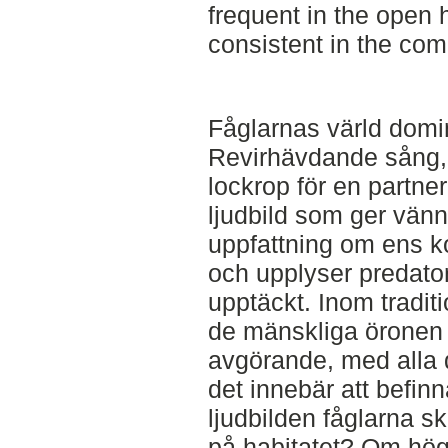
frequent in the open 
consistent in the co
Fåglarnas värld domin
Revirhävdande sång, v
lockrop för en partner
ljudbild som ger vän
uppfattning om ens ko
och upplyser predator
upptäckt. Inom tradit
de mänskliga öronen
avgörande, med alla 
det innebär att befinn
ljudbilden fåglarna s
på habitatet? Om hög 