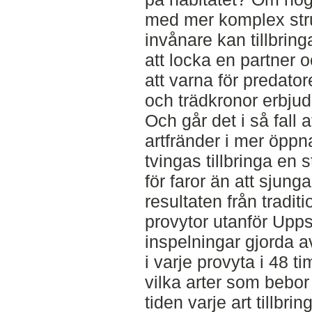
med mer komplex stru
invånare kan tillbring
att locka en partner o
att varna för predato
och trädkronor erbju
Och går det i så fall 
artfränder i mer öppna
tvingas tillbringa en s
för faror än att sjun
resultaten från tradit
provytor utanför Upp
inspelningar gjorda 
i varje provyta i 48 ti
vilka arter som bebo
tiden varje art tillbri