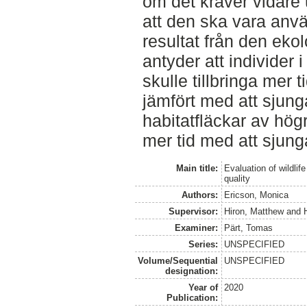
om det kräver vidare 
att den ska vara använ
resultat från den ek
antyder att individer i
skulle tillbringa mer t
jämfört med att sjunga.
habitatfläckar av hög
mer tid med att sjung
Main title:
Evaluation of wildlif
quality
Authors:
Ericson, Monica
Supervisor:
Hiron, Matthew
and
Examiner:
Pärt, Tomas
Series:
UNSPECIFIED
Volume/Sequential
UNSPECIFIED
designation:
Year of
2020
Publication: