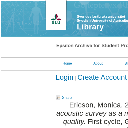
Sveriges lantbruksuniversitet
Swedish University of Agricult
Library
Epsilon Archive for Student Pro
Home
About
B
Login
Create Account
Share
Ericson, Monica
, 
acoustic survey as a m
quality.
First cycle,