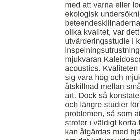
med att varna eller l
ekologisk undersökni
beteendeskillnaderna
olika kvalitet, var de
utvärderingsstudie i 
inspelningsutrustni
mjukvaran Kaleidosco
acoustics. Kvaliteten
sig vara hög och mjuk
åtskillnad mellan sm
art. Dock så konstater
och längre studier fö
problemen, så som at
strofer i väldigt kort
kan åtgärdas med hjäl