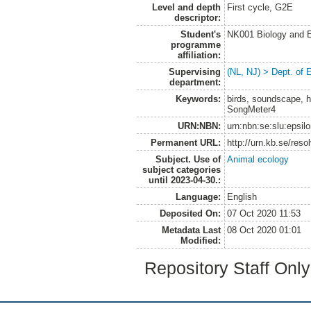
Level and depth
First cycle, G2E
descriptor:
Student's
NK001 Biology and E
programme
affiliation:
Supervising
(NL, NJ) > Dept. of 
department:
Keywords:
birds, soundscape, ha
SongMeter4
URN:NBN:
urn:nbn:se:slu:epsil
Permanent URL:
http://urn.kb.se/res
Subject. Use of
Animal ecology
subject categories
until 2023-04-30.:
Language:
English
Deposited On:
07 Oct 2020 11:53
Metadata Last
08 Oct 2020 01:01
Modified:
Repository Staff Onl