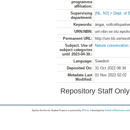
programme
affiliation:
Supervising
(NL, NJ) > Dept. of 
department:
Keywords:
ängar, sollcellsparke
URN:NBN:
urn:nbn:se:slu:epsil
Permanent URL:
http://urn.kb.se/res
Subject. Use of
Nature conservation
subject categories
until 2023-04-30.:
Language:
Swedish
Deposited On:
31 Oct 2022 08:34
Metadata Last
01 Nov 2022 02:02
Modified:
Repository Staff Onl
Epsilon Archive for Student Projects is
powored by
EPrints 3
developed by
School of Electronics an