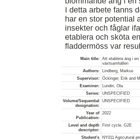
blommande äng i en 
I detta arbete fanns d
har en stor potential 
insekter och fåglar ifal
etablera och sköta e
fladdermöss var result
Main title:
Att etablera äng i en
växtsamhällen
Authors:
Lindberg, Markus
Supervisor:
Öckinger, Erik
and
M
Examiner:
Lundin, Ola
Series:
UNSPECIFIED
Volume/Sequential
UNSPECIFIED
designation:
Year of
2022
Publication:
Level and depth
First cycle, G2E
descriptor:
Student's
NY011 Agricutural pr