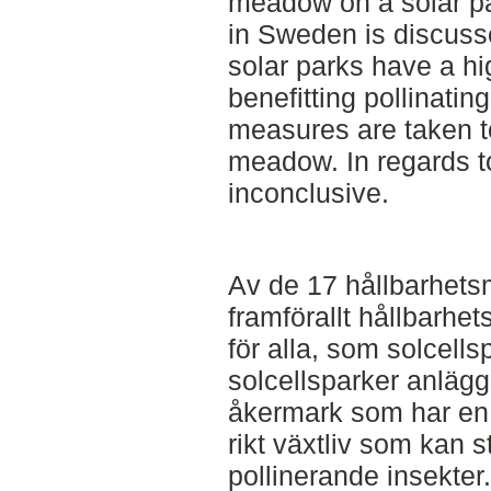
meadow on a solar pa
in Sweden is discussed
solar parks have a hig
benefitting pollinating
measures are taken t
meadow. In regards to
inconclusive.
Av de 17 hållbarhets
framförallt hållbarhet
för alla, som solcellsp
solcellsparker anläggs
åkermark som har en s
rikt växtliv som kan st
pollinerande insekter. 