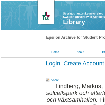
Sveriges lantbruksuniversitet
Swedish University of Agricult
Library
Epsilon Archive for Student Pro
Home
About
B
Login
Create Account
Share
Lindberg, Markus
,
solcellspark och efterf
och växtsamhällen.
Fi