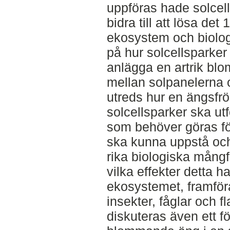
uppföras hade solcel
bidra till att lösa det
ekosystem och biolog
på hur solcellsparker k
anlägga en artrik b
mellan solpanelerna o
utreds hur en ängsfrö
solcellsparker ska ut
som behöver göras för 
ska kunna uppstå och 
rika biologiska mångf
vilka effekter detta h
ekosystemet, framföral
insekter, fåglar och f
diskuteras även ett fö