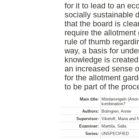
for it to lead to an e
socially sustainable 
that the board is cle
require the allotment
rule of thumb regardi
way, a basis for unde
knowledge is created 
an increased sense of
for the allotment gar
to be part of the proc
Main title:
Mördarsnigeln (Arion
kombination?
Authors:
Bolmgren, Annie
Supervisor:
Viketoft, Maria
and
N
Examiner:
Marttila, Salla
Series:
UNSPECIFIED