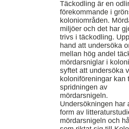
Täckodling är en odl
förekommande i grön
koloniområden. Mördar
miljöer och det har gj
trivs i täckodling. Up
hand att undersöka o
mellan hög andel tä
mördarsniglar i kolon
syftet att undersöka 
koloniföreningar kan 
spridningen av
mördarsnigeln.
Undersökningen har a
form av litteraturstud
mördarsnigeln och hål
som riktat sig till Ko