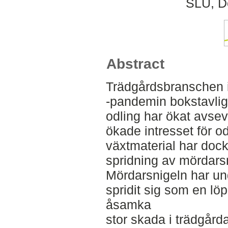
SLU, De
Abstract
Trädgårdsbranschen i
-pandemin bokstavlige
odling har ökat avsev
ökade intresset för o
växtmaterial har dock
spridning av mördarsn
Mördarsnigeln har un
spridit sig som en lö
åsamka
stor skada i trädgårda