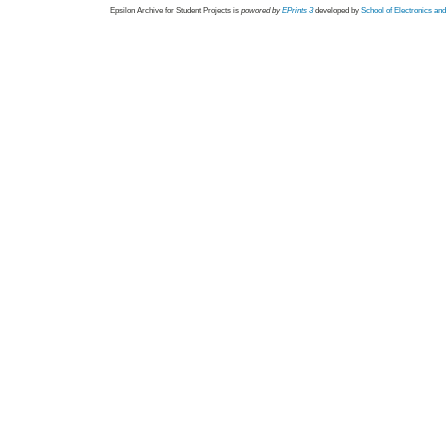
Epsilon Archive for Student Projects is
powored by
EPrints 3
developed by
School of Electronics an