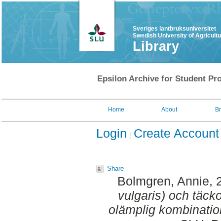
Sveriges lantbruksuniversitet
Swedish University of Agricult
Library
Epsilon Archive for Student Pro
Home
About
B
Login
Create Account
Share
Bolmgren, Annie
, 
vulgaris) och täck
olämplig kombinatio