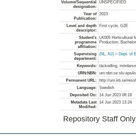
Volume/Sequential
UNSPECIFIED
designation:
Year of
2023
Publication:
Level and depth
First cycle, G2E
descriptor:
Student's
LK005 Horticultural
programme
Production, Bachel
affiliation:
Supervising
(NL, NJ) > Dept. of 
department:
Keywords:
täckodling, mördarsn
URN:NBN:
urn:nbn:se:slu:epsil
Permanent URL:
http://urn.kb.se/res
Language:
Swedish
Deposited On:
14 Jun 2023 08:18
Metadata Last
14 Jun 2023 13:24
Modified:
Repository Staff Onl