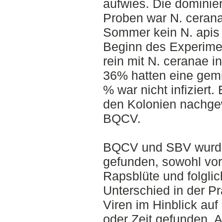
aufwies. Die dominie
Proben war N. ceran
Sommer kein N. apis
Beginn des Experime
rein mit N. ceranae in
36% hatten eine gemi
% war nicht infiziert.
den Kolonien nachg
BQCV.
BQCV und SBV wurden
gefunden, sowohl vor
Rapsblüte und folgli
Unterschied in der Pr
Viren im Hinblick auf
oder Zeit gefunden.