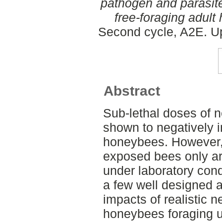
pathogen and parasite
free-foraging adult
Second cycle, A2E. Up
Abstract
Sub-lethal doses of 
shown to negatively i
honeybees. However, 
exposed bees only arti
under laboratory cond
a few well designed a
impacts of realistic 
honeybees foraging un