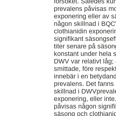
försöket. Således kun
prevalens påvisas mo
exponering eller av s
någon skillnad i BQC
clothianidin exponer
signifikant säsongse
titer senare på säson
konstant under hela 
DWV var relativt låg
smittade, före respekt
innebär i en betydan
prevalens. Det fanns 
skillnad i DWVpreval
exponering, eller inte
påvisas någon signifi
säsong och clothian