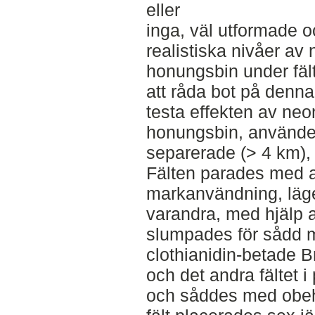
eller
inga, väl utformade o
realistiska nivåer av
honungsbin under fäl
att råda bot på denna
testa effekten av neo
honungsbin, använde v
separerade (> 4 km), 
Fälten parades med 
markanvändning, läge 
varandra, med hjälp a
slumpades för sådd 
clothianidin-betade B
och det andra fältet 
och såddes med obeha