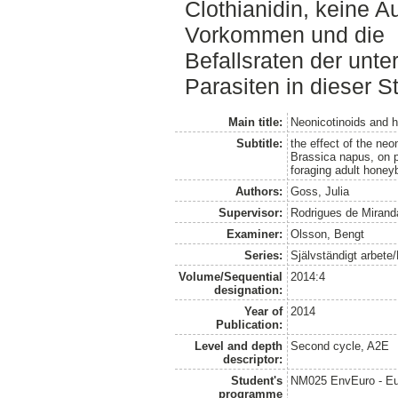
Clothianidin, keine 
Vorkommen und die
Befallsraten der unt
Parasiten in dieser St
Main title:
Neonicotinoids and 
Subtitle:
the effect of the neo
Brassica napus, on p
foraging adult honey
Authors:
Goss, Julia
Supervisor:
Rodrigues de Mirand
Examiner:
Olsson, Bengt
Series:
Självständigt arbete
Volume/Sequential
2014:4
designation:
Year of
2014
Publication:
Level and depth
Second cycle, A2E
descriptor:
Student's
NM025 EnvEuro - Eu
programme