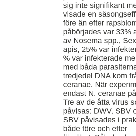
sig inte signifikant 
visade en säsongseff
före än efter rapsbl
påbörjades var 33% a
av Nosema spp., Sex
apis, 25% var infekt
% var infekterade med
med båda parasiterna
tredjedel DNA kom frå
ceranae. När experim
endast N. ceranae på
Tre av de åtta virus
påvisas: DWV, SBV 
SBV påvisades i prakt
både före och efter