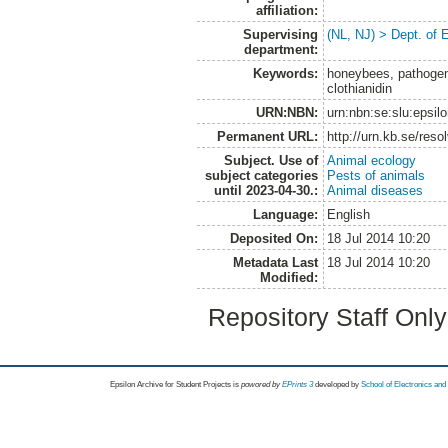
affiliation:
Supervising
(NL, NJ) > Dept. of 
department:
Keywords:
honeybees, pathogens
clothianidin
URN:NBN:
urn:nbn:se:slu:epsil
Permanent URL:
http://urn.kb.se/res
Subject. Use of
Animal ecology
subject categories
Pests of animals
until 2023-04-30.:
Animal diseases
Language:
English
Deposited On:
18 Jul 2014 10:20
Metadata Last
18 Jul 2014 10:20
Modified:
Repository Staff Onl
Epsilon Archive for Student Projects is
powored by
EPrints 3
developed by
School of Electronics an