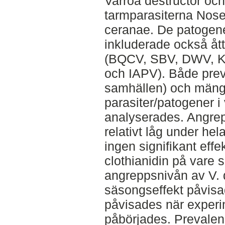
Varroa destructor och
tarmparasiterna Nos
ceranae. De patogen
inkluderade också åt
(BQCV, SBV, DWV, 
och IAPV). Både prev
samhällen) och män
parasiter/patogener i
analyserades. Angrep
relativt låg under he
ingen signifikant eff
clothianidin på vare 
angreppsnivån av V. 
säsongseffekt påvisad
påvisades när experi
påbörjades. Prevale