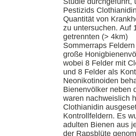
Studie durchgeführt,
Pestizids Clothianidi
Quantität von Krankh
zu untersuchen. Auf 
getrennten (> 4km)
Sommerraps Feldern w
große Honigbienenvölk
wobei 8 Felder mit Cl
und 8 Felder als Kontr
Neonikotinoiden beha
Bienenvölker neben 
waren nachweislich 
Clothianidin ausgese
Kontrollfeldern. Es 
adulten Bienen aus j
der Rapsblüte genom