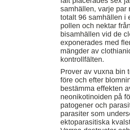
fält placerades sex j
samhällen, varje par 
totalt 96 samhällen i
pollen och nektar frå
bisamhällen vid de cl
exponerades med fler
mängder av clothiani
kontrollfälten.
Prover av vuxna bin 
före och efter blomnin
bestämma effekten av
neonikotinoiden på 
patogener och parasit
parasiter som unders
ektoparasitiska kvalst