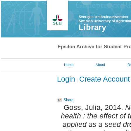
Sveriges lantbruksuniversitet
Swedish University of Agricult
Library
Epsilon Archive for Student Pro
Home
About
B
Login
Create Account
Share
Goss, Julia
, 2014.
N
health : the effect of 
applied as a seed dr