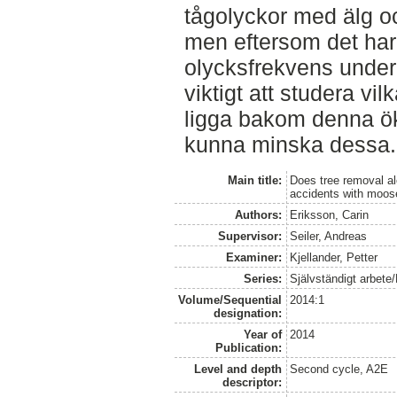
tågolyckor med älg oc
men eftersom det har 
olycksfrekvens under
viktigt att studera vi
ligga bakom denna ökn
kunna minska dessa.
Main title:
Does tree removal alo
accidents with moos
Authors:
Eriksson, Carin
Supervisor:
Seiler, Andreas
Examiner:
Kjellander, Petter
Series:
Självständigt arbete
Volume/Sequential
2014:1
designation:
Year of
2014
Publication:
Level and depth
Second cycle, A2E
descriptor: