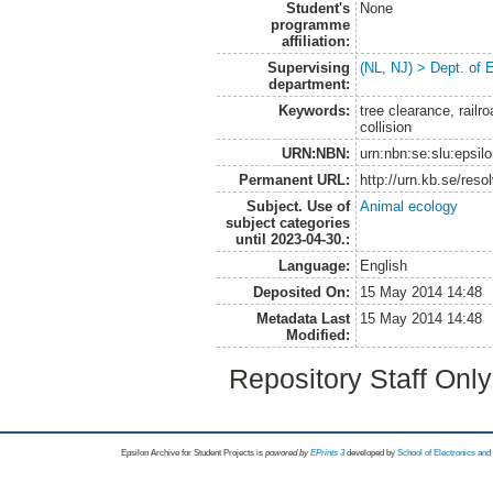
Student's
None
programme
affiliation:
Supervising
(NL, NJ) > Dept. of 
department:
Keywords:
tree clearance, railro
collision
URN:NBN:
urn:nbn:se:slu:epsil
Permanent URL:
http://urn.kb.se/res
Subject. Use of
Animal ecology
subject categories
until 2023-04-30.:
Language:
English
Deposited On:
15 May 2014 14:48
Metadata Last
15 May 2014 14:48
Modified:
Repository Staff Onl
Epsilon Archive for Student Projects is
powored by
EPrints 3
developed by
School of Electronics an