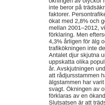
ökningen av olyckor m
inte beror på trädsäk
faktorer. Persontrafik
ökat med 2,8% och g
mellan 2001–2012, vil
förklaring. Men efte
4,3% årligen för älg o
trafikökningen inte d
Antalet djur skjutna u
uppskatta olika popul
år. Avskjutningen un
att rådjursstammen h
älgstammen har varit 
svagt. Ökningen av ol
förklaras av en ökand
Slutsatsen är att träd