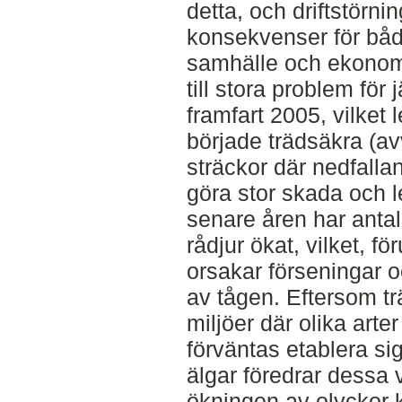
detta, och driftstörn
konsekvenser för båd
samhälle och ekonom
till stora problem för
framfart 2005, vilket l
började trädsäkra (av
sträckor där nedfall
göra stor skada och l
senare åren har anta
rådjur ökat, vilket, fö
orsakar förseningar 
av tågen. Eftersom t
miljöer där olika arte
förväntas etablera si
älgar föredrar dessa 
ökningen av olyckor