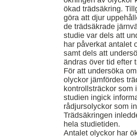
ökad trädsäkring. Til
göra att djur uppehål
de trädsäkrade järnv
studie var dels att u
har påverkat antalet 
samt dels att unders
ändras över tid efter 
För att undersöka om 
olyckor jämfördes tr
kontrollsträckor som i
studien ingick inform
rådjursolyckor som in
Trädsäkringen inledd
hela studietiden.
Antalet olyckor har ö