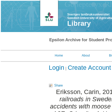
Sveriges lantbruksuniversitet
Swedish University of Agricult
Library
Epsilon Archive for Student Pro
Home
About
B
Login
Create Account
Share
Eriksson, Carin
, 20
railroads in Sweden
accidents with moose 