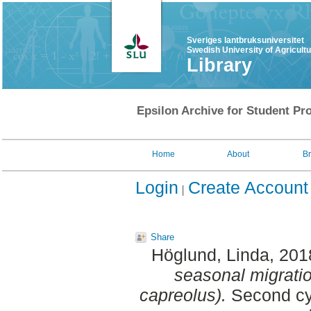
Sveriges lantbruksuniversitet
Swedish University of Agricult
Library
Epsilon Archive for Student Pro
Home
About
B
Login
Create Account
Share
Höglund, Linda
, 201
seasonal migrati
capreolus).
Second cy