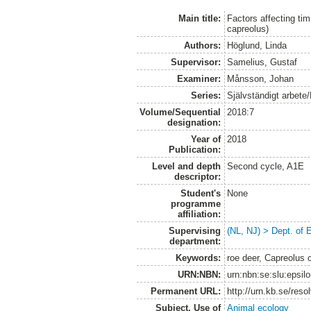
Main title:
Factors affecting ti
capreolus)
Authors:
Höglund, Linda
Supervisor:
Samelius, Gustaf
Examiner:
Månsson, Johan
Series:
Självständigt arbete
Volume/Sequential
2018:7
designation:
Year of
2018
Publication:
Level and depth
Second cycle, A1E
descriptor:
Student's
None
programme
affiliation:
Supervising
(NL, NJ) > Dept. of 
department:
Keywords:
roe deer, Capreolus 
URN:NBN:
urn:nbn:se:slu:epsil
Permanent URL:
http://urn.kb.se/res
Subject. Use of
Animal ecology