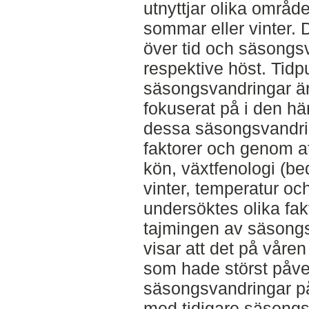
utnyttjar olika områ
sommar eller vinter. 
över tid och säsongs
respektive höst. Tidp
säsongsvandringar är
fokuserat på i den hä
dessa säsongsvandri
faktorer och genom at
kön, växtfenologi (b
vinter, temperatur oc
undersöktes olika fak
tajmingen av säsong
visar att det på våren
som hade störst påve
säsongsvandringar p
med tidigare säsongs