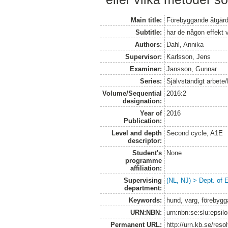
Main title:
Förebyggande åtgärd
Subtitle:
har de någon effekt 
Authors:
Dahl, Annika
Supervisor:
Karlsson, Jens
Examiner:
Jansson, Gunnar
Series:
Självständigt arbete
Volume/Sequential
2016:2
designation:
Year of
2016
Publication:
Level and depth
Second cycle, A1E
descriptor:
Student's
None
programme
affiliation:
Supervising
(NL, NJ) > Dept. of 
department:
Keywords:
hund, varg, förebyg
URN:NBN:
urn:nbn:se:slu:epsil
Permanent URL:
http://urn.kb.se/res