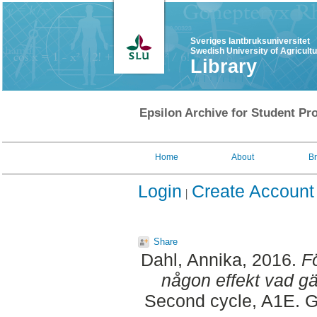
Sveriges lantbruksuniversitet
Swedish University of Agricult
Library
Epsilon Archive for Student Pro
Home
About
B
Login
Create Account
Share
Dahl, Annika
, 2016.
F
någon effekt vad g
Second cycle, A1E. G