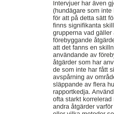
Intervjuer har även g
(hundägare som inte h
för att på detta sätt 
finns signifikanta sk
grupperna vad gäller
förebyggande åtgärd
att det fanns en skil
användande av föreb
åtgärder som har anvä
de som inte har fått 
avspårning av område
släppande av flera h
rapportkedja. Använd
ofta starkt korrelera
andra åtgärder varför 
eller vilka metoder so